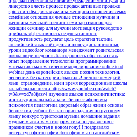
продажи
переговоры
влияние
убеждение
манипуляции
лидерство
власть
процесс продаж
активные продажи
spin
спин
disc
диск
мужчина
женщина
отношения
семья
семейные отношения
личные отношения
мужчина и
женщина
женский тренинг
семинар
семинар для
женщин
семинар для мужчин
мотивация
руководство
прибыль
эффективность
результативность
продуктивность
результат
цель
стратегия
тактика
английский язык
сайт
деньги
money
дистанционные
уроки
видеоблог командора
менеджмент
родительская
школа
люди
щедрость
благодарность
обратная связь
опыт
поздравление
технология
программирование
математика
математическое моделирование
online
ipad
webinar
день европейских языков
поэзия
технология.
черчение.
без категории
фракталы!
личное
немецкий
язык. страноведение.
идеи время
коррекционные школы
колыбельные песни
https://www.youtube.com/watch?
t=3&v=xd7a8ijazv4
изучение языков
психолингвистика;
институциональный анализ
бизнесс
афоризмы
психология
педагогика
здоровый образ жизни
основы
бизнеса
видеоблог
без ктегории
задания по русскому
языку
конкурс
туристская музыка
домашние задания
мудрые мысли
мама
информатика
поздравления
с
праздником
счастья в новом году!!!
поздравляю
литература
фотографии
фото
фильмы на английском