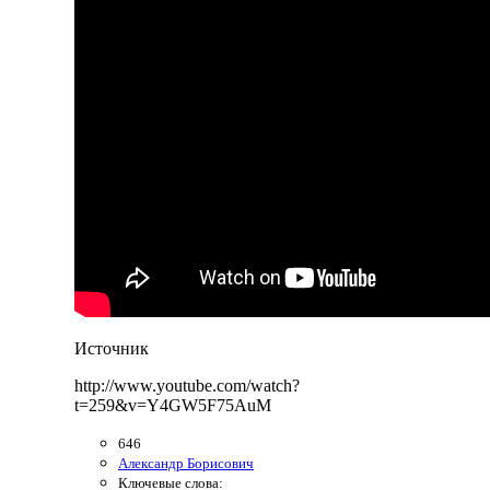
Источник
http://www.youtube.com/watch?
t=259&v=Y4GW5F75AuM
646
Александр Борисович
Ключевые слова: