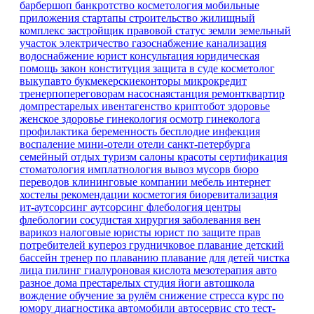
барбершоп
банкротство
косметология
мобильные
приложения
стартапы
строительство
жилищный
комплекс
застройщик
правовой статус земли
земельный
участок
электричество
газоснабжение
канализация
водоснабжение
юрист
консультация
юридическая
помощь
закон
конституция
защита в суде
косметолог
выкупавто
букмекерскиеконторы
микрокредит
тренерпопереговорам
насоснаястанция
ремонтквартир
домпрестарелых
ивентагенство
криптобот
здоровье
женское здоровье
гинекология
осмотр гинеколога
профилактика
беременность
бесплодие
инфекция
воспаление
мини-отели
отели санкт-петербурга
семейный отдых
туризм
салоны красоты
сертификация
стоматология имплатнология
вывоз мусорв
бюро
переводов
клининговые компании
мебель
интернет
хостелы
рекомендации
косметогия
биоревитализация
ит-аутсорсинг
аутсорсинг
флебология
центры
флебологии
сосудистая хирургия
заболевания вен
варикоз
налоговые юристы
юрист по защите прав
потребителей
купероз
грудничковое плавание
детский
бассейн
тренер по плаванию
плавание для детей
чистка
лица
пилинг
гиалуроновая кислота
мезотерапия
авто
разное
дома престарелых
студия йоги
автошкола
вождение
обучение
за рулём
снижение стресса
курс по
юмору
диагностика
автомобили
автосервис
сто
тест-