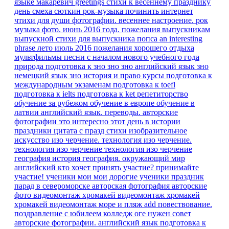
языке
макаревич
greetings
стихи к весеннему празднику
день смеха
сюткин
рок-музыка
починить интернет
чтихи для души
фотографии. весеннее настроение.
рок
музыка
фото. июнь 2016 года.
пожелания выпускникам
выпускной
стихи для выпускника
попса
an interesting
phrase
лето июль 2016
пожелания хорошего отдыха
мультфильмы песни
с началом нового учебного года
природа
подготовка к зно
зно
зно английский язык
зно
немецкий язык
зно история и право
курсы
подготовка к
международным экзаменам
подготовка к toefl
подготовка к ielts
подготовка к ket
репетиторство
обучение за рубежом
обучение в европе
обучение в
латвии
английский язык. переводы.
авторские
фотографии
это интересно
этот день в истории
праздники
цитата
с празд
стихи
изобразительное
искусство
изо
черчение.
технология изо черчение.
технология изо черчение
технология изо черчение
география
история
география.
окружающий мир
английский
кто хочет принять участие?
принимайте
участие!
ученики мои
мои дорогие ученики
праздник
парад в североморске
авторская фотография
авторские
фото
видеомонтаж
хромакей
видеомонтаж хромакей
хромакей видеомонтаж море и пляж
add
повествование.
поздравление с юбилеем
колледж
оге
нужен совет
авторские фотографии.
английский язык подготовка к