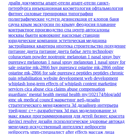
драйв
документы
апарт-отели
апарт-отели санкт-
петербурга
инъекционная косметология
офтальмология
фитнес
силовые тренировки
типографии
полиграфические услуги
дезинсекция от клопов
баня
сауна
крым
экскурсии по крыму
феодосия
плавание
контрактное производство
спа центр
автосалоны
москвы
бьюти коворкинг
насосные станции
юридические компании
эстетическая медицина
застройщики
квартира
ипотека
строительство
похудение
питание
диета
питание
диета
бабье лето
technology
coluracetam powder
nootropic
melanotan 1 nasal spray
buy
purerawz melanotan 1 nasal spray
melanotan 1 nasal spray for
sale
ostarine mk-2866
buy purerawz ostarine mk-2866 online
ostarine mk-2866 for sale
purerawz peptides
peptides
chronic
pain
rehabilitation
website development
web development
whiplash
long-term effects of whiplash
content marketing
services
cica abuse
cica claims
abuse compensation
guardians’ mental health
mental health
my/102174/blog/add
gmc
uk
medical council
маркетинг
веб-дизайн
стратегического менеджмента
3d дизайнер интерьера
трейдинг
c++-разработчик
3d max
моделирование
зд
макс
языки программирования для детей
бизнес
красота
davinci resolve
дизайн
психологическое здоровье
автокад
менеджер
искусственный интеллект
нейросети
нейросеть
smm-специалист
after effects
массаж лица