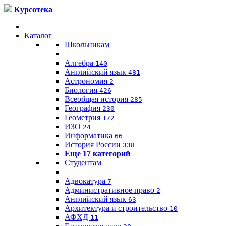
Курсотека
Каталог
Школьникам
Алгебра
140
Английский язык
481
Астрономия
2
Биология
426
Всеобщая история
285
География
230
Геометрия
172
ИЗО
24
Информатика
66
История России
338
Еще 17 категорий
Студентам
Адвокатура
7
Административное право
2
Английский язык
63
Архитектура и строительство
10
АФХД
11