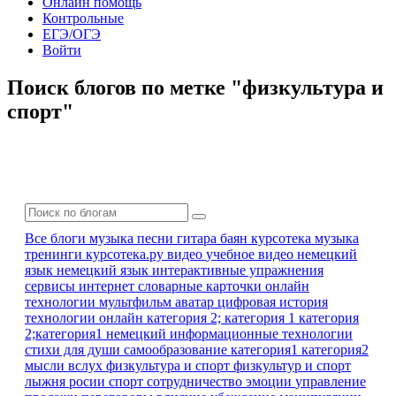
Онлайн помощь
Контрольные
ЕГЭ/ОГЭ
Войти
Поиск блогов по метке "физкультура и
спорт"
Все блоги
музыка песни гитара баян
курсотека
музыка
тренинги
курсотека.ру
видео
учебное видео
немецкий
язык
немецкий язык
интерактивные упражнения
сервисы интернет
словарные карточки
онлайн
технологии
мультфильм
аватар
цифровая история
технологии онлайн
категория 2; категория 1
категория
2;категория1
немецкий
информационные технологии
стихи для души
самообразование
категория1 категория2
мысли вслух
физкультура и спорт
физкультур и спорт
лыжня росии
спорт
сотрудничество
эмоции
управление