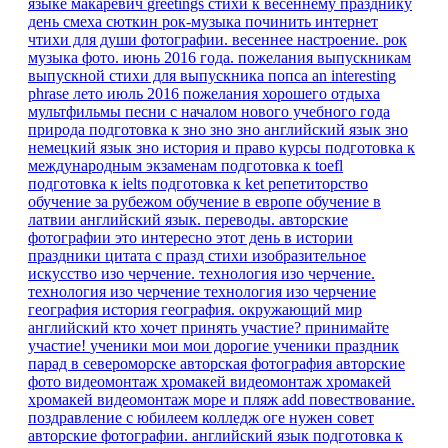
языке
макаревич
greetings
стихи к весеннему празднику
день смеха
сюткин
рок-музыка
починить интернет
чтихи для души
фотографии. весеннее настроение.
рок
музыка
фото. июнь 2016 года.
пожелания выпускникам
выпускной
стихи для выпускника
попса
an interesting
phrase
лето июль 2016
пожелания хорошего отдыха
мультфильмы песни
с началом нового учебного года
природа
подготовка к зно
зно
зно английский язык
зно
немецкий язык
зно история и право
курсы
подготовка к
международным экзаменам
подготовка к toefl
подготовка к ielts
подготовка к ket
репетиторство
обучение за рубежом
обучение в европе
обучение в
латвии
английский язык. переводы.
авторские
фотографии
это интересно
этот день в истории
праздники
цитата
с празд
стихи
изобразительное
искусство
изо
черчение.
технология изо черчение.
технология изо черчение
технология изо черчение
география
история
география.
окружающий мир
английский
кто хочет принять участие?
принимайте
участие!
ученики мои
мои дорогие ученики
праздник
парад в североморске
авторская фотография
авторские
фото
видеомонтаж
хромакей
видеомонтаж хромакей
хромакей видеомонтаж море и пляж
add
повествование.
поздравление с юбилеем
колледж
оге
нужен совет
авторские фотографии.
английский язык подготовка к