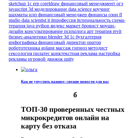
sketchup
1с erp
coreldraw
финансовый менеджмент
огэ
javascript
3d моделирование
data science
коучинг
шахматы
нлп
финансовый менеджер
финансы
озон
fl
studio
data scientist
it
itпрофессия
itспециальность
схема-
терапия
java
python
яндекс маркет
бровист
моушн-
дизайн
консультирование психолога
арт терапия
revit
бизнес-аналитики
blender 3d
1с бухгалтерия
инфографика
финансовый директор
оратор
робототехника
golang
массаж
гипноз
методист
сексология
пилатес
конктекстная реклама
настройка
рекламы
игровой движок
unity
Как не упустить важное: свежие новости для вас
б
ТОП-30 проверенных честных
микрокредитов онлайн на
карту без отказа