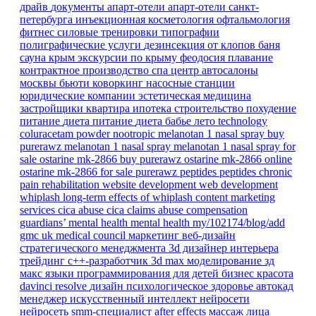
драйв
документы
апарт-отели
апарт-отели санкт-
петербурга
инъекционная косметология
офтальмология
фитнес
силовые тренировки
типографии
полиграфические услуги
дезинсекция от клопов
баня
сауна
крым
экскурсии по крыму
феодосия
плавание
контрактное производство
спа центр
автосалоны
москвы
бьюти коворкинг
насосные станции
юридические компании
эстетическая медицина
застройщики
квартира
ипотека
строительство
похудение
питание
диета
питание
диета
бабье лето
technology
coluracetam powder
nootropic
melanotan 1 nasal spray
buy
purerawz melanotan 1 nasal spray
melanotan 1 nasal spray for
sale
ostarine mk-2866
buy purerawz ostarine mk-2866 online
ostarine mk-2866 for sale
purerawz peptides
peptides
chronic
pain
rehabilitation
website development
web development
whiplash
long-term effects of whiplash
content marketing
services
cica abuse
cica claims
abuse compensation
guardians’ mental health
mental health
my/102174/blog/add
gmc
uk
medical council
маркетинг
веб-дизайн
стратегического менеджмента
3d дизайнер интерьера
трейдинг
c++-разработчик
3d max
моделирование
зд
макс
языки программирования для детей
бизнес
красота
davinci resolve
дизайн
психологическое здоровье
автокад
менеджер
искусственный интеллект
нейросети
нейросеть
smm-специалист
after effects
массаж лица