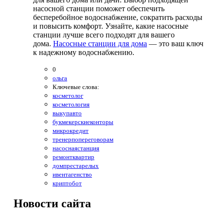
насосной станции поможет обеспечить
бесперебойное водоснабжение, сократить расходы
и повысить комфорт. Узнайте, какие насосные
станции лучше всего подходят для вашего
дома.
Насосные станции для дома
— это ваш ключ
к надежному водоснабжению.
0
ольга
Ключевые слова:
косметолог
косметология
выкупавто
букмекерскиеконторы
микрокредит
тренерпопереговорам
насоснаястанция
ремонтквартир
домпрестарелых
ивентагенство
криптобот
Новости
сайта