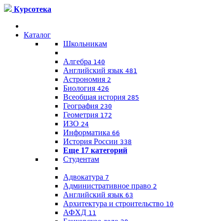
Курсотека
Каталог
Школьникам
Алгебра
140
Английский язык
481
Астрономия
2
Биология
426
Всеобщая история
285
География
230
Геометрия
172
ИЗО
24
Информатика
66
История России
338
Еще 17 категорий
Студентам
Адвокатура
7
Административное право
2
Английский язык
63
Архитектура и строительство
10
АФХД
11