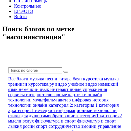
Онлайн помощь
Контрольные
ЕГЭ/ОГЭ
Войти
Поиск блогов по метке
"насоснаястанция"
Все блоги
музыка песни гитара баян
курсотека
музыка
тренинги
курсотека.ру
видео
учебное видео
немецкий
язык
немецкий язык
интерактивные упражнения
сервисы интернет
словарные карточки
онлайн
технологии
мультфильм
аватар
цифровая история
технологии онлайн
категория 2; категория 1
категория
2;категория1
немецкий
информационные технологии
стихи для души
самообразование
категория1 категория2
мысли вслух
физкультура и спорт
физкультур и спорт
лыжня росии
спорт
сотрудничество
эмоции
управление