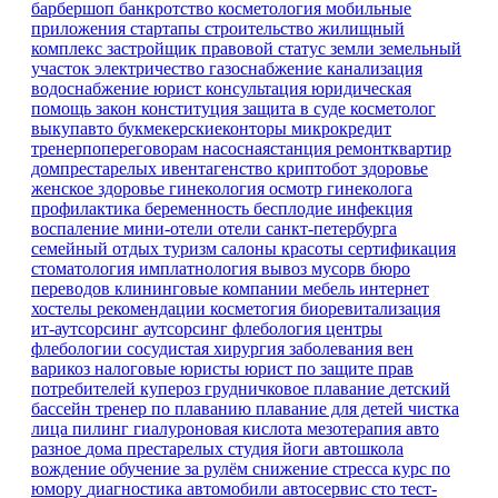
барбершоп
банкротство
косметология
мобильные
приложения
стартапы
строительство
жилищный
комплекс
застройщик
правовой статус земли
земельный
участок
электричество
газоснабжение
канализация
водоснабжение
юрист
консультация
юридическая
помощь
закон
конституция
защита в суде
косметолог
выкупавто
букмекерскиеконторы
микрокредит
тренерпопереговорам
насоснаястанция
ремонтквартир
домпрестарелых
ивентагенство
криптобот
здоровье
женское здоровье
гинекология
осмотр гинеколога
профилактика
беременность
бесплодие
инфекция
воспаление
мини-отели
отели санкт-петербурга
семейный отдых
туризм
салоны красоты
сертификация
стоматология имплатнология
вывоз мусорв
бюро
переводов
клининговые компании
мебель
интернет
хостелы
рекомендации
косметогия
биоревитализация
ит-аутсорсинг
аутсорсинг
флебология
центры
флебологии
сосудистая хирургия
заболевания вен
варикоз
налоговые юристы
юрист по защите прав
потребителей
купероз
грудничковое плавание
детский
бассейн
тренер по плаванию
плавание для детей
чистка
лица
пилинг
гиалуроновая кислота
мезотерапия
авто
разное
дома престарелых
студия йоги
автошкола
вождение
обучение
за рулём
снижение стресса
курс по
юмору
диагностика
автомобили
автосервис
сто
тест-