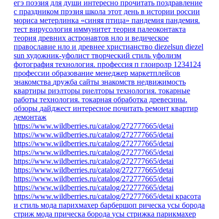
егэ
поэзия для души
интересно прочитать
поздравление
с праздником
прэзия
школа
этот день в истории россии
мориса метерлинка «синяя птица»
пандемия
пандемия.
тест
вирусология
иммунитет
теория палеоконтакта
теория древних астронавтов
нло и ведическое
православие
нло и древнее христианство
diezelsun
diezel
sun
художник-уфолист
творческий стиль уфолизм
фотография
технология.
профессия
п
глоиролр
1234124
профессии
образование
менеджер маркетплейсов
знакомства
дружба
сайты знакомств
недвижимость
квартиры
риэлторы
риелторы
технология. токарные
работы
технология. токарная обработка древесины.
обзоры
дайджест
интересное
почитать
ремонт квартир
демонтаж
https://www.wildberries.ru/catalog/272777665/detai
https://www.wildberries.ru/catalog/272777665/detai
https://www.wildberries.ru/catalog/272777665/detai
https://www.wildberries.ru/catalog/272777665/detai
https://www.wildberries.ru/catalog/272777665/detai
https://www.wildberries.ru/catalog/272777665/detai
https://www.wildberries.ru/catalog/272777665/detai
https://www.wildberries.ru/catalog/272777665/detai
https://www.wildberries.ru/catalog/272777665/detai
красота
и стиль
мода парихмахер барбершоп рическа усы борода
стриж
мода
прическа
борода
усы
стрижка
парикмахер