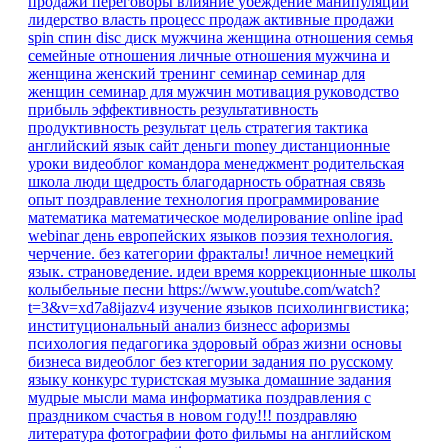
продажи
переговоры
влияние
убеждение
манипуляции
лидерство
власть
процесс продаж
активные продажи
spin
спин
disc
диск
мужчина
женщина
отношения
семья
семейные отношения
личные отношения
мужчина и
женщина
женский тренинг
семинар
семинар для
женщин
семинар для мужчин
мотивация
руководство
прибыль
эффективность
результативность
продуктивность
результат
цель
стратегия
тактика
английский язык
сайт
деньги
money
дистанционные
уроки
видеоблог командора
менеджмент
родительская
школа
люди
щедрость
благодарность
обратная связь
опыт
поздравление
технология
программирование
математика
математическое моделирование
online
ipad
webinar
день европейских языков
поэзия
технология.
черчение.
без категории
фракталы!
личное
немецкий
язык. страноведение.
идеи время
коррекционные школы
колыбельные песни
https://www.youtube.com/watch?
t=3&v=xd7a8ijazv4
изучение языков
психолингвистика;
институциональный анализ
бизнесс
афоризмы
психология
педагогика
здоровый образ жизни
основы
бизнеса
видеоблог
без ктегории
задания по русскому
языку
конкурс
туристская музыка
домашние задания
мудрые мысли
мама
информатика
поздравления
с
праздником
счастья в новом году!!!
поздравляю
литература
фотографии
фото
фильмы на английском