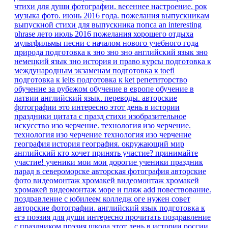
чтихи для души
фотографии. весеннее настроение.
рок
музыка
фото. июнь 2016 года.
пожелания выпускникам
выпускной
стихи для выпускника
попса
an interesting
phrase
лето июль 2016
пожелания хорошего отдыха
мультфильмы песни
с началом нового учебного года
природа
подготовка к зно
зно
зно английский язык
зно
немецкий язык
зно история и право
курсы
подготовка к
международным экзаменам
подготовка к toefl
подготовка к ielts
подготовка к ket
репетиторство
обучение за рубежом
обучение в европе
обучение в
латвии
английский язык. переводы.
авторские
фотографии
это интересно
этот день в истории
праздники
цитата
с празд
стихи
изобразительное
искусство
изо
черчение.
технология изо черчение.
технология изо черчение
технология изо черчение
география
история
география.
окружающий мир
английский
кто хочет принять участие?
принимайте
участие!
ученики мои
мои дорогие ученики
праздник
парад в североморске
авторская фотография
авторские
фото
видеомонтаж
хромакей
видеомонтаж хромакей
хромакей видеомонтаж море и пляж
add
повествование.
поздравление с юбилеем
колледж
оге
нужен совет
авторские фотографии.
английский язык подготовка к
егэ
поэзия для души
интересно прочитать
поздравление
с праздником
прэзия
школа
этот день в истории россии