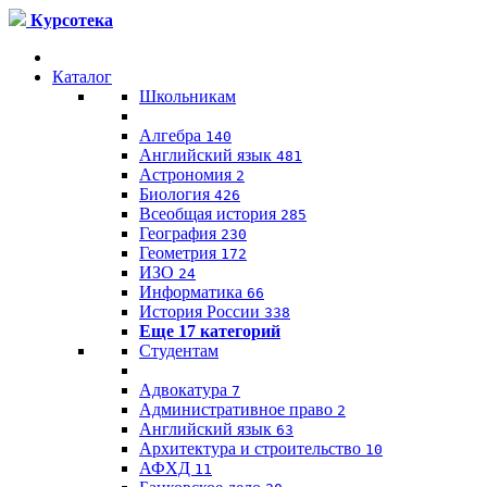
Курсотека
Каталог
Школьникам
Алгебра
140
Английский язык
481
Астрономия
2
Биология
426
Всеобщая история
285
География
230
Геометрия
172
ИЗО
24
Информатика
66
История России
338
Еще 17 категорий
Студентам
Адвокатура
7
Административное право
2
Английский язык
63
Архитектура и строительство
10
АФХД
11