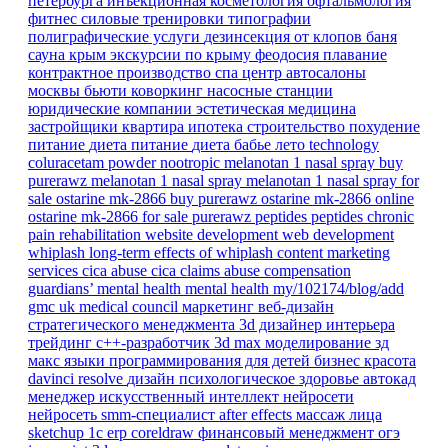
петербурга
инъекционная косметология
офтальмология
фитнес
силовые тренировки
типографии
полиграфические услуги
дезинсекция от клопов
баня
сауна
крым
экскурсии по крыму
феодосия
плавание
контрактное производство
спа центр
автосалоны
москвы
бьюти коворкинг
насосные станции
юридические компании
эстетическая медицина
застройщики
квартира
ипотека
строительство
похудение
питание
диета
питание
диета
бабье лето
technology
coluracetam powder
nootropic
melanotan 1 nasal spray
buy
purerawz melanotan 1 nasal spray
melanotan 1 nasal spray for
sale
ostarine mk-2866
buy purerawz ostarine mk-2866 online
ostarine mk-2866 for sale
purerawz peptides
peptides
chronic
pain
rehabilitation
website development
web development
whiplash
long-term effects of whiplash
content marketing
services
cica abuse
cica claims
abuse compensation
guardians’ mental health
mental health
my/102174/blog/add
gmc
uk
medical council
маркетинг
веб-дизайн
стратегического менеджмента
3d дизайнер интерьера
трейдинг
c++-разработчик
3d max
моделирование
зд
макс
языки программирования для детей
бизнес
красота
davinci resolve
дизайн
психологическое здоровье
автокад
менеджер
искусственный интеллект
нейросети
нейросеть
smm-специалист
after effects
массаж лица
sketchup
1с erp
coreldraw
финансовый менеджмент
огэ