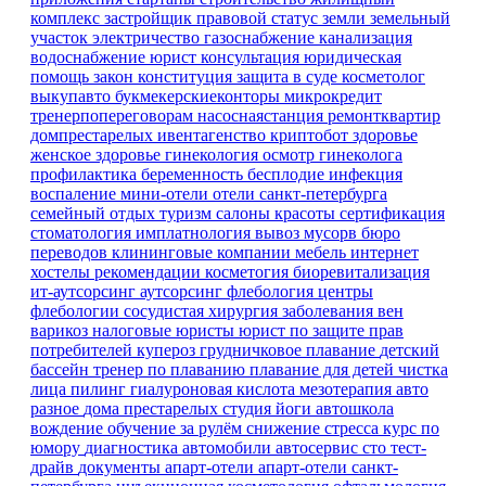
комплекс
застройщик
правовой статус земли
земельный
участок
электричество
газоснабжение
канализация
водоснабжение
юрист
консультация
юридическая
помощь
закон
конституция
защита в суде
косметолог
выкупавто
букмекерскиеконторы
микрокредит
тренерпопереговорам
насоснаястанция
ремонтквартир
домпрестарелых
ивентагенство
криптобот
здоровье
женское здоровье
гинекология
осмотр гинеколога
профилактика
беременность
бесплодие
инфекция
воспаление
мини-отели
отели санкт-петербурга
семейный отдых
туризм
салоны красоты
сертификация
стоматология имплатнология
вывоз мусорв
бюро
переводов
клининговые компании
мебель
интернет
хостелы
рекомендации
косметогия
биоревитализация
ит-аутсорсинг
аутсорсинг
флебология
центры
флебологии
сосудистая хирургия
заболевания вен
варикоз
налоговые юристы
юрист по защите прав
потребителей
купероз
грудничковое плавание
детский
бассейн
тренер по плаванию
плавание для детей
чистка
лица
пилинг
гиалуроновая кислота
мезотерапия
авто
разное
дома престарелых
студия йоги
автошкола
вождение
обучение
за рулём
снижение стресса
курс по
юмору
диагностика
автомобили
автосервис
сто
тест-
драйв
документы
апарт-отели
апарт-отели санкт-