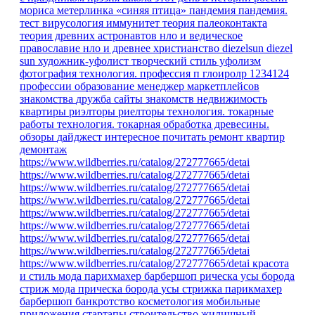
мориса метерлинка «синяя птица»
пандемия
пандемия.
тест
вирусология
иммунитет
теория палеоконтакта
теория древних астронавтов
нло и ведическое
православие
нло и древнее христианство
diezelsun
diezel
sun
художник-уфолист
творческий стиль уфолизм
фотография
технология.
профессия
п
глоиролр
1234124
профессии
образование
менеджер маркетплейсов
знакомства
дружба
сайты знакомств
недвижимость
квартиры
риэлторы
риелторы
технология. токарные
работы
технология. токарная обработка древесины.
обзоры
дайджест
интересное
почитать
ремонт квартир
демонтаж
https://www.wildberries.ru/catalog/272777665/detai
https://www.wildberries.ru/catalog/272777665/detai
https://www.wildberries.ru/catalog/272777665/detai
https://www.wildberries.ru/catalog/272777665/detai
https://www.wildberries.ru/catalog/272777665/detai
https://www.wildberries.ru/catalog/272777665/detai
https://www.wildberries.ru/catalog/272777665/detai
https://www.wildberries.ru/catalog/272777665/detai
https://www.wildberries.ru/catalog/272777665/detai
красота
и стиль
мода парихмахер барбершоп рическа усы борода
стриж
мода
прическа
борода
усы
стрижка
парикмахер
барбершоп
банкротство
косметология
мобильные
приложения
стартапы
строительство
жилищный