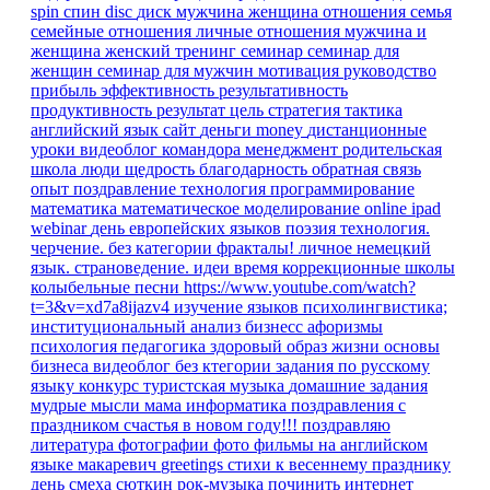
spin
спин
disc
диск
мужчина
женщина
отношения
семья
семейные отношения
личные отношения
мужчина и
женщина
женский тренинг
семинар
семинар для
женщин
семинар для мужчин
мотивация
руководство
прибыль
эффективность
результативность
продуктивность
результат
цель
стратегия
тактика
английский язык
сайт
деньги
money
дистанционные
уроки
видеоблог командора
менеджмент
родительская
школа
люди
щедрость
благодарность
обратная связь
опыт
поздравление
технология
программирование
математика
математическое моделирование
online
ipad
webinar
день европейских языков
поэзия
технология.
черчение.
без категории
фракталы!
личное
немецкий
язык. страноведение.
идеи время
коррекционные школы
колыбельные песни
https://www.youtube.com/watch?
t=3&v=xd7a8ijazv4
изучение языков
психолингвистика;
институциональный анализ
бизнесс
афоризмы
психология
педагогика
здоровый образ жизни
основы
бизнеса
видеоблог
без ктегории
задания по русскому
языку
конкурс
туристская музыка
домашние задания
мудрые мысли
мама
информатика
поздравления
с
праздником
счастья в новом году!!!
поздравляю
литература
фотографии
фото
фильмы на английском
языке
макаревич
greetings
стихи к весеннему празднику
день смеха
сюткин
рок-музыка
починить интернет