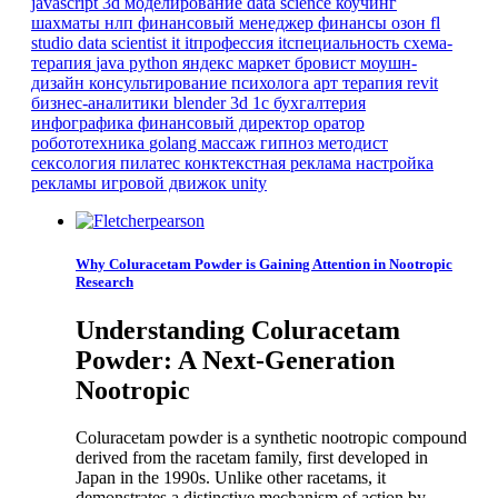
javascript
3d моделирование
data science
коучинг
шахматы
нлп
финансовый менеджер
финансы
озон
fl
studio
data scientist
it
itпрофессия
itспециальность
схема-
терапия
java
python
яндекс маркет
бровист
моушн-
дизайн
консультирование психолога
арт терапия
revit
бизнес-аналитики
blender 3d
1с бухгалтерия
инфографика
финансовый директор
оратор
робототехника
golang
массаж
гипноз
методист
сексология
пилатес
конктекстная реклама
настройка
рекламы
игровой движок
unity
Why Coluracetam Powder is Gaining Attention in Nootropic
Research
Understanding Coluracetam
Powder: A Next-Generation
Nootropic
Coluracetam powder is a synthetic nootropic compound
derived from the racetam family, first developed in
Japan in the 1990s. Unlike other racetams, it
demonstrates a distinctive mechanism of action by