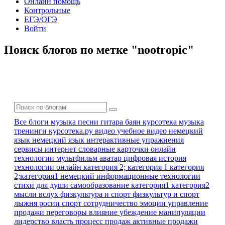
Онлайн помощь
Контрольные
ЕГЭ/ОГЭ
Войти
Поиск блогов по метке "nootropic"
Все блоги
музыка песни гитара баян
курсотека
музыка
тренинги
курсотека.ру
видео
учебное видео
немецкий
язык
немецкий язык
интерактивные упражнения
сервисы интернет
словарные карточки
онлайн
технологии
мультфильм
аватар
цифровая история
технологии онлайн
категория 2; категория 1
категория
2;категория1
немецкий
информационные технологии
стихи для души
самообразование
категория1 категория2
мысли вслух
физкультура и спорт
физкультур и спорт
лыжня росии
спорт
сотрудничество
эмоции
управление
продажи
переговоры
влияние
убеждение
манипуляции
лидерство
власть
процесс продаж
активные продажи