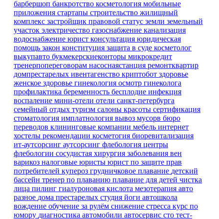
барбершоп
банкротство
косметология
мобильные
приложения
стартапы
строительство
жилищный
комплекс
застройщик
правовой статус земли
земельный
участок
электричество
газоснабжение
канализация
водоснабжение
юрист
консультация
юридическая
помощь
закон
конституция
защита в суде
косметолог
выкупавто
букмекерскиеконторы
микрокредит
тренерпопереговорам
насоснаястанция
ремонтквартир
домпрестарелых
ивентагенство
криптобот
здоровье
женское здоровье
гинекология
осмотр гинеколога
профилактика
беременность
бесплодие
инфекция
воспаление
мини-отели
отели санкт-петербурга
семейный отдых
туризм
салоны красоты
сертификация
стоматология имплатнология
вывоз мусорв
бюро
переводов
клининговые компании
мебель
интернет
хостелы
рекомендации
косметогия
биоревитализация
ит-аутсорсинг
аутсорсинг
флебология
центры
флебологии
сосудистая хирургия
заболевания вен
варикоз
налоговые юристы
юрист по защите прав
потребителей
купероз
грудничковое плавание
детский
бассейн
тренер по плаванию
плавание для детей
чистка
лица
пилинг
гиалуроновая кислота
мезотерапия
авто
разное
дома престарелых
студия йоги
автошкола
вождение
обучение
за рулём
снижение стресса
курс по
юмору
диагностика
автомобили
автосервис
сто
тест-