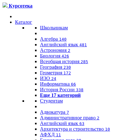
Курсотека
Каталог
Школьникам
Алгебра
140
Английский язык
481
Астрономия
2
Биология
426
Всеобщая история
285
География
230
Геометрия
172
ИЗО
24
Информатика
66
История России
338
Еще 17 категорий
Студентам
Адвокатура
7
Административное право
2
Английский язык
63
Архитектура и строительство
10
АФХД
11