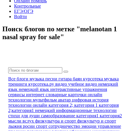
Онлайн помощь
Контрольные
ЕГЭ/ОГЭ
Войти
Поиск блогов по метке "melanotan 1
nasal spray for sale"
Все блоги
музыка песни гитара баян
курсотека
музыка
тренинги
курсотека.ру
видео
учебное видео
немецкий
язык
немецкий язык
интерактивные упражнения
сервисы интернет
словарные карточки
онлайн
технологии
мультфильм
аватар
цифровая история
технологии онлайн
категория 2; категория 1
категория
2;категория1
немецкий
информационные технологии
стихи для души
самообразование
категория1 категория2
мысли вслух
физкультура и спорт
физкультур и спорт
лыжня росии
спорт
сотрудничество
эмоции
управление