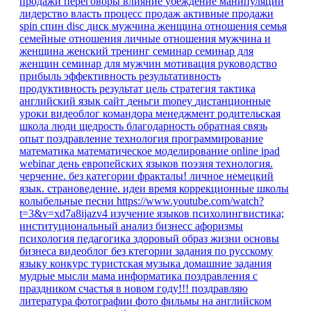
продажи
переговоры
влияние
убеждение
манипуляции
лидерство
власть
процесс продаж
активные продажи
spin
спин
disc
диск
мужчина
женщина
отношения
семья
семейные отношения
личные отношения
мужчина и
женщина
женский тренинг
семинар
семинар для
женщин
семинар для мужчин
мотивация
руководство
прибыль
эффективность
результативность
продуктивность
результат
цель
стратегия
тактика
английский язык
сайт
деньги
money
дистанционные
уроки
видеоблог командора
менеджмент
родительская
школа
люди
щедрость
благодарность
обратная связь
опыт
поздравление
технология
программирование
математика
математическое моделирование
online
ipad
webinar
день европейских языков
поэзия
технология.
черчение.
без категории
фракталы!
личное
немецкий
язык. страноведение.
идеи время
коррекционные школы
колыбельные песни
https://www.youtube.com/watch?
t=3&v=xd7a8ijazv4
изучение языков
психолингвистика;
институциональный анализ
бизнесс
афоризмы
психология
педагогика
здоровый образ жизни
основы
бизнеса
видеоблог
без ктегории
задания по русскому
языку
конкурс
туристская музыка
домашние задания
мудрые мысли
мама
информатика
поздравления
с
праздником
счастья в новом году!!!
поздравляю
литература
фотографии
фото
фильмы на английском