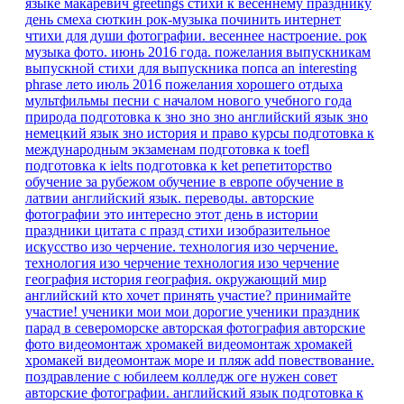
языке
макаревич
greetings
стихи к весеннему празднику
день смеха
сюткин
рок-музыка
починить интернет
чтихи для души
фотографии. весеннее настроение.
рок
музыка
фото. июнь 2016 года.
пожелания выпускникам
выпускной
стихи для выпускника
попса
an interesting
phrase
лето июль 2016
пожелания хорошего отдыха
мультфильмы песни
с началом нового учебного года
природа
подготовка к зно
зно
зно английский язык
зно
немецкий язык
зно история и право
курсы
подготовка к
международным экзаменам
подготовка к toefl
подготовка к ielts
подготовка к ket
репетиторство
обучение за рубежом
обучение в европе
обучение в
латвии
английский язык. переводы.
авторские
фотографии
это интересно
этот день в истории
праздники
цитата
с празд
стихи
изобразительное
искусство
изо
черчение.
технология изо черчение.
технология изо черчение
технология изо черчение
география
история
география.
окружающий мир
английский
кто хочет принять участие?
принимайте
участие!
ученики мои
мои дорогие ученики
праздник
парад в североморске
авторская фотография
авторские
фото
видеомонтаж
хромакей
видеомонтаж хромакей
хромакей видеомонтаж море и пляж
add
повествование.
поздравление с юбилеем
колледж
оге
нужен совет
авторские фотографии.
английский язык подготовка к