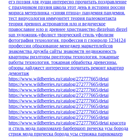
егэ
поэзия для души
интересно прочитать
поздравление
с праздником
прэзия
школа
этот день в истории россии
мориса метерлинка «синяя птица»
пандемия
пандемия.
тест
вирусология
иммунитет
теория палеоконтакта
теория древних астронавтов
нло и ведическое
православие
нло и древнее христианство
diezelsun
diezel
sun
художник-уфолист
творческий стиль уфолизм
фотография
технология.
профессия
п
глоиролр
1234124
профессии
образование
менеджер маркетплейсов
знакомства
дружба
сайты знакомств
недвижимость
квартиры
риэлторы
риелторы
технология. токарные
работы
технология. токарная обработка древесины.
обзоры
дайджест
интересное
почитать
ремонт квартир
демонтаж
https://www.wildberries.ru/catalog/272777665/detai
https://www.wildberries.ru/catalog/272777665/detai
https://www.wildberries.ru/catalog/272777665/detai
https://www.wildberries.ru/catalog/272777665/detai
https://www.wildberries.ru/catalog/272777665/detai
https://www.wildberries.ru/catalog/272777665/detai
https://www.wildberries.ru/catalog/272777665/detai
https://www.wildberries.ru/catalog/272777665/detai
https://www.wildberries.ru/catalog/272777665/detai
красота
и стиль
мода парихмахер барбершоп рическа усы борода
стриж
мода
прическа
борода
усы
стрижка
парикмахер