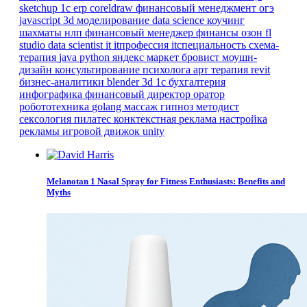
sketchup
1с erp
coreldraw
финансовый менеджмент
огэ
javascript
3d моделирование
data science
коучинг
шахматы
нлп
финансовый менеджер
финансы
озон
fl
studio
data scientist
it
itпрофессия
itспециальность
схема-
терапия
java
python
яндекс маркет
бровист
моушн-
дизайн
консультирование психолога
арт терапия
revit
бизнес-аналитики
blender 3d
1с бухгалтерия
инфографика
финансовый директор
оратор
робототехника
golang
массаж
гипноз
методист
сексология
пилатес
конктекстная реклама
настройка
рекламы
игровой движок
unity
Melanotan 1 Nasal Spray for Fitness Enthusiasts: Benefits and
Myths