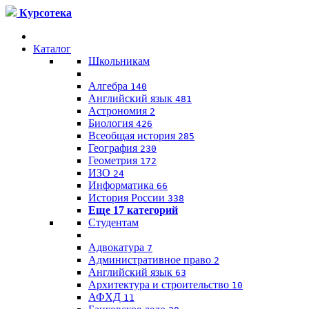
Курсотека
Каталог
Школьникам
Алгебра
140
Английский язык
481
Астрономия
2
Биология
426
Всеобщая история
285
География
230
Геометрия
172
ИЗО
24
Информатика
66
История России
338
Еще 17 категорий
Студентам
Адвокатура
7
Административное право
2
Английский язык
63
Архитектура и строительство
10
АФХД
11