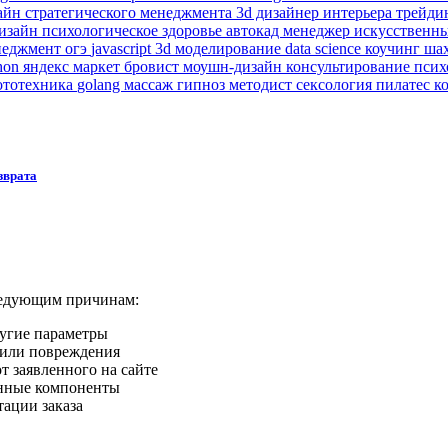
зайн
стратегического менеджмента
3d дизайнер интерьера
трейди
изайн
психологическое здоровье
автокад
менеджер
искусственн
неджмент
огэ
javascript
3d моделирование
data science
коучинг
ша
hon
яндекс маркет
бровист
моушн-дизайн
консультирование пси
ототехника
golang
массаж
гипноз
методист
сексология
пилатес
к
зврата
ледующим причинам:
ругие параметры
или повреждения
т заявленного на сайте
нные компоненты
ации заказа