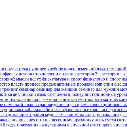
инги
курсотека.ру
видео
учебное видео
немецкий язык
немецкий
цифровая история
технологии онлайн
категория 2; категория 1
к
тегория2
мысли вслух
физкультура и спорт
физкультур и спорт
лы
рство
власть
процесс продаж
активные продажи
spin
спин
disc
д
й тренинг
семинар
семинар для женщин
семинар для мужчин
мо
актика
английский язык
сайт
деньги
money
дистанционные уро
ение
технология
программирование
математика
математическое
ое
немецкий язык. страноведение.
идеи время
коррекционные ш
титуциональный анализ
бизнесс
афоризмы
психология
педагогик
зыка
домашние задания
мудрые мысли
мама
информатика
поздра
акаревич
greetings
стихи к весеннему празднику
день смеха
сют
016 года.
пожелания выпускникам
выпускной
стихи для выпуск