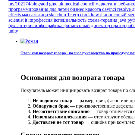
my/102174/blog/add
gmc
uk
medical council
маркетинг
веб-ди
программирования для детей
бизнес
красота
davinci resolve
д
effects
массаж лица
sketchup
1с erp
coreldraw
финансовый ме
scientist
it
itпрофессия
itспециальность
схема-терапия
java
pyt
бухгалтерия
инфографика
финансовый директор
оратор
роб
unity
Ozon: как возврат товара - полное руководство по процедуре во
Основания для возврата товара
Покупатель может инициировать возврат товара по с
Не подошел товар
— размер, цвет, фасон или д
Обнаружен брак
— производственные дефекты 
Несоответствие описанию
— товар отличается о
Неполная комплектация
— отсутствуют обеща
Доставлен не тот товар
— ошибка при комплект
Сроки возврата товаров