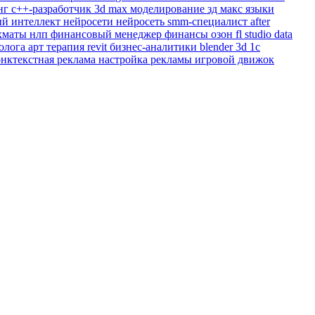
нг
c++-разработчик
3d max
моделирование
зд макс
языки
ый интеллект
нейросети
нейросеть
smm-специалист
after
хматы
нлп
финансовый менеджер
финансы
озон
fl studio
data
холога
арт терапия
revit
бизнес-аналитики
blender 3d
1с
онктекстная реклама
настройка рекламы
игровой движок