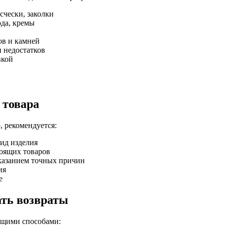
счески, заколки
ода, кремы
ов и камней
 недостатков
вкой
 товара
, рекомендуется:
ид изделия
тоящих товаров
указанием точных причин
ия
е
ать возвраты
ющими способами: