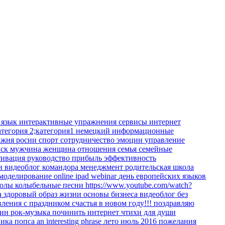
 язык
интерактивные упражнения
сервисы интернет
атегория 2;категория1
немецкий
информационные
жня росии
спорт
сотрудничество
эмоции
управление
иск
мужчина
женщина
отношения
семья
семейные
тивация
руководство
прибыль
эффективность
ки
видеоблог командора
менеджмент
родительская школа
 моделирование
online
ipad
webinar
день европейских языков
колы
колыбельные песни
https://www.youtube.com/watch?
а
здоровый образ жизни
основы бизнеса
видеоблог
без
вления
с праздником
счастья в новом году!!!
поздравляю
кин
рок-музыка
починить интернет
чтихи для души
ника
попса
an interesting phrase
лето июль 2016
пожелания