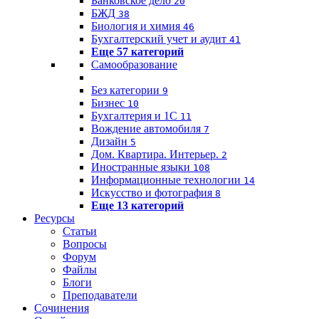
Банковское дело
20
БЖД
38
Биология и химия
46
Бухгалтерский учет и аудит
41
Еще 57 категорий
Самообразование
Без категории
9
Бизнес
10
Бухгалтерия и 1C
11
Вождение автомобиля
7
Дизайн
5
Дом. Квартира. Интерьер.
2
Иностранные языки
108
Информационные технологии
14
Искусство и фотография
8
Еще 13 категорий
Ресурсы
Статьи
Вопросы
Форум
Файлы
Блоги
Преподаватели
Сочинения