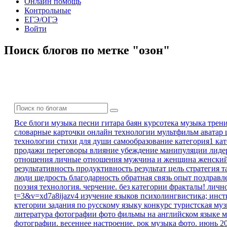
Онлайн помощь
Контрольные
ЕГЭ/ОГЭ
Войти
Поиск блогов по метке "озон"
Все блоги
музыка песни гитара баян
курсотека
музыка
трен
словарные карточки
онлайн технологии
мультфильм
аватар
технологии
стихи для души
самообразование
категория1 ка
продажи
переговоры
влияние
убеждение
манипуляции
лиде
отношения
личные отношения
мужчина и женщина
женски
результативность
продуктивность
результат
цель
стратегия
т
люди
щедрость
благодарность
обратная связь
опыт
поздравл
поэзия
технология. черчение.
без категории
фракталы!
личн
t=3&v=xd7a8ijazv4
изучение языков
психолингвистика; инс
ктегории
задания по русскому языку
конкурс
туристская му
литература
фотографии
фото
фильмы на английском языке
м
фотографии. весеннее настроение.
рок музыка
фото. июнь 2