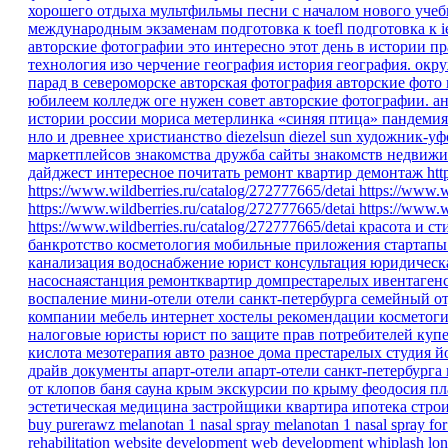
хорошего отдыха
мультфильмы песни
с началом нового уче
международным экзаменам
подготовка к toefl
подготовка к i
авторские фотографии
это интересно
этот день в истории
пр
технология изо черчение
география
история
география.
окр
парад в североморске
авторская фотография
авторские фото
юбилеем
колледж
оге
нужен совет
авторские фотографии.
ан
истории россии
мориса метерлинка «синяя птица»
пандеми
нло и древнее христианство
diezelsun
diezel sun
художник-уф
маркетплейсов
знакомства
дружба
сайты знакомств
недвижи
дайджест
интересное
почитать
ремонт квартир
демонтаж
htt
https://www.wildberries.ru/catalog/272777665/detai
https://www.w
https://www.wildberries.ru/catalog/272777665/detai
https://www.w
https://www.wildberries.ru/catalog/272777665/detai
красота и ст
банкротство
косметология
мобильные приложения
стартап
канализация
водоснабжение
юрист
консультация
юридическ
насоснаястанция
ремонтквартир
домпрестарелых
ивентаген
воспаление
мини-отели
отели санкт-петербурга
семейный о
компании
мебель
интернет
хостелы
рекомендации
косметог
налоговые юристы
юрист по защите прав потребителей
куп
кислота
мезотерапия
авто
разное
дома престарелых
студия 
драйв
документы
апарт-отели
апарт-отели санкт-петербурга
от клопов
баня
сауна
крым
экскурсии по крыму
феодосия
пл
эстетическая медицина
застройщики
квартира
ипотека
стро
buy purerawz melanotan 1 nasal spray
melanotan 1 nasal spray for
rehabilitation
website development
web development
whiplash
lon