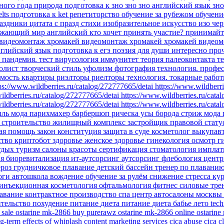
бного года
природа
подготовка к зно
зно
зно английский язык
зн
elts
подготовка к ket
репетиторство
обучение за рубежом
обучени
аздники
цитата
с празд
стихи
изобразительное искусство
изо
чер
ужающий мир
английский
кто хочет принять участие?
принимайт
видеомонтаж
хромакей
видеомонтаж хромакей
хромакей видеом
глийский язык подготовка к егэ
поэзия для души
интересно про
я
пандемия.
тест
вирусология
иммунитет
теория палеоконтакта
т
олист
творческий стиль уфолизм
фотография
технология.
профе
мость
квартиры
риэлторы
риелторы
технология. токарные рабо
ps://www.wildberries.ru/catalog/272777665/detai
https://www.wildberri
ildberries.ru/catalog/272777665/detai
https://www.wildberries.ru/cata
ildberries.ru/catalog/272777665/detai
https://www.wildberries.ru/cata
иль
мода парихмахер барбершоп рическа усы борода стриж
мода
ы
строительство
жилищный комплекс
застройщик
правовой стату
ая помощь
закон
конституция
защита в суде
косметолог
выкупав
ство
криптобот
здоровье
женское здоровье
гинекология
осмотр г
тдых
туризм
салоны красоты
сертификация
стоматология импла
ия
биоревитализация
ит-аутсорсинг
аутсорсинг
флебология
цент
ероз
грудничковое плавание
детский бассейн
тренер по плавани
йоги
автошкола
вождение
обучение
за рулём
снижение стресса
ку
инъекционная косметология
офтальмология
фитнес
силовые тр
авание
контрактное производство
спа центр
автосалоны москвы
ительство
похудение
питание
диета
питание
диета
бабье лето
tec
 sale
ostarine mk-2866
buy purerawz ostarine mk-2866 online
ostarine
g-term effects of whiplash
content marketing services
cica abuse
cica c