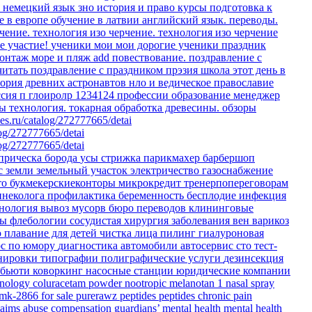
о немецкий язык
зно история и право
курсы
подготовка к
е в европе
обучение в латвии
английский язык. переводы.
чение.
технология изо черчение.
технология изо черчение
е участие!
ученики мои
мои дорогие ученики
праздник
онтаж море и пляж
add
повествование.
поздравление с
читать
поздравление с праздником
прэзия
школа
этот день в
еория древних астронавтов
нло и ведическое православие
ссия
п
глоиролр
1234124
профессии
образование
менеджер
ты
технология. токарная обработка древесины.
обзоры
es.ru/catalog/272777665/detai
log/272777665/detai
log/272777665/detai
прическа
борода
усы
стрижка
парикмахер
барбершоп
с земли
земельный участок
электричество
газоснабжение
то
букмекерскиеконторы
микрокредит
тренерпопереговорам
инеколога
профилактика
беременность
бесплодие
инфекция
тнология
вывоз мусорв
бюро переводов
клининговые
ры флебологии
сосудистая хирургия
заболевания вен
варикоз
ю
плавание для детей
чистка лица
пилинг
гиалуроновая
рс по юмору
диагностика
автомобили
автосервис
сто
тест-
енировки
типографии
полиграфические услуги
дезинсекция
бьюти коворкинг
насосные станции
юридические компании
hnology
coluracetam powder
nootropic
melanotan 1 nasal spray
 mk-2866 for sale
purerawz peptides
peptides
chronic pain
laims
abuse compensation
guardians’ mental health
mental health