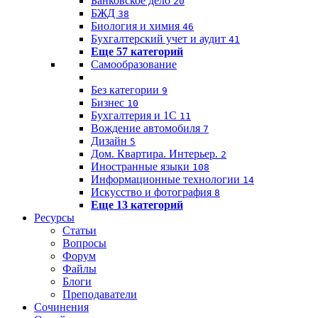
Банковское дело
20
БЖД
38
Биология и химия
46
Бухгалтерский учет и аудит
41
Еще 57 категорий
Самообразование
Без категории
9
Бизнес
10
Бухгалтерия и 1C
11
Вождение автомобиля
7
Дизайн
5
Дом. Квартира. Интерьер.
2
Иностранные языки
108
Информационные технологии
14
Искусство и фотография
8
Еще 13 категорий
Ресурсы
Статьи
Вопросы
Форум
Файлы
Блоги
Преподаватели
Сочинения