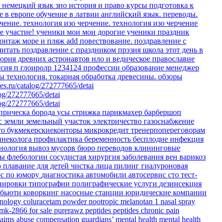
о немецкий язык
зно история и право
курсы
подготовка к
е в европе
обучение в латвии
английский язык. переводы.
чение.
технология изо черчение.
технология изо черчение
е участие!
ученики мои
мои дорогие ученики
праздник
онтаж море и пляж
add
повествование.
поздравление с
читать
поздравление с праздником
прэзия
школа
этот день в
еория древних астронавтов
нло и ведическое православие
ссия
п
глоиролр
1234124
профессии
образование
менеджер
ты
технология. токарная обработка древесины.
обзоры
es.ru/catalog/272777665/detai
log/272777665/detai
log/272777665/detai
прическа
борода
усы
стрижка
парикмахер
барбершоп
с земли
земельный участок
электричество
газоснабжение
то
букмекерскиеконторы
микрокредит
тренерпопереговорам
инеколога
профилактика
беременность
бесплодие
инфекция
тнология
вывоз мусорв
бюро переводов
клининговые
ры флебологии
сосудистая хирургия
заболевания вен
варикоз
ю
плавание для детей
чистка лица
пилинг
гиалуроновая
рс по юмору
диагностика
автомобили
автосервис
сто
тест-
енировки
типографии
полиграфические услуги
дезинсекция
бьюти коворкинг
насосные станции
юридические компании
hnology
coluracetam powder
nootropic
melanotan 1 nasal spray
 mk-2866 for sale
purerawz peptides
peptides
chronic pain
laims
abuse compensation
guardians’ mental health
mental health