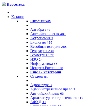
Курсотека
Каталог
Школьникам
Алгебра
140
Английский язык
481
Астрономия
2
Биология
426
Всеобщая история
285
География
230
Геометрия
172
ИЗО
24
Информатика
66
История России
338
Еще 17 категорий
Студентам
Адвокатура
7
Административное право
2
Английский язык
63
Архитектура и строительство
10
АФХД
11