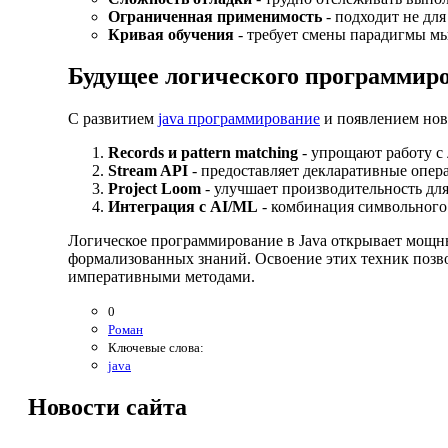
Ограниченная применимость
- подходит не для
Кривая обучения
- требует смены парадигмы м
Будущее логического программиро
С развитием
java программирование
и появлением нов
Records и pattern matching
- упрощают работу с
Stream API
- предоставляет декларативные опер
Project Loom
- улучшает производительность дл
Интеграция с AI/ML
- комбинация символьного
Логическое программирование в Java открывает мощны
формализованных знаний. Освоение этих техник позв
императивными методами.
0
Роман
Ключевые слова:
java
Новости
сайта