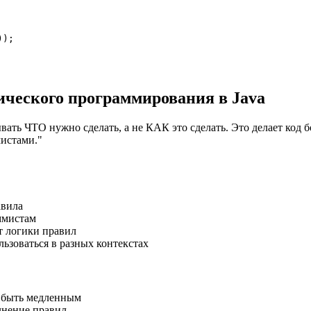
);

ического программирования в Java
ать ЧТО нужно сделать, а не КАК это сделать. Это делает код 
истами."
авила
ммистам
т логики правил
льзоваться в разных контекстах
 быть медленным
лнение правил