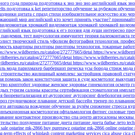
бного года
природа
подготовка к зно
зно
зно английский язык
зн
elts
подготовка к ket
репетиторство
обучение за рубежом
обучени
аздники
цитата
с празд
стихи
изобразительное искусство
изо
чер
ужающий мир
английский
кто хочет принять участие?
принимайт
видеомонтаж
хромакей
видеомонтаж хромакей
хромакей видеом
глийский язык подготовка к егэ
поэзия для души
интересно про
я
пандемия.
тест
вирусология
иммунитет
теория палеоконтакта
т
олист
творческий стиль уфолизм
фотография
технология.
профе
мость
квартиры
риэлторы
риелторы
технология. токарные рабо
ps://www.wildberries.ru/catalog/272777665/detai
https://www.wildberri
ildberries.ru/catalog/272777665/detai
https://www.wildberries.ru/cata
ildberries.ru/catalog/272777665/detai
https://www.wildberries.ru/cata
иль
мода парихмахер барбершоп рическа усы борода стриж
мода
ы
строительство
жилищный комплекс
застройщик
правовой стату
ая помощь
закон
конституция
защита в суде
косметолог
выкупав
ство
криптобот
здоровье
женское здоровье
гинекология
осмотр г
тдых
туризм
салоны красоты
сертификация
стоматология импла
ия
биоревитализация
ит-аутсорсинг
аутсорсинг
флебология
цент
ероз
грудничковое плавание
детский бассейн
тренер по плавани
йоги
автошкола
вождение
обучение
за рулём
снижение стресса
ку
инъекционная косметология
офтальмология
фитнес
силовые тр
авание
контрактное производство
спа центр
автосалоны москвы
ительство
похудение
питание
диета
питание
диета
бабье лето
tec
 sale
ostarine mk-2866
buy purerawz ostarine mk-2866 online
ostarine
g-term effects of whiplash
content marketing services
cica abuse
cica c