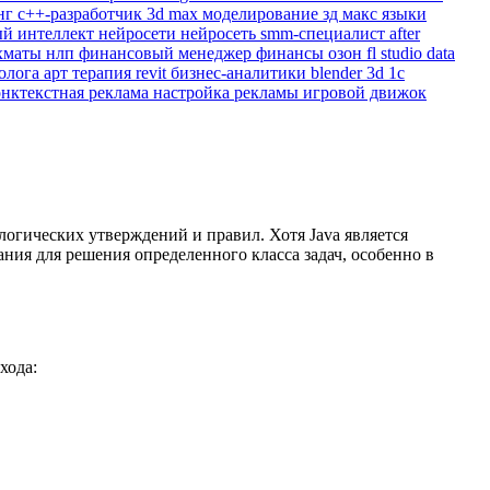
нг
c++-разработчик
3d max
моделирование
зд макс
языки
ый интеллект
нейросети
нейросеть
smm-специалист
after
хматы
нлп
финансовый менеджер
финансы
озон
fl studio
data
холога
арт терапия
revit
бизнес-аналитики
blender 3d
1с
онктекстная реклама
настройка рекламы
игровой движок
огических утверждений и правил. Хотя Java является
ия для решения определенного класса задач, особенно в
хода: