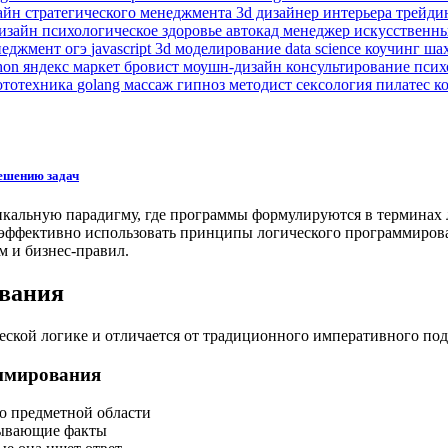
зайн
стратегического менеджмента
3d дизайнер интерьера
трейди
изайн
психологическое здоровье
автокад
менеджер
искусственн
неджмент
огэ
javascript
3d моделирование
data science
коучинг
ша
hon
яндекс маркет
бровист
моушн-дизайн
консультирование пси
ототехника
golang
массаж
гипноз
методист
сексология
пилатес
к
решению задач
кальную парадигму, где программы формулируются в терминах л
эффективно использовать принципы логического программирован
м и бизнес-правил.
ования
ской логике и отличается от традиционного императивного под
ммирования
о предметной области
зывающие факты