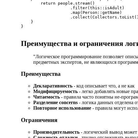
        return people.stream()

                    .filter(this::isAdult)

                    .map(Person::getName)

                    .collect(Collectors.toList()
    }

}

Преимущества и ограничения лог
"Логическое программирование позволяет описыв
предметных экспертов, не являющихся программ
Преимущества
Декларативность
- код описывает что, а не как
Модифицируемость
- легко добавлять новые пр
Читаемость
- правила часто понятны не-програ
Разделение concerns
- логика данных отделена о
Повторное использование
- правила могут испо
Ограничения
Производительность
- логический вывод может
Сложность отладки
- трудно отслеживать выпо