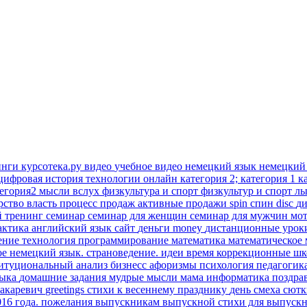
инги
курсотека.ру
видео
учебное видео
немецкий язык
немецкий
цифровая история
технологии онлайн
категория 2; категория 1
к
тегория2
мысли вслух
физкультура и спорт
физкультур и спорт
лы
рство
власть
процесс продаж
активные продажи
spin
спин
disc
д
й тренинг
семинар
семинар для женщин
семинар для мужчин
мо
актика
английский язык
сайт
деньги
money
дистанционные уро
ение
технология
программирование
математика
математическое
ое
немецкий язык. страноведение.
идеи время
коррекционные ш
титуциональный анализ
бизнесс
афоризмы
психология
педагогик
зыка
домашние задания
мудрые мысли
мама
информатика
поздра
акаревич
greetings
стихи к весеннему празднику
день смеха
сют
016 года.
пожелания выпускникам
выпускной
стихи для выпуск