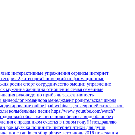
 язык
интерактивные упражнения
сервисы интернет
атегория 2;категория1
немецкий
информационные
жня росии
спорт
сотрудничество
эмоции
управление
иск
мужчина
женщина
отношения
семья
семейные
тивация
руководство
прибыль
эффективность
ки
видеоблог командора
менеджмент
родительская школа
 моделирование
online
ipad
webinar
день европейских языков
колы
колыбельные песни
https://www.youtube.com/watch?
а
здоровый образ жизни
основы бизнеса
видеоблог
без
вления
с праздником
счастья в новом году!!!
поздравляю
кин
рок-музыка
починить интернет
чтихи для души
ника
попса
an interesting phrase
лето июль 2016
пожелания