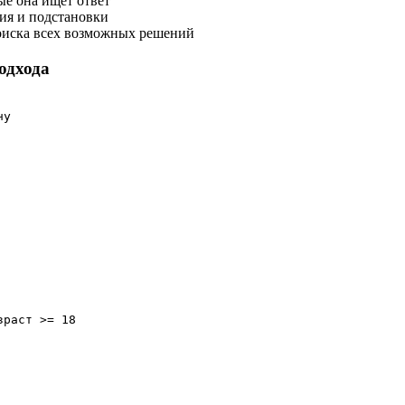
ые она ищет ответ
ия и подстановки
оиска всех возможных решений
одхода
у

раст >= 18
