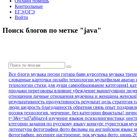
Онлайн помощь
Контрольные
ЕГЭ/ОГЭ
Войти
Поиск блогов по метке "java"
Все блоги
музыка песни гитара баян
курсотека
музыка
трен
словарные карточки
онлайн технологии
мультфильм
аватар
технологии
стихи для души
самообразование
категория1 ка
продажи
переговоры
влияние
убеждение
манипуляции
лиде
отношения
личные отношения
мужчина и женщина
женски
результативность
продуктивность
результат
цель
стратегия
т
люди
щедрость
благодарность
обратная связь
опыт
поздравл
поэзия
технология. черчение.
без категории
фракталы!
личн
t=3&v=xd7a8ijazv4
изучение языков
психолингвистика; инс
ктегории
задания по русскому языку
конкурс
туристская му
литература
фотографии
фото
фильмы на английском языке
м
фотографии. весеннее настроение.
рок музыка
фото. июнь 2