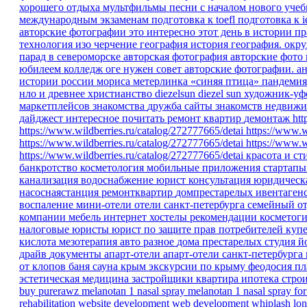
хорошего отдыха
мультфильмы песни
с началом нового уче
международным экзаменам
подготовка к toefl
подготовка к i
авторские фотографии
это интересно
этот день в истории
пр
технология изо черчение
география
история
география.
окр
парад в североморске
авторская фотография
авторские фото
юбилеем
колледж
оге
нужен совет
авторские фотографии.
ан
истории россии
мориса метерлинка «синяя птица»
пандеми
нло и древнее христианство
diezelsun
diezel sun
художник-уф
маркетплейсов
знакомства
дружба
сайты знакомств
недвижи
дайджест
интересное
почитать
ремонт квартир
демонтаж
htt
https://www.wildberries.ru/catalog/272777665/detai
https://www.w
https://www.wildberries.ru/catalog/272777665/detai
https://www.w
https://www.wildberries.ru/catalog/272777665/detai
красота и ст
банкротство
косметология
мобильные приложения
стартап
канализация
водоснабжение
юрист
консультация
юридическ
насоснаястанция
ремонтквартир
домпрестарелых
ивентаген
воспаление
мини-отели
отели санкт-петербурга
семейный о
компании
мебель
интернет
хостелы
рекомендации
косметог
налоговые юристы
юрист по защите прав потребителей
куп
кислота
мезотерапия
авто
разное
дома престарелых
студия 
драйв
документы
апарт-отели
апарт-отели санкт-петербурга
от клопов
баня
сауна
крым
экскурсии по крыму
феодосия
пл
эстетическая медицина
застройщики
квартира
ипотека
стро
buy purerawz melanotan 1 nasal spray
melanotan 1 nasal spray for
rehabilitation
website development
web development
whiplash
lon