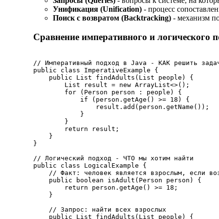
Запросы (Queries)
- вопросы к системе, на котор
Унификация (Unification)
- процесс сопоставлен
Поиск с возвратом (Backtracking)
- механизм п
Сравнение императивного и логического п
// Императивный подход в Java - КАК решить задач
public class ImperativeExample {

    public List findAdults(List people) {

        List result = new ArrayList<>();

        for (Person person : people) {

            if (person.getAge() >= 18) {

                result.add(person.getName());

            }

        }

        return result;

    }

}

// Логический подход - ЧТО мы хотим найти

public class LogicalExample {

    // Факт: человек является взрослым, если воз
    public boolean isAdult(Person person) {

        return person.getAge() >= 18;

    }

    // Запрос: найти всех взрослых

    public List findAdults(List people) {
