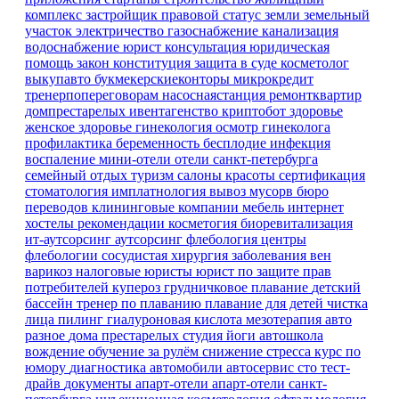
комплекс
застройщик
правовой статус земли
земельный
участок
электричество
газоснабжение
канализация
водоснабжение
юрист
консультация
юридическая
помощь
закон
конституция
защита в суде
косметолог
выкупавто
букмекерскиеконторы
микрокредит
тренерпопереговорам
насоснаястанция
ремонтквартир
домпрестарелых
ивентагенство
криптобот
здоровье
женское здоровье
гинекология
осмотр гинеколога
профилактика
беременность
бесплодие
инфекция
воспаление
мини-отели
отели санкт-петербурга
семейный отдых
туризм
салоны красоты
сертификация
стоматология имплатнология
вывоз мусорв
бюро
переводов
клининговые компании
мебель
интернет
хостелы
рекомендации
косметогия
биоревитализация
ит-аутсорсинг
аутсорсинг
флебология
центры
флебологии
сосудистая хирургия
заболевания вен
варикоз
налоговые юристы
юрист по защите прав
потребителей
купероз
грудничковое плавание
детский
бассейн
тренер по плаванию
плавание для детей
чистка
лица
пилинг
гиалуроновая кислота
мезотерапия
авто
разное
дома престарелых
студия йоги
автошкола
вождение
обучение
за рулём
снижение стресса
курс по
юмору
диагностика
автомобили
автосервис
сто
тест-
драйв
документы
апарт-отели
апарт-отели санкт-