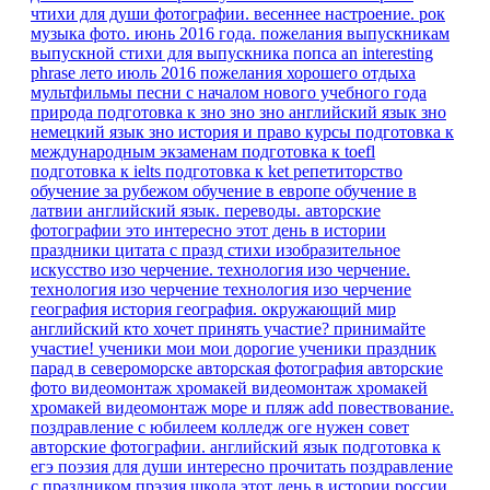
чтихи для души
фотографии. весеннее настроение.
рок
музыка
фото. июнь 2016 года.
пожелания выпускникам
выпускной
стихи для выпускника
попса
an interesting
phrase
лето июль 2016
пожелания хорошего отдыха
мультфильмы песни
с началом нового учебного года
природа
подготовка к зно
зно
зно английский язык
зно
немецкий язык
зно история и право
курсы
подготовка к
международным экзаменам
подготовка к toefl
подготовка к ielts
подготовка к ket
репетиторство
обучение за рубежом
обучение в европе
обучение в
латвии
английский язык. переводы.
авторские
фотографии
это интересно
этот день в истории
праздники
цитата
с празд
стихи
изобразительное
искусство
изо
черчение.
технология изо черчение.
технология изо черчение
технология изо черчение
география
история
география.
окружающий мир
английский
кто хочет принять участие?
принимайте
участие!
ученики мои
мои дорогие ученики
праздник
парад в североморске
авторская фотография
авторские
фото
видеомонтаж
хромакей
видеомонтаж хромакей
хромакей видеомонтаж море и пляж
add
повествование.
поздравление с юбилеем
колледж
оге
нужен совет
авторские фотографии.
английский язык подготовка к
егэ
поэзия для души
интересно прочитать
поздравление
с праздником
прэзия
школа
этот день в истории россии