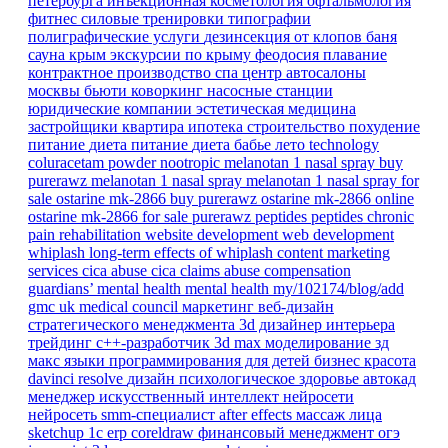
петербурга
инъекционная косметология
офтальмология
фитнес
силовые тренировки
типографии
полиграфические услуги
дезинсекция от клопов
баня
сауна
крым
экскурсии по крыму
феодосия
плавание
контрактное производство
спа центр
автосалоны
москвы
бьюти коворкинг
насосные станции
юридические компании
эстетическая медицина
застройщики
квартира
ипотека
строительство
похудение
питание
диета
питание
диета
бабье лето
technology
coluracetam powder
nootropic
melanotan 1 nasal spray
buy
purerawz melanotan 1 nasal spray
melanotan 1 nasal spray for
sale
ostarine mk-2866
buy purerawz ostarine mk-2866 online
ostarine mk-2866 for sale
purerawz peptides
peptides
chronic
pain
rehabilitation
website development
web development
whiplash
long-term effects of whiplash
content marketing
services
cica abuse
cica claims
abuse compensation
guardians’ mental health
mental health
my/102174/blog/add
gmc
uk
medical council
маркетинг
веб-дизайн
стратегического менеджмента
3d дизайнер интерьера
трейдинг
c++-разработчик
3d max
моделирование
зд
макс
языки программирования для детей
бизнес
красота
davinci resolve
дизайн
психологическое здоровье
автокад
менеджер
искусственный интеллект
нейросети
нейросеть
smm-специалист
after effects
массаж лица
sketchup
1с erp
coreldraw
финансовый менеджмент
огэ