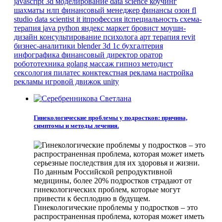
javascript
3d моделирование
data science
коучинг
шахматы
нлп
финансовый менеджер
финансы
озон
fl
studio
data scientist
it
itпрофессия
itспециальность
схема-
терапия
java
python
яндекс маркет
бровист
моушн-
дизайн
консультирование психолога
арт терапия
revit
бизнес-аналитики
blender 3d
1с бухгалтерия
инфографика
финансовый директор
оратор
робототехника
golang
массаж
гипноз
методист
сексология
пилатес
конктекстная реклама
настройка
рекламы
игровой движок
unity
Гинекологические проблемы у подростков: причина,
симптомы и методы лечения.
Гинекологические проблемы у подростков – это
распространенная проблема, которая может иметь