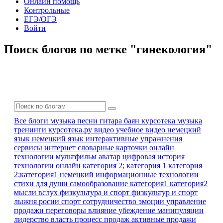
Онлайн помощь
Контрольные
ЕГЭ/ОГЭ
Войти
Поиск блогов по метке "гинекология"
Все блоги
музыка песни гитара баян
курсотека
музыка
тренинги
курсотека.ру
видео
учебное видео
немецкий
язык
немецкий язык
интерактивные упражнения
сервисы интернет
словарные карточки
онлайн
технологии
мультфильм
аватар
цифровая история
технологии онлайн
категория 2; категория 1
категория
2;категория1
немецкий
информационные технологии
стихи для души
самообразование
категория1 категория2
мысли вслух
физкультура и спорт
физкультур и спорт
лыжня росии
спорт
сотрудничество
эмоции
управление
продажи
переговоры
влияние
убеждение
манипуляции
лидерство
власть
процесс продаж
активные продажи