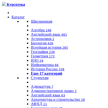
Курсотека
Каталог
Школьникам
Алгебра
140
Английский язык
481
Астрономия
2
Биология
426
Всеобщая история
285
География
230
Геометрия
172
ИЗО
24
Информатика
66
История России
338
Еще 17 категорий
Студентам
Адвокатура
7
Административное право
2
Английский язык
63
Архитектура и строительство
10
АФХД
11