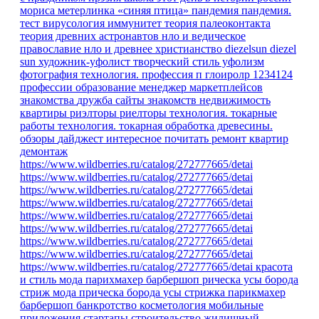
мориса метерлинка «синяя птица»
пандемия
пандемия.
тест
вирусология
иммунитет
теория палеоконтакта
теория древних астронавтов
нло и ведическое
православие
нло и древнее христианство
diezelsun
diezel
sun
художник-уфолист
творческий стиль уфолизм
фотография
технология.
профессия
п
глоиролр
1234124
профессии
образование
менеджер маркетплейсов
знакомства
дружба
сайты знакомств
недвижимость
квартиры
риэлторы
риелторы
технология. токарные
работы
технология. токарная обработка древесины.
обзоры
дайджест
интересное
почитать
ремонт квартир
демонтаж
https://www.wildberries.ru/catalog/272777665/detai
https://www.wildberries.ru/catalog/272777665/detai
https://www.wildberries.ru/catalog/272777665/detai
https://www.wildberries.ru/catalog/272777665/detai
https://www.wildberries.ru/catalog/272777665/detai
https://www.wildberries.ru/catalog/272777665/detai
https://www.wildberries.ru/catalog/272777665/detai
https://www.wildberries.ru/catalog/272777665/detai
https://www.wildberries.ru/catalog/272777665/detai
красота
и стиль
мода парихмахер барбершоп рическа усы борода
стриж
мода
прическа
борода
усы
стрижка
парикмахер
барбершоп
банкротство
косметология
мобильные
приложения
стартапы
строительство
жилищный