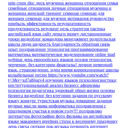
spin
спин
disc
диск
мужчина
женщина
отношения
семья
семейные отношения
личные отношения
мужчина и
женщина
женский тренинг
семинар
семинар для
женщин
семинар для мужчин
мотивация
руководство
прибыль
эффективность
результативность
продуктивность
результат
цель
стратегия
тактика
английский язык
сайт
деньги
money
дистанционные
уроки
видеоблог командора
менеджмент
родительская
школа
люди
щедрость
благодарность
обратная связь
опыт
поздравление
технология
программирование
математика
математическое моделирование
online
ipad
webinar
день европейских языков
поэзия
технология.
черчение.
без категории
фракталы!
личное
немецкий
язык. страноведение.
идеи время
коррекционные школы
колыбельные песни
https://www.youtube.com/watch?
t=3&v=xd7a8ijazv4
изучение языков
психолингвистика;
институциональный анализ
бизнесс
афоризмы
психология
педагогика
здоровый образ жизни
основы
бизнеса
видеоблог
без ктегории
задания по русскому
языку
конкурс
туристская музыка
домашние задания
мудрые мысли
мама
информатика
поздравления
с
праздником
счастья в новом году!!!
поздравляю
литература
фотографии
фото
фильмы на английском
языке
макаревич
greetings
стихи к весеннему празднику
день смеха
сюткин
рок-музыка
починить интернет