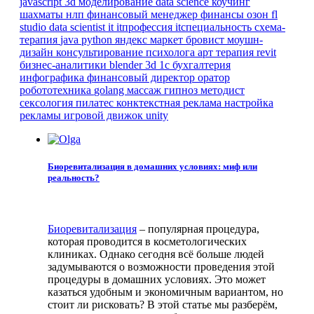
javascript
3d моделирование
data science
коучинг
шахматы
нлп
финансовый менеджер
финансы
озон
fl
studio
data scientist
it
itпрофессия
itспециальность
схема-
терапия
java
python
яндекс маркет
бровист
моушн-
дизайн
консультирование психолога
арт терапия
revit
бизнес-аналитики
blender 3d
1с бухгалтерия
инфографика
финансовый директор
оратор
робототехника
golang
массаж
гипноз
методист
сексология
пилатес
конктекстная реклама
настройка
рекламы
игровой движок
unity
Биоревитализация в домашних условиях: миф или
реальность?
Биоревитализация
– популярная процедура,
которая проводится в косметологических
клиниках. Однако сегодня всё больше людей
задумываются о возможности проведения этой
процедуры в домашних условиях. Это может
казаться удобным и экономичным вариантом, но
стоит ли рисковать? В этой статье мы разберём,