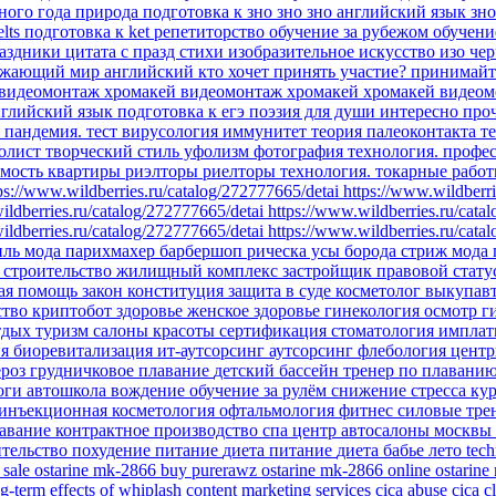
бного года
природа
подготовка к зно
зно
зно английский язык
зн
elts
подготовка к ket
репетиторство
обучение за рубежом
обучени
аздники
цитата
с празд
стихи
изобразительное искусство
изо
чер
ужающий мир
английский
кто хочет принять участие?
принимайт
видеомонтаж
хромакей
видеомонтаж хромакей
хромакей видеом
глийский язык подготовка к егэ
поэзия для души
интересно про
я
пандемия.
тест
вирусология
иммунитет
теория палеоконтакта
т
олист
творческий стиль уфолизм
фотография
технология.
профе
мость
квартиры
риэлторы
риелторы
технология. токарные рабо
ps://www.wildberries.ru/catalog/272777665/detai
https://www.wildberri
ildberries.ru/catalog/272777665/detai
https://www.wildberries.ru/cata
ildberries.ru/catalog/272777665/detai
https://www.wildberries.ru/cata
иль
мода парихмахер барбершоп рическа усы борода стриж
мода
ы
строительство
жилищный комплекс
застройщик
правовой стату
ая помощь
закон
конституция
защита в суде
косметолог
выкупав
ство
криптобот
здоровье
женское здоровье
гинекология
осмотр г
тдых
туризм
салоны красоты
сертификация
стоматология импла
ия
биоревитализация
ит-аутсорсинг
аутсорсинг
флебология
цент
ероз
грудничковое плавание
детский бассейн
тренер по плавани
йоги
автошкола
вождение
обучение
за рулём
снижение стресса
ку
инъекционная косметология
офтальмология
фитнес
силовые тр
авание
контрактное производство
спа центр
автосалоны москвы
ительство
похудение
питание
диета
питание
диета
бабье лето
tec
 sale
ostarine mk-2866
buy purerawz ostarine mk-2866 online
ostarine
g-term effects of whiplash
content marketing services
cica abuse
cica c