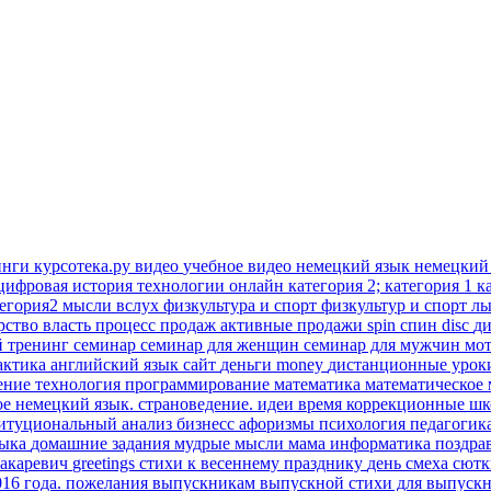
инги
курсотека.ру
видео
учебное видео
немецкий язык
немецкий
цифровая история
технологии онлайн
категория 2; категория 1
к
тегория2
мысли вслух
физкультура и спорт
физкультур и спорт
лы
рство
власть
процесс продаж
активные продажи
spin
спин
disc
д
й тренинг
семинар
семинар для женщин
семинар для мужчин
мо
актика
английский язык
сайт
деньги
money
дистанционные уро
ение
технология
программирование
математика
математическое
ое
немецкий язык. страноведение.
идеи время
коррекционные ш
титуциональный анализ
бизнесс
афоризмы
психология
педагогик
зыка
домашние задания
мудрые мысли
мама
информатика
поздра
акаревич
greetings
стихи к весеннему празднику
день смеха
сют
016 года.
пожелания выпускникам
выпускной
стихи для выпуск