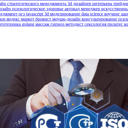
зайн
стратегического менеджмента
3d дизайнер интерьера
трейди
изайн
психологическое здоровье
автокад
менеджер
искусственн
неджмент
огэ
javascript
3d моделирование
data science
коучинг
ша
hon
яндекс маркет
бровист
моушн-дизайн
консультирование пси
ототехника
golang
массаж
гипноз
методист
сексология
пилатес
к