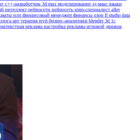
нг
c++-разработчик
3d max
моделирование
зд макс
языки
ый интеллект
нейросети
нейросеть
smm-специалист
after
хматы
нлп
финансовый менеджер
финансы
озон
fl studio
data
холога
арт терапия
revit
бизнес-аналитики
blender 3d
1с
онктекстная реклама
настройка рекламы
игровой движок