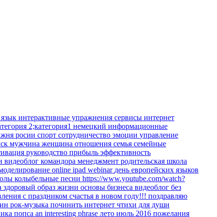
 язык
интерактивные упражнения
сервисы интернет
атегория 2;категория1
немецкий
информационные
жня росии
спорт
сотрудничество
эмоции
управление
иск
мужчина
женщина
отношения
семья
семейные
тивация
руководство
прибыль
эффективность
ки
видеоблог командора
менеджмент
родительская школа
 моделирование
online
ipad
webinar
день европейских языков
колы
колыбельные песни
https://www.youtube.com/watch?
а
здоровый образ жизни
основы бизнеса
видеоблог
без
вления
с праздником
счастья в новом году!!!
поздравляю
кин
рок-музыка
починить интернет
чтихи для души
ника
попса
an interesting phrase
лето июль 2016
пожелания