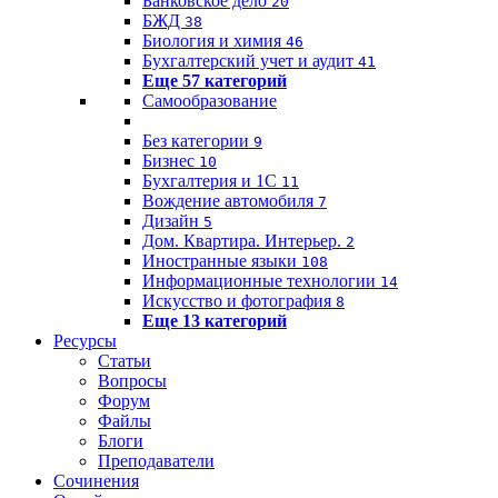
Банковское дело
20
БЖД
38
Биология и химия
46
Бухгалтерский учет и аудит
41
Еще 57 категорий
Самообразование
Без категории
9
Бизнес
10
Бухгалтерия и 1C
11
Вождение автомобиля
7
Дизайн
5
Дом. Квартира. Интерьер.
2
Иностранные языки
108
Информационные технологии
14
Искусство и фотография
8
Еще 13 категорий
Ресурсы
Статьи
Вопросы
Форум
Файлы
Блоги
Преподаватели
Сочинения