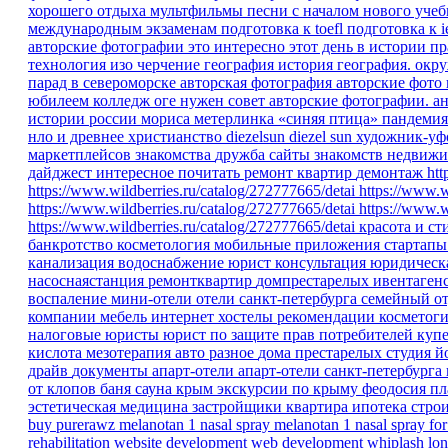
хорошего отдыха
мультфильмы песни
с началом нового уче
международным экзаменам
подготовка к toefl
подготовка к i
авторские фотографии
это интересно
этот день в истории
пр
технология изо черчение
география
история
география.
окр
парад в североморске
авторская фотография
авторские фото
юбилеем
колледж
оге
нужен совет
авторские фотографии.
ан
истории россии
мориса метерлинка «синяя птица»
пандеми
нло и древнее христианство
diezelsun
diezel sun
художник-уф
маркетплейсов
знакомства
дружба
сайты знакомств
недвижи
дайджест
интересное
почитать
ремонт квартир
демонтаж
htt
https://www.wildberries.ru/catalog/272777665/detai
https://www.w
https://www.wildberries.ru/catalog/272777665/detai
https://www.w
https://www.wildberries.ru/catalog/272777665/detai
красота и ст
банкротство
косметология
мобильные приложения
стартап
канализация
водоснабжение
юрист
консультация
юридическ
насоснаястанция
ремонтквартир
домпрестарелых
ивентаген
воспаление
мини-отели
отели санкт-петербурга
семейный о
компании
мебель
интернет
хостелы
рекомендации
косметог
налоговые юристы
юрист по защите прав потребителей
куп
кислота
мезотерапия
авто
разное
дома престарелых
студия 
драйв
документы
апарт-отели
апарт-отели санкт-петербурга
от клопов
баня
сауна
крым
экскурсии по крыму
феодосия
пл
эстетическая медицина
застройщики
квартира
ипотека
стро
buy purerawz melanotan 1 nasal spray
melanotan 1 nasal spray for
rehabilitation
website development
web development
whiplash
lon