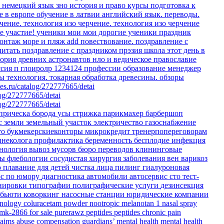
о немецкий язык
зно история и право
курсы
подготовка к
е в европе
обучение в латвии
английский язык. переводы.
чение.
технология изо черчение.
технология изо черчение
е участие!
ученики мои
мои дорогие ученики
праздник
онтаж море и пляж
add
повествование.
поздравление с
читать
поздравление с праздником
прэзия
школа
этот день в
еория древних астронавтов
нло и ведическое православие
ссия
п
глоиролр
1234124
профессии
образование
менеджер
ты
технология. токарная обработка древесины.
обзоры
es.ru/catalog/272777665/detai
log/272777665/detai
log/272777665/detai
прическа
борода
усы
стрижка
парикмахер
барбершоп
с земли
земельный участок
электричество
газоснабжение
то
букмекерскиеконторы
микрокредит
тренерпопереговорам
инеколога
профилактика
беременность
бесплодие
инфекция
тнология
вывоз мусорв
бюро переводов
клининговые
ры флебологии
сосудистая хирургия
заболевания вен
варикоз
ю
плавание для детей
чистка лица
пилинг
гиалуроновая
рс по юмору
диагностика
автомобили
автосервис
сто
тест-
енировки
типографии
полиграфические услуги
дезинсекция
бьюти коворкинг
насосные станции
юридические компании
hnology
coluracetam powder
nootropic
melanotan 1 nasal spray
 mk-2866 for sale
purerawz peptides
peptides
chronic pain
laims
abuse compensation
guardians’ mental health
mental health