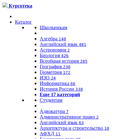
Курсотека
Каталог
Школьникам
Алгебра
140
Английский язык
481
Астрономия
2
Биология
426
Всеобщая история
285
География
230
Геометрия
172
ИЗО
24
Информатика
66
История России
338
Еще 17 категорий
Студентам
Адвокатура
7
Административное право
2
Английский язык
63
Архитектура и строительство
10
АФХД
11