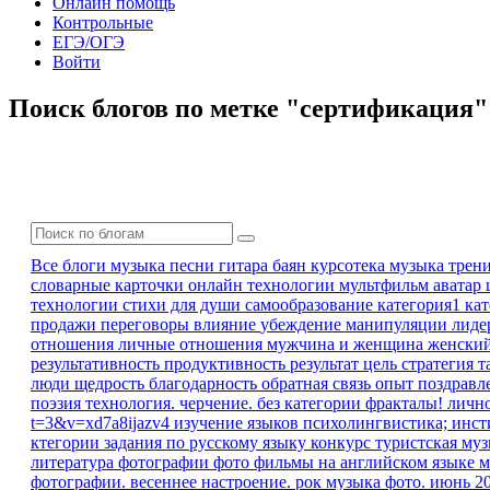
Онлайн помощь
Контрольные
ЕГЭ/ОГЭ
Войти
Поиск блогов по метке "сертификация"
Все блоги
музыка песни гитара баян
курсотека
музыка
трен
словарные карточки
онлайн технологии
мультфильм
аватар
технологии
стихи для души
самообразование
категория1 ка
продажи
переговоры
влияние
убеждение
манипуляции
лиде
отношения
личные отношения
мужчина и женщина
женски
результативность
продуктивность
результат
цель
стратегия
т
люди
щедрость
благодарность
обратная связь
опыт
поздравл
поэзия
технология. черчение.
без категории
фракталы!
личн
t=3&v=xd7a8ijazv4
изучение языков
психолингвистика; инс
ктегории
задания по русскому языку
конкурс
туристская му
литература
фотографии
фото
фильмы на английском языке
м
фотографии. весеннее настроение.
рок музыка
фото. июнь 2