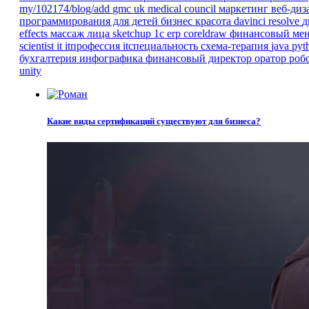
my/102174/blog/add
gmc
uk
medical council
маркетинг
веб-ди
программирования для детей
бизнес
красота
davinci resolve
д
effects
массаж лица
sketchup
1с erp
coreldraw
финансовый ме
scientist
it
itпрофессия
itспециальность
схема-терапия
java
pyt
бухгалтерия
инфографика
финансовый директор
оратор
роб
unity
Какие виды сертификаций существуют для бизнеса?