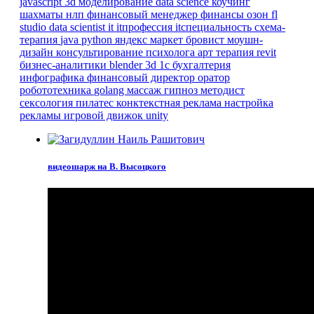
javascript
3d моделирование
data science
коучинг
шахматы
нлп
финансовый менеджер
финансы
озон
fl
studio
data scientist
it
itпрофессия
itспециальность
схема-
терапия
java
python
яндекс маркет
бровист
моушн-
дизайн
консультирование психолога
арт терапия
revit
бизнес-аналитики
blender 3d
1с бухгалтерия
инфографика
финансовый директор
оратор
робототехника
golang
массаж
гипноз
методист
сексология
пилатес
конктекстная реклама
настройка
рекламы
игровой движок
unity
видеошарж на В. Высоцкого