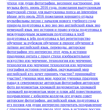
чтихи для души
фотографии. весеннее настроение.
рок
музыка
фото. июнь 2016 года.
пожелания выпускникам
выпускной
стихи для выпускника
попса
an interesting
phrase
лето июль 2016
пожелания хорошего отдыха
мультфильмы песни
с началом нового учебного года
природа
подготовка к зно
зно
зно английский язык
зно
немецкий язык
зно история и право
курсы
подготовка к
международным экзаменам
подготовка к toefl
подготовка к ielts
подготовка к ket
репетиторство
обучение за рубежом
обучение в европе
обучение в
латвии
английский язык. переводы.
авторские
фотографии
это интересно
этот день в истории
праздники
цитата
с празд
стихи
изобразительное
искусство
изо
черчение.
технология изо черчение.
технология изо черчение
технология изо черчение
география
история
география.
окружающий мир
английский
кто хочет принять участие?
принимайте
участие!
ученики мои
мои дорогие ученики
праздник
парад в североморске
авторская фотография
авторские
фото
видеомонтаж
хромакей
видеомонтаж хромакей
хромакей видеомонтаж море и пляж
add
повествование.
поздравление с юбилеем
колледж
оге
нужен совет
авторские фотографии.
английский язык подготовка к
егэ
поэзия для души
интересно прочитать
поздравление
с праздником
прэзия
школа
этот день в истории россии