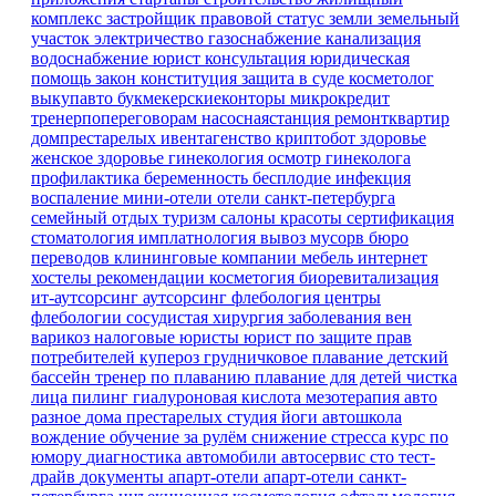
комплекс
застройщик
правовой статус земли
земельный
участок
электричество
газоснабжение
канализация
водоснабжение
юрист
консультация
юридическая
помощь
закон
конституция
защита в суде
косметолог
выкупавто
букмекерскиеконторы
микрокредит
тренерпопереговорам
насоснаястанция
ремонтквартир
домпрестарелых
ивентагенство
криптобот
здоровье
женское здоровье
гинекология
осмотр гинеколога
профилактика
беременность
бесплодие
инфекция
воспаление
мини-отели
отели санкт-петербурга
семейный отдых
туризм
салоны красоты
сертификация
стоматология имплатнология
вывоз мусорв
бюро
переводов
клининговые компании
мебель
интернет
хостелы
рекомендации
косметогия
биоревитализация
ит-аутсорсинг
аутсорсинг
флебология
центры
флебологии
сосудистая хирургия
заболевания вен
варикоз
налоговые юристы
юрист по защите прав
потребителей
купероз
грудничковое плавание
детский
бассейн
тренер по плаванию
плавание для детей
чистка
лица
пилинг
гиалуроновая кислота
мезотерапия
авто
разное
дома престарелых
студия йоги
автошкола
вождение
обучение
за рулём
снижение стресса
курс по
юмору
диагностика
автомобили
автосервис
сто
тест-
драйв
документы
апарт-отели
апарт-отели санкт-