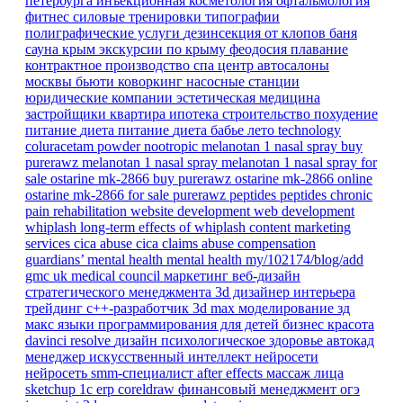
петербурга
инъекционная косметология
офтальмология
фитнес
силовые тренировки
типографии
полиграфические услуги
дезинсекция от клопов
баня
сауна
крым
экскурсии по крыму
феодосия
плавание
контрактное производство
спа центр
автосалоны
москвы
бьюти коворкинг
насосные станции
юридические компании
эстетическая медицина
застройщики
квартира
ипотека
строительство
похудение
питание
диета
питание
диета
бабье лето
technology
coluracetam powder
nootropic
melanotan 1 nasal spray
buy
purerawz melanotan 1 nasal spray
melanotan 1 nasal spray for
sale
ostarine mk-2866
buy purerawz ostarine mk-2866 online
ostarine mk-2866 for sale
purerawz peptides
peptides
chronic
pain
rehabilitation
website development
web development
whiplash
long-term effects of whiplash
content marketing
services
cica abuse
cica claims
abuse compensation
guardians’ mental health
mental health
my/102174/blog/add
gmc
uk
medical council
маркетинг
веб-дизайн
стратегического менеджмента
3d дизайнер интерьера
трейдинг
c++-разработчик
3d max
моделирование
зд
макс
языки программирования для детей
бизнес
красота
davinci resolve
дизайн
психологическое здоровье
автокад
менеджер
искусственный интеллект
нейросети
нейросеть
smm-специалист
after effects
массаж лица
sketchup
1с erp
coreldraw
финансовый менеджмент
огэ