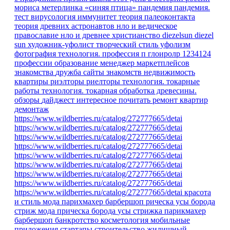
мориса метерлинка «синяя птица»
пандемия
пандемия.
тест
вирусология
иммунитет
теория палеоконтакта
теория древних астронавтов
нло и ведическое
православие
нло и древнее христианство
diezelsun
diezel
sun
художник-уфолист
творческий стиль уфолизм
фотография
технология.
профессия
п
глоиролр
1234124
профессии
образование
менеджер маркетплейсов
знакомства
дружба
сайты знакомств
недвижимость
квартиры
риэлторы
риелторы
технология. токарные
работы
технология. токарная обработка древесины.
обзоры
дайджест
интересное
почитать
ремонт квартир
демонтаж
https://www.wildberries.ru/catalog/272777665/detai
https://www.wildberries.ru/catalog/272777665/detai
https://www.wildberries.ru/catalog/272777665/detai
https://www.wildberries.ru/catalog/272777665/detai
https://www.wildberries.ru/catalog/272777665/detai
https://www.wildberries.ru/catalog/272777665/detai
https://www.wildberries.ru/catalog/272777665/detai
https://www.wildberries.ru/catalog/272777665/detai
https://www.wildberries.ru/catalog/272777665/detai
красота
и стиль
мода парихмахер барбершоп рическа усы борода
стриж
мода
прическа
борода
усы
стрижка
парикмахер
барбершоп
банкротство
косметология
мобильные
приложения
стартапы
строительство
жилищный