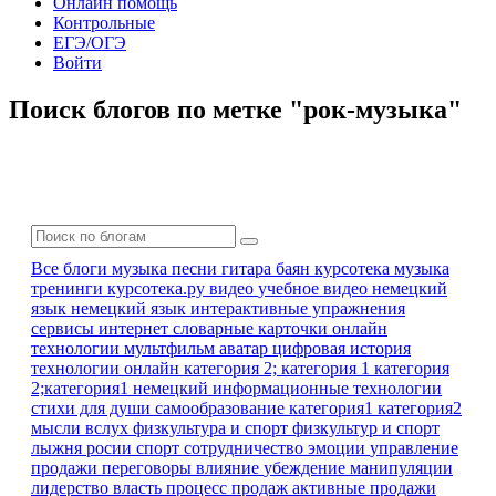
Онлайн помощь
Контрольные
ЕГЭ/ОГЭ
Войти
Поиск блогов по метке "рок-музыка"
Все блоги
музыка песни гитара баян
курсотека
музыка
тренинги
курсотека.ру
видео
учебное видео
немецкий
язык
немецкий язык
интерактивные упражнения
сервисы интернет
словарные карточки
онлайн
технологии
мультфильм
аватар
цифровая история
технологии онлайн
категория 2; категория 1
категория
2;категория1
немецкий
информационные технологии
стихи для души
самообразование
категория1 категория2
мысли вслух
физкультура и спорт
физкультур и спорт
лыжня росии
спорт
сотрудничество
эмоции
управление
продажи
переговоры
влияние
убеждение
манипуляции
лидерство
власть
процесс продаж
активные продажи