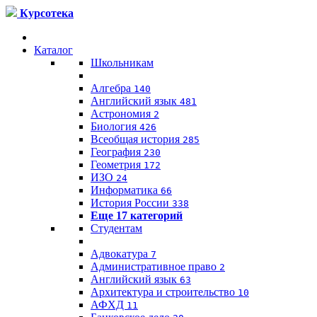
Курсотека
Каталог
Школьникам
Алгебра
140
Английский язык
481
Астрономия
2
Биология
426
Всеобщая история
285
География
230
Геометрия
172
ИЗО
24
Информатика
66
История России
338
Еще 17 категорий
Студентам
Адвокатура
7
Административное право
2
Английский язык
63
Архитектура и строительство
10
АФХД
11