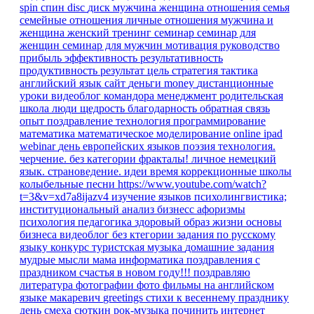
spin
спин
disc
диск
мужчина
женщина
отношения
семья
семейные отношения
личные отношения
мужчина и
женщина
женский тренинг
семинар
семинар для
женщин
семинар для мужчин
мотивация
руководство
прибыль
эффективность
результативность
продуктивность
результат
цель
стратегия
тактика
английский язык
сайт
деньги
money
дистанционные
уроки
видеоблог командора
менеджмент
родительская
школа
люди
щедрость
благодарность
обратная связь
опыт
поздравление
технология
программирование
математика
математическое моделирование
online
ipad
webinar
день европейских языков
поэзия
технология.
черчение.
без категории
фракталы!
личное
немецкий
язык. страноведение.
идеи время
коррекционные школы
колыбельные песни
https://www.youtube.com/watch?
t=3&v=xd7a8ijazv4
изучение языков
психолингвистика;
институциональный анализ
бизнесс
афоризмы
психология
педагогика
здоровый образ жизни
основы
бизнеса
видеоблог
без ктегории
задания по русскому
языку
конкурс
туристская музыка
домашние задания
мудрые мысли
мама
информатика
поздравления
с
праздником
счастья в новом году!!!
поздравляю
литература
фотографии
фото
фильмы на английском
языке
макаревич
greetings
стихи к весеннему празднику
день смеха
сюткин
рок-музыка
починить интернет