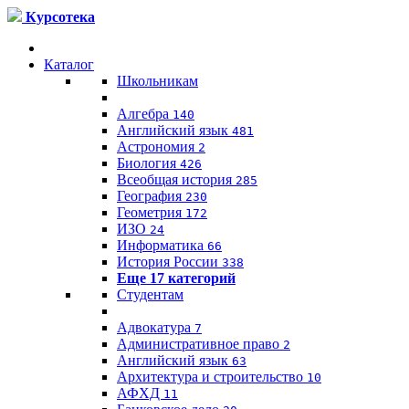
Курсотека
Каталог
Школьникам
Алгебра
140
Английский язык
481
Астрономия
2
Биология
426
Всеобщая история
285
География
230
Геометрия
172
ИЗО
24
Информатика
66
История России
338
Еще 17 категорий
Студентам
Адвокатура
7
Административное право
2
Английский язык
63
Архитектура и строительство
10
АФХД
11