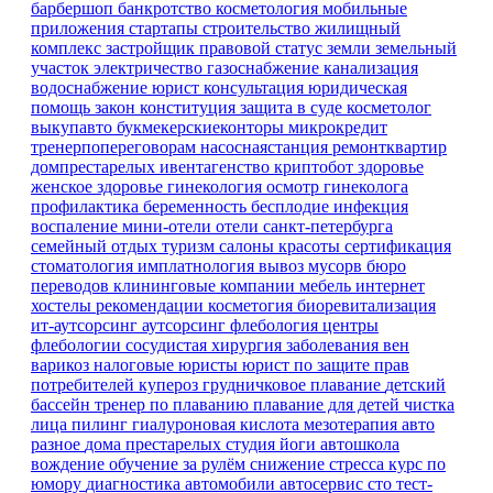
барбершоп
банкротство
косметология
мобильные
приложения
стартапы
строительство
жилищный
комплекс
застройщик
правовой статус земли
земельный
участок
электричество
газоснабжение
канализация
водоснабжение
юрист
консультация
юридическая
помощь
закон
конституция
защита в суде
косметолог
выкупавто
букмекерскиеконторы
микрокредит
тренерпопереговорам
насоснаястанция
ремонтквартир
домпрестарелых
ивентагенство
криптобот
здоровье
женское здоровье
гинекология
осмотр гинеколога
профилактика
беременность
бесплодие
инфекция
воспаление
мини-отели
отели санкт-петербурга
семейный отдых
туризм
салоны красоты
сертификация
стоматология имплатнология
вывоз мусорв
бюро
переводов
клининговые компании
мебель
интернет
хостелы
рекомендации
косметогия
биоревитализация
ит-аутсорсинг
аутсорсинг
флебология
центры
флебологии
сосудистая хирургия
заболевания вен
варикоз
налоговые юристы
юрист по защите прав
потребителей
купероз
грудничковое плавание
детский
бассейн
тренер по плаванию
плавание для детей
чистка
лица
пилинг
гиалуроновая кислота
мезотерапия
авто
разное
дома престарелых
студия йоги
автошкола
вождение
обучение
за рулём
снижение стресса
курс по
юмору
диагностика
автомобили
автосервис
сто
тест-