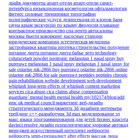
драйв
документы
апарт-отели
апарт-отели санкт-
петербурга
инъекционная косметология
офтальмология
фитнес
силовые тренировки
типографии
полиграфические услуги
дезинсекция от клопов
баня
сауна
крым
экскурсии по крыму
феодосия
плавание
контрактное производство
спа центр
автосалоны
москвы
бьюти коворкинг
насосные станции
юридические компании
эстетическая медицина
застройщики
квартира
ипотека
строительство
похудение
питание
диета
питание
диета
бабье лето
technology
coluracetam powder
nootropic
melanotan 1 nasal spray
buy
purerawz melanotan 1 nasal spray
melanotan 1 nasal spray for
sale
ostarine mk-2866
buy purerawz ostarine mk-2866 online
ostarine mk-2866 for sale
purerawz peptides
peptides
chronic
pain
rehabilitation
website development
web development
whiplash
long-term effects of whiplash
content marketing
services
cica abuse
cica claims
abuse compensation
guardians’ mental health
mental health
my/102174/blog/add
gmc
uk
medical council
маркетинг
веб-дизайн
стратегического менеджмента
3d дизайнер интерьера
трейдинг
c++-разработчик
3d max
моделирование
зд
макс
языки программирования для детей
бизнес
красота
davinci resolve
дизайн
психологическое здоровье
автокад
менеджер
искусственный интеллект
нейросети
нейросеть
smm-специалист
after effects
массаж лица