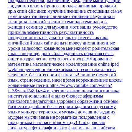
продажи
переговоры
влияние
убеждение
манипуляции
лидерство
власть
процесс продаж
активные продажи
spin
спин
disc
диск
мужчина
женщина
отношения
семья
семейные отношения
личные отношения
мужчина и
женщина
женский тренинг
семинар
семинар для
женщин
семинар для мужчин
мотивация
руководство
прибыль
эффективность
результативность
продуктивность
результат
цель
стратегия
тактика
английский язык
сайт
деньги
money
дистанционные
уроки
видеоблог командора
менеджмент
родительская
школа
люди
щедрость
благодарность
обратная связь
опыт
поздравление
технология
программирование
математика
математическое моделирование
online
ipad
webinar
день европейских языков
поэзия
технология.
черчение.
без категории
фракталы!
личное
немецкий
язык. страноведение.
идеи время
коррекционные школы
колыбельные песни
https://www.youtube.com/watch?
t=3&v=xd7a8ijazv4
изучение языков
психолингвистика;
институциональный анализ
бизнесс
афоризмы
психология
педагогика
здоровый образ жизни
основы
бизнеса
видеоблог
без ктегории
задания по русскому
языку
конкурс
туристская музыка
домашние задания
мудрые мысли
мама
информатика
поздравления
с
праздником
счастья в новом году!!!
поздравляю
литература
фотографии
фото
фильмы на английском