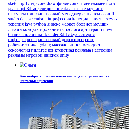
sketchup
1с erp
coreldraw
финансовый менеджмент
огэ
javascript
3d моделирование
data science
коучинг
шахматы
нлп
финансовый менеджер
финансы
озон
fl
studio
data scientist
it
itпрофессия
itспециальность
схема-
терапия
java
python
яндекс маркет
бровист
моушн-
дизайн
консультирование психолога
арт терапия
revit
бизнес-аналитики
blender 3d
1с бухгалтерия
инфографика
финансовый директор
оратор
робототехника
golang
массаж
гипноз
методист
сексология
пилатес
конктекстная реклама
настройка
рекламы
игровой движок
unity
Как выбрать оптимальную землю для строительства:
ключевые критерии