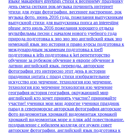
языке
макаревич
greetings
стихи к весеннему празднику
день смеха
сюткин
рок-музыка
починить интернет
чтихи для души
фотографии. весеннее настроение.
рок
музыка
фото. июнь 2016 года.
пожелания выпускникам
выпускной
стихи для выпускника
попса
an interesting
phrase
лето июль 2016
пожелания хорошего отдыха
мультфильмы песни
с началом нового учебного года
природа
подготовка к зно
зно
зно английский язык
зно
немецкий язык
зно история и право
курсы
подготовка к
международным экзаменам
подготовка к toefl
подготовка к ielts
подготовка к ket
репетиторство
обучение за рубежом
обучение в европе
обучение в
латвии
английский язык. переводы.
авторские
фотографии
это интересно
этот день в истории
праздники
цитата
с празд
стихи
изобразительное
искусство
изо
черчение.
технология изо черчение.
технология изо черчение
технология изо черчение
география
история
география.
окружающий мир
английский
кто хочет принять участие?
принимайте
участие!
ученики мои
мои дорогие ученики
праздник
парад в североморске
авторская фотография
авторские
фото
видеомонтаж
хромакей
видеомонтаж хромакей
хромакей видеомонтаж море и пляж
add
повествование.
поздравление с юбилеем
колледж
оге
нужен совет
авторские фотографии.
английский язык подготовка к