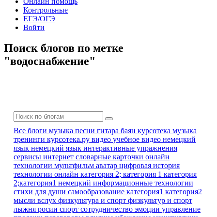
Онлайн помощь
Контрольные
ЕГЭ/ОГЭ
Войти
Поиск блогов по метке
"водоснабжение"
Все блоги
музыка песни гитара баян
курсотека
музыка
тренинги
курсотека.ру
видео
учебное видео
немецкий
язык
немецкий язык
интерактивные упражнения
сервисы интернет
словарные карточки
онлайн
технологии
мультфильм
аватар
цифровая история
технологии онлайн
категория 2; категория 1
категория
2;категория1
немецкий
информационные технологии
стихи для души
самообразование
категория1 категория2
мысли вслух
физкультура и спорт
физкультур и спорт
лыжня росии
спорт
сотрудничество
эмоции
управление