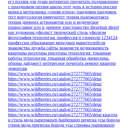
егэ
поэзия для души
интересно прочитать
поздравление
с праздником
прэзия
школа
этот день в истории россии
мориса метерлинка «синяя птица»
пандемия
пандемия.
тест
вирусология
иммунитет
теория палеоконтакта
теория древних астронавтов
нло и ведическое
православие
нло и древнее христианство
diezelsun
diezel
sun
художник-уфолист
творческий стиль уфолизм
фотография
технология.
профессия
п
глоиролр
1234124
профессии
образование
менеджер маркетплейсов
знакомства
дружба
сайты знакомств
недвижимость
квартиры
риэлторы
риелторы
технология. токарные
работы
технология. токарная обработка древесины.
обзоры
дайджест
интересное
почитать
ремонт квартир
демонтаж
https://www.wildberries.ru/catalog/272777665/detai
https://www.wildberries.ru/catalog/272777665/detai
https://www.wildberries.ru/catalog/272777665/detai
https://www.wildberries.ru/catalog/272777665/detai
https://www.wildberries.ru/catalog/272777665/detai
https://www.wildberries.ru/catalog/272777665/detai
https://www.wildberries.ru/catalog/272777665/detai
https://www.wildberries.ru/catalog/272777665/detai
https://www.wildberries.ru/catalog/272777665/detai
красота
и стиль
мода парихмахер барбершоп рическа усы борода
стриж
мода
прическа
борода
усы
стрижка
парикмахер