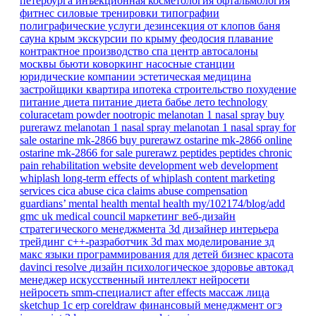
петербурга
инъекционная косметология
офтальмология
фитнес
силовые тренировки
типографии
полиграфические услуги
дезинсекция от клопов
баня
сауна
крым
экскурсии по крыму
феодосия
плавание
контрактное производство
спа центр
автосалоны
москвы
бьюти коворкинг
насосные станции
юридические компании
эстетическая медицина
застройщики
квартира
ипотека
строительство
похудение
питание
диета
питание
диета
бабье лето
technology
coluracetam powder
nootropic
melanotan 1 nasal spray
buy
purerawz melanotan 1 nasal spray
melanotan 1 nasal spray for
sale
ostarine mk-2866
buy purerawz ostarine mk-2866 online
ostarine mk-2866 for sale
purerawz peptides
peptides
chronic
pain
rehabilitation
website development
web development
whiplash
long-term effects of whiplash
content marketing
services
cica abuse
cica claims
abuse compensation
guardians’ mental health
mental health
my/102174/blog/add
gmc
uk
medical council
маркетинг
веб-дизайн
стратегического менеджмента
3d дизайнер интерьера
трейдинг
c++-разработчик
3d max
моделирование
зд
макс
языки программирования для детей
бизнес
красота
davinci resolve
дизайн
психологическое здоровье
автокад
менеджер
искусственный интеллект
нейросети
нейросеть
smm-специалист
after effects
массаж лица
sketchup
1с erp
coreldraw
финансовый менеджмент
огэ