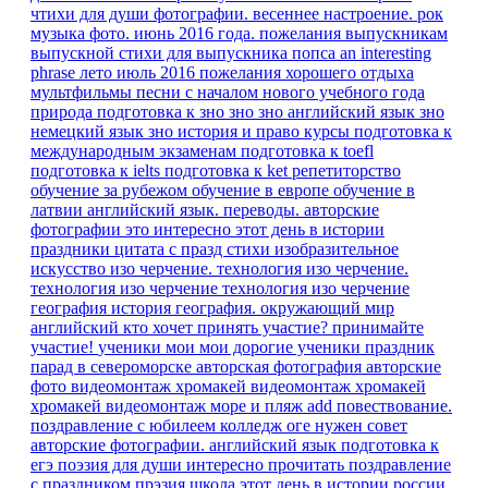
чтихи для души
фотографии. весеннее настроение.
рок
музыка
фото. июнь 2016 года.
пожелания выпускникам
выпускной
стихи для выпускника
попса
an interesting
phrase
лето июль 2016
пожелания хорошего отдыха
мультфильмы песни
с началом нового учебного года
природа
подготовка к зно
зно
зно английский язык
зно
немецкий язык
зно история и право
курсы
подготовка к
международным экзаменам
подготовка к toefl
подготовка к ielts
подготовка к ket
репетиторство
обучение за рубежом
обучение в европе
обучение в
латвии
английский язык. переводы.
авторские
фотографии
это интересно
этот день в истории
праздники
цитата
с празд
стихи
изобразительное
искусство
изо
черчение.
технология изо черчение.
технология изо черчение
технология изо черчение
география
история
география.
окружающий мир
английский
кто хочет принять участие?
принимайте
участие!
ученики мои
мои дорогие ученики
праздник
парад в североморске
авторская фотография
авторские
фото
видеомонтаж
хромакей
видеомонтаж хромакей
хромакей видеомонтаж море и пляж
add
повествование.
поздравление с юбилеем
колледж
оге
нужен совет
авторские фотографии.
английский язык подготовка к
егэ
поэзия для души
интересно прочитать
поздравление
с праздником
прэзия
школа
этот день в истории россии