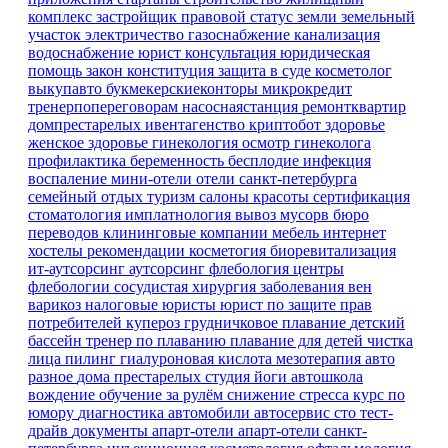
комплекс
застройщик
правовой статус земли
земельный
участок
электричество
газоснабжение
канализация
водоснабжение
юрист
консультация
юридическая
помощь
закон
конституция
защита в суде
косметолог
выкупавто
букмекерскиеконторы
микрокредит
тренерпопереговорам
насоснаястанция
ремонтквартир
домпрестарелых
ивентагенство
криптобот
здоровье
женское здоровье
гинекология
осмотр гинеколога
профилактика
беременность
бесплодие
инфекция
воспаление
мини-отели
отели санкт-петербурга
семейный отдых
туризм
салоны красоты
сертификация
стоматология имплатнология
вывоз мусорв
бюро
переводов
клининговые компании
мебель
интернет
хостелы
рекомендации
косметогия
биоревитализация
ит-аутсорсинг
аутсорсинг
флебология
центры
флебологии
сосудистая хирургия
заболевания вен
варикоз
налоговые юристы
юрист по защите прав
потребителей
купероз
грудничковое плавание
детский
бассейн
тренер по плаванию
плавание для детей
чистка
лица
пилинг
гиалуроновая кислота
мезотерапия
авто
разное
дома престарелых
студия йоги
автошкола
вождение
обучение
за рулём
снижение стресса
курс по
юмору
диагностика
автомобили
автосервис
сто
тест-
драйв
документы
апарт-отели
апарт-отели санкт-