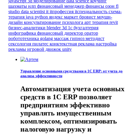
javascript
3d моделирование
data science
коучинг
шахматы
нлп
финансовый менеджер
финансы
озон
fl
studio
data scientist
it
itпрофессия
itспециальность
схема-
терапия
java
python
яндекс маркет
бровист
моушн-
дизайн
консультирование психолога
арт терапия
revit
бизнес-аналитики
blender 3d
1с бухгалтерия
инфографика
финансовый директор
оратор
робототехника
golang
массаж
гипноз
методист
сексология
пилатес
конктекстная реклама
настройка
рекламы
игровой движок
unity
Управление основными средствами в 1С ERP: от учета до
анализа эффективности
Автоматизация учета основных
средств в 1С ERP позволяет
предприятиям эффективно
управлять имущественным
комплексом, оптимизировать
налоговую нагрузку и