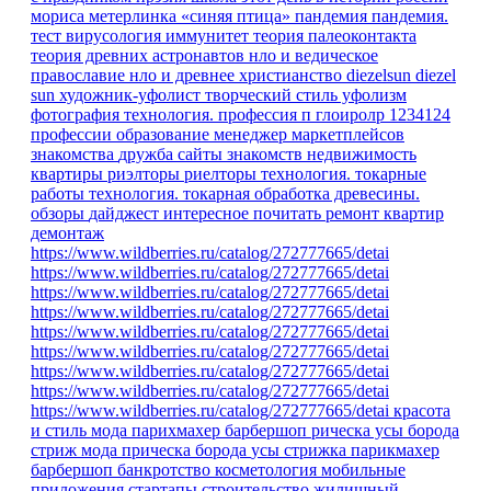
мориса метерлинка «синяя птица»
пандемия
пандемия.
тест
вирусология
иммунитет
теория палеоконтакта
теория древних астронавтов
нло и ведическое
православие
нло и древнее христианство
diezelsun
diezel
sun
художник-уфолист
творческий стиль уфолизм
фотография
технология.
профессия
п
глоиролр
1234124
профессии
образование
менеджер маркетплейсов
знакомства
дружба
сайты знакомств
недвижимость
квартиры
риэлторы
риелторы
технология. токарные
работы
технология. токарная обработка древесины.
обзоры
дайджест
интересное
почитать
ремонт квартир
демонтаж
https://www.wildberries.ru/catalog/272777665/detai
https://www.wildberries.ru/catalog/272777665/detai
https://www.wildberries.ru/catalog/272777665/detai
https://www.wildberries.ru/catalog/272777665/detai
https://www.wildberries.ru/catalog/272777665/detai
https://www.wildberries.ru/catalog/272777665/detai
https://www.wildberries.ru/catalog/272777665/detai
https://www.wildberries.ru/catalog/272777665/detai
https://www.wildberries.ru/catalog/272777665/detai
красота
и стиль
мода парихмахер барбершоп рическа усы борода
стриж
мода
прическа
борода
усы
стрижка
парикмахер
барбершоп
банкротство
косметология
мобильные
приложения
стартапы
строительство
жилищный