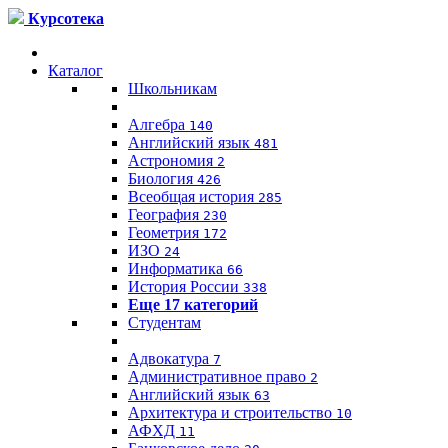
Курсотека
Каталог
Школьникам
Алгебра
140
Английский язык
481
Астрономия
2
Биология
426
Всеобщая история
285
География
230
Геометрия
172
ИЗО
24
Информатика
66
История России
338
Еще 17 категорий
Студентам
Адвокатура
7
Административное право
2
Английский язык
63
Архитектура и строительство
10
АФХД
11