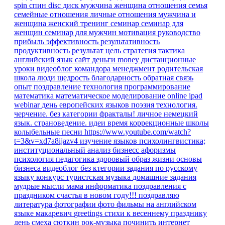
spin
спин
disc
диск
мужчина
женщина
отношения
семья
семейные отношения
личные отношения
мужчина и
женщина
женский тренинг
семинар
семинар для
женщин
семинар для мужчин
мотивация
руководство
прибыль
эффективность
результативность
продуктивность
результат
цель
стратегия
тактика
английский язык
сайт
деньги
money
дистанционные
уроки
видеоблог командора
менеджмент
родительская
школа
люди
щедрость
благодарность
обратная связь
опыт
поздравление
технология
программирование
математика
математическое моделирование
online
ipad
webinar
день европейских языков
поэзия
технология.
черчение.
без категории
фракталы!
личное
немецкий
язык. страноведение.
идеи время
коррекционные школы
колыбельные песни
https://www.youtube.com/watch?
t=3&v=xd7a8ijazv4
изучение языков
психолингвистика;
институциональный анализ
бизнесс
афоризмы
психология
педагогика
здоровый образ жизни
основы
бизнеса
видеоблог
без ктегории
задания по русскому
языку
конкурс
туристская музыка
домашние задания
мудрые мысли
мама
информатика
поздравления
с
праздником
счастья в новом году!!!
поздравляю
литература
фотографии
фото
фильмы на английском
языке
макаревич
greetings
стихи к весеннему празднику
день смеха
сюткин
рок-музыка
починить интернет