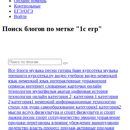
Онлайн помощь
Контрольные
ЕГЭ/ОГЭ
Войти
Поиск блогов по метке "1с erp"
Все блоги
музыка песни гитара баян
курсотека
музыка
тренинги
курсотека.ру
видео
учебное видео
немецкий
язык
немецкий язык
интерактивные упражнения
сервисы интернет
словарные карточки
онлайн
технологии
мультфильм
аватар
цифровая история
технологии онлайн
категория 2; категория 1
категория
2;категория1
немецкий
информационные технологии
стихи для души
самообразование
категория1 категория2
мысли вслух
физкультура и спорт
физкультур и спорт
лыжня росии
спорт
сотрудничество
эмоции
управление
продажи
переговоры
влияние
убеждение
манипуляции
лидерство
власть
процесс продаж
активные продажи