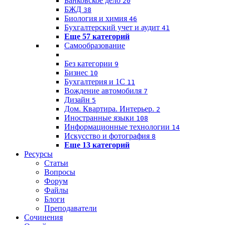
Банковское дело
20
БЖД
38
Биология и химия
46
Бухгалтерский учет и аудит
41
Еще 57 категорий
Самообразование
Без категории
9
Бизнес
10
Бухгалтерия и 1C
11
Вождение автомобиля
7
Дизайн
5
Дом. Квартира. Интерьер.
2
Иностранные языки
108
Информационные технологии
14
Искусство и фотография
8
Еще 13 категорий
Ресурсы
Статьи
Вопросы
Форум
Файлы
Блоги
Преподаватели
Сочинения