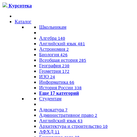
Курсотека
Каталог
Школьникам
Алгебра
140
Английский язык
481
Астрономия
2
Биология
426
Всеобщая история
285
География
230
Геометрия
172
ИЗО
24
Информатика
66
История России
338
Еще 17 категорий
Студентам
Адвокатура
7
Административное право
2
Английский язык
63
Архитектура и строительство
10
АФХД
11