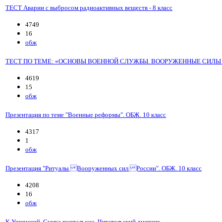
ТЕСТ Аварии с выбросом радиоактивных веществ - 8 класс
4749
16
обж
ТЕСТ ПО ТЕМЕ: «ОСНОВЫ ВОЕННОЙ СЛУЖБЫ. ВООРУЖЕННЫЕ СИЛЫ 
4619
15
обж
Презентация по теме "Военные реформы". ОБЖ. 10 класс
4317
1
обж
Презентация "Ритуалы Вооруженных сил России". ОБЖ. 10 класс
4208
16
обж
К.Ушинский. Сумка почтальона. Читательский дневник.