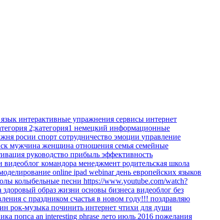
 язык
интерактивные упражнения
сервисы интернет
атегория 2;категория1
немецкий
информационные
жня росии
спорт
сотрудничество
эмоции
управление
иск
мужчина
женщина
отношения
семья
семейные
тивация
руководство
прибыль
эффективность
ки
видеоблог командора
менеджмент
родительская школа
 моделирование
online
ipad
webinar
день европейских языков
колы
колыбельные песни
https://www.youtube.com/watch?
а
здоровый образ жизни
основы бизнеса
видеоблог
без
вления
с праздником
счастья в новом году!!!
поздравляю
кин
рок-музыка
починить интернет
чтихи для души
ника
попса
an interesting phrase
лето июль 2016
пожелания