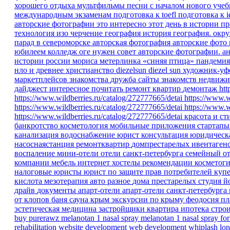
хорошего отдыха
мультфильмы песни
с началом нового уче
международным экзаменам
подготовка к toefl
подготовка к i
авторские фотографии
это интересно
этот день в истории
пр
технология изо черчение
география
история
география.
окр
парад в североморске
авторская фотография
авторские фото
юбилеем
колледж
оге
нужен совет
авторские фотографии.
ан
истории россии
мориса метерлинка «синяя птица»
пандеми
нло и древнее христианство
diezelsun
diezel sun
художник-уф
маркетплейсов
знакомства
дружба
сайты знакомств
недвижи
дайджест
интересное
почитать
ремонт квартир
демонтаж
htt
https://www.wildberries.ru/catalog/272777665/detai
https://www.w
https://www.wildberries.ru/catalog/272777665/detai
https://www.w
https://www.wildberries.ru/catalog/272777665/detai
красота и ст
банкротство
косметология
мобильные приложения
стартап
канализация
водоснабжение
юрист
консультация
юридическ
насоснаястанция
ремонтквартир
домпрестарелых
ивентаген
воспаление
мини-отели
отели санкт-петербурга
семейный о
компании
мебель
интернет
хостелы
рекомендации
косметог
налоговые юристы
юрист по защите прав потребителей
куп
кислота
мезотерапия
авто
разное
дома престарелых
студия 
драйв
документы
апарт-отели
апарт-отели санкт-петербурга
от клопов
баня
сауна
крым
экскурсии по крыму
феодосия
пл
эстетическая медицина
застройщики
квартира
ипотека
стро
buy purerawz melanotan 1 nasal spray
melanotan 1 nasal spray for
rehabilitation
website development
web development
whiplash
lon