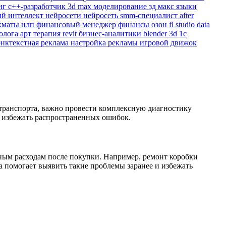
нг
c++-разработчик
3d max
моделирование
зд макс
языки
ый интеллект
нейросети
нейросеть
smm-специалист
after
хматы
нлп
финансовый менеджер
финансы
озон
fl studio
data
холога
арт терапия
revit
бизнес-аналитики
blender 3d
1с
онктекстная реклама
настройка рекламы
игровой движок
 транспорта, важно провести комплексную диагностику
к избежать распространенных ошибок.
ным расходам после покупки. Например, ремонт коробки
ка помогает выявить такие проблемы заранее и избежать