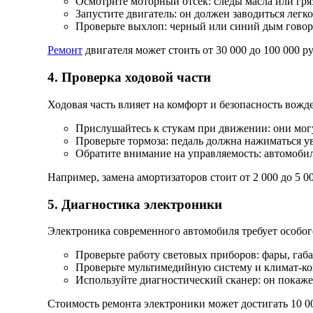
Осмотрите моторный отсек: следы масла или гряз
Запустите двигатель: он должен заводиться легк
Проверьте выхлоп: черный или синий дым говор
Ремонт
двигателя может стоить от 30 000 до 100 000 р
4. Проверка ходовой части
Ходовая часть влияет на комфорт и безопасность вожд
Прислушайтесь к стукам при движении: они могу
Проверьте тормоза: педаль должна нажиматься ув
Обратите внимание на управляемость: автомобиль
Например, замена амортизаторов стоит от 2 000 до 5 00
5. Диагностика электроники
Электроника современного автомобиля требует особог
Проверьте работу световых приборов: фары, габ
Проверьте мультимедийную систему и климат-ко
Используйте диагностический сканер: он покаже
Стоимость ремонта электроники может достигать 10 0