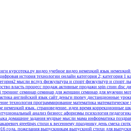
инги
курсотека.ру
видео
учебное видео
немецкий язык
немецкий
цифровая история
технологии онлайн
категория 2; категория 1
к
тегория2
мысли вслух
физкультура и спорт
физкультур и спорт
лы
рство
власть
процесс продаж
активные продажи
spin
спин
disc
д
й тренинг
семинар
семинар для женщин
семинар для мужчин
мо
актика
английский язык
сайт
деньги
money
дистанционные уро
ение
технология
программирование
математика
математическое
ое
немецкий язык. страноведение.
идеи время
коррекционные ш
титуциональный анализ
бизнесс
афоризмы
психология
педагогик
зыка
домашние задания
мудрые мысли
мама
информатика
поздра
акаревич
greetings
стихи к весеннему празднику
день смеха
сют
016 года.
пожелания выпускникам
выпускной
стихи для выпуск