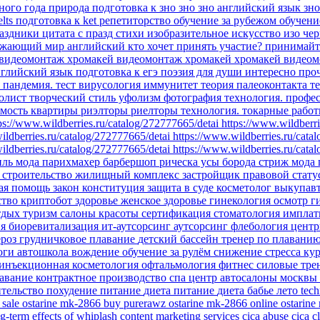
бного года
природа
подготовка к зно
зно
зно английский язык
зн
elts
подготовка к ket
репетиторство
обучение за рубежом
обучени
аздники
цитата
с празд
стихи
изобразительное искусство
изо
чер
ужающий мир
английский
кто хочет принять участие?
принимайт
видеомонтаж
хромакей
видеомонтаж хромакей
хромакей видеом
глийский язык подготовка к егэ
поэзия для души
интересно про
я
пандемия.
тест
вирусология
иммунитет
теория палеоконтакта
т
олист
творческий стиль уфолизм
фотография
технология.
профе
мость
квартиры
риэлторы
риелторы
технология. токарные рабо
ps://www.wildberries.ru/catalog/272777665/detai
https://www.wildberri
ildberries.ru/catalog/272777665/detai
https://www.wildberries.ru/cata
ildberries.ru/catalog/272777665/detai
https://www.wildberries.ru/cata
иль
мода парихмахер барбершоп рическа усы борода стриж
мода
ы
строительство
жилищный комплекс
застройщик
правовой стату
ая помощь
закон
конституция
защита в суде
косметолог
выкупав
ство
криптобот
здоровье
женское здоровье
гинекология
осмотр г
тдых
туризм
салоны красоты
сертификация
стоматология импла
ия
биоревитализация
ит-аутсорсинг
аутсорсинг
флебология
цент
ероз
грудничковое плавание
детский бассейн
тренер по плавани
йоги
автошкола
вождение
обучение
за рулём
снижение стресса
ку
инъекционная косметология
офтальмология
фитнес
силовые тр
авание
контрактное производство
спа центр
автосалоны москвы
ительство
похудение
питание
диета
питание
диета
бабье лето
tec
 sale
ostarine mk-2866
buy purerawz ostarine mk-2866 online
ostarine
g-term effects of whiplash
content marketing services
cica abuse
cica c