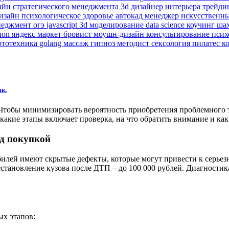
зайн
стратегического менеджмента
3d дизайнер интерьера
трейди
изайн
психологическое здоровье
автокад
менеджер
искусственн
неджмент
огэ
javascript
3d моделирование
data science
коучинг
ша
hon
яндекс маркет
бровист
моушн-дизайн
консультирование пси
ототехника
golang
массаж
гипноз
методист
сексология
пилатес
к
ак.
 Чтобы минимизировать вероятность приобретения проблемного
какие этапы включает проверка, на что обратить внимание и ка
ед покупкой
илей имеют скрытые дефекты, которые могут привести к серьез
осстановление кузова после ДТП – до 100 000 рублей. Диагности
ых этапов: