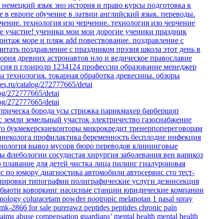
о немецкий язык
зно история и право
курсы
подготовка к
е в европе
обучение в латвии
английский язык. переводы.
чение.
технология изо черчение.
технология изо черчение
е участие!
ученики мои
мои дорогие ученики
праздник
онтаж море и пляж
add
повествование.
поздравление с
читать
поздравление с праздником
прэзия
школа
этот день в
еория древних астронавтов
нло и ведическое православие
ссия
п
глоиролр
1234124
профессии
образование
менеджер
ты
технология. токарная обработка древесины.
обзоры
es.ru/catalog/272777665/detai
log/272777665/detai
log/272777665/detai
прическа
борода
усы
стрижка
парикмахер
барбершоп
с земли
земельный участок
электричество
газоснабжение
то
букмекерскиеконторы
микрокредит
тренерпопереговорам
инеколога
профилактика
беременность
бесплодие
инфекция
тнология
вывоз мусорв
бюро переводов
клининговые
ры флебологии
сосудистая хирургия
заболевания вен
варикоз
ю
плавание для детей
чистка лица
пилинг
гиалуроновая
рс по юмору
диагностика
автомобили
автосервис
сто
тест-
енировки
типографии
полиграфические услуги
дезинсекция
бьюти коворкинг
насосные станции
юридические компании
hnology
coluracetam powder
nootropic
melanotan 1 nasal spray
 mk-2866 for sale
purerawz peptides
peptides
chronic pain
laims
abuse compensation
guardians’ mental health
mental health