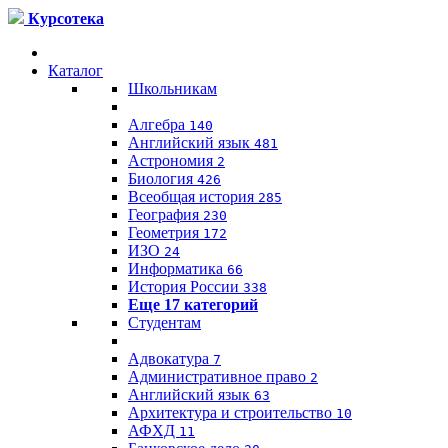
Курсотека
Каталог
Школьникам
Алгебра
140
Английский язык
481
Астрономия
2
Биология
426
Всеобщая история
285
География
230
Геометрия
172
ИЗО
24
Информатика
66
История России
338
Еще 17 категорий
Студентам
Адвокатура
7
Административное право
2
Английский язык
63
Архитектура и строительство
10
АФХД
11