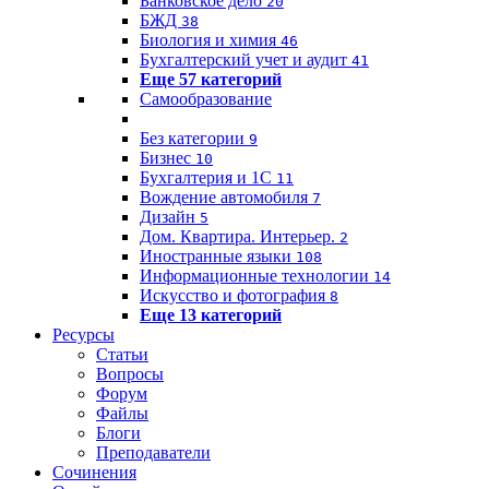
Банковское дело
20
БЖД
38
Биология и химия
46
Бухгалтерский учет и аудит
41
Еще 57 категорий
Самообразование
Без категории
9
Бизнес
10
Бухгалтерия и 1C
11
Вождение автомобиля
7
Дизайн
5
Дом. Квартира. Интерьер.
2
Иностранные языки
108
Информационные технологии
14
Искусство и фотография
8
Еще 13 категорий
Ресурсы
Статьи
Вопросы
Форум
Файлы
Блоги
Преподаватели
Сочинения