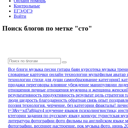
Онлайн помощь
Контрольные
ЕГЭ/ОГЭ
Войти
Поиск блогов по метке "сто"
Все блоги
музыка песни гитара баян
курсотека
музыка
трен
словарные карточки
онлайн технологии
мультфильм
аватар
технологии
стихи для души
самообразование
категория1 ка
продажи
переговоры
влияние
убеждение
манипуляции
лиде
отношения
личные отношения
мужчина и женщина
женски
результативность
продуктивность
результат
цель
стратегия
т
люди
щедрость
благодарность
обратная связь
опыт
поздравл
поэзия
технология. черчение.
без категории
фракталы!
личн
t=3&v=xd7a8ijazv4
изучение языков
психолингвистика; инс
ктегории
задания по русскому языку
конкурс
туристская му
литература
фотографии
фото
фильмы на английском языке
м
фотографии. весеннее настроение.
рок музыка
фото. июнь 2