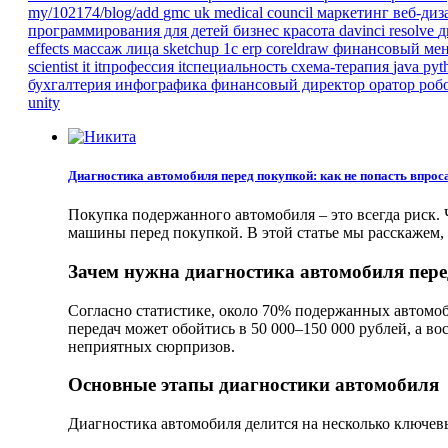
my/102174/blog/add
gmc
uk
medical council
маркетинг
веб-ди
программирования для детей
бизнес
красота
davinci resolve
д
effects
массаж лица
sketchup
1с erp
coreldraw
финансовый ме
scientist
it
itпрофессия
itспециальность
схема-терапия
java
pyt
бухгалтерия
инфографика
финансовый директор
оратор
роб
unity
Диагностика автомобиля перед покупкой: как не попасть впрос
Покупка подержанного автомобиля – это всегда риск.
машины перед покупкой. В этой статье мы расскажем, 
Зачем нужна диагностика автомобиля пер
Согласно статистике, около 70% подержанных автомоб
передач может обойтись в 50 000–150 000 рублей, а в
неприятных сюрпризов.
Основные этапы диагностики автомобиля
Диагностика автомобиля делится на несколько ключев