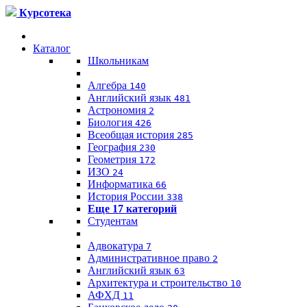
Курсотека
Каталог
Школьникам
Алгебра
140
Английский язык
481
Астрономия
2
Биология
426
Всеобщая история
285
География
230
Геометрия
172
ИЗО
24
Информатика
66
История России
338
Еще 17 категорий
Студентам
Адвокатура
7
Административное право
2
Английский язык
63
Архитектура и строительство
10
АФХД
11