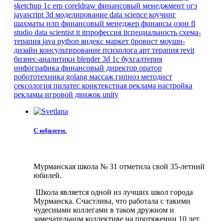
sketchup
1с erp
coreldraw
финансовый менеджмент
огэ
javascript
3d моделирование
data science
коучинг
шахматы
нлп
финансовый менеджер
финансы
озон
fl
studio
data scientist
it
itпрофессия
itспециальность
схема-
терапия
java
python
яндекс маркет
бровист
моушн-
дизайн
консультирование психолога
арт терапия
revit
бизнес-аналитики
blender 3d
1с бухгалтерия
инфографика
финансовый директор
оратор
робототехника
golang
массаж
гипноз
методист
сексология
пилатес
конктекстная реклама
настройка
рекламы
игровой движок
unity
С юбилеем.
Мурманская школа № 31 отметила свой 35-летний
юбилей.
Школа является одной из лучших школ города
Мурманска. Счастлива, что работала с такими
чудесными коллегами в таком дружном и
замечательном коллективе на протяжении 10 лет.