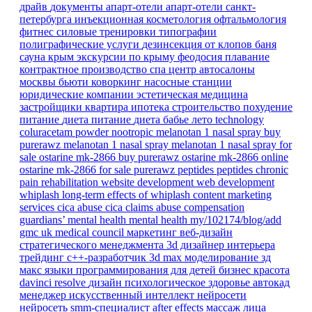
драйв
документы
апарт-отели
апарт-отели санкт-
петербурга
инъекционная косметология
офтальмология
фитнес
силовые тренировки
типографии
полиграфические услуги
дезинсекция от клопов
баня
сауна
крым
экскурсии по крыму
феодосия
плавание
контрактное производство
спа центр
автосалоны
москвы
бьюти коворкинг
насосные станции
юридические компании
эстетическая медицина
застройщики
квартира
ипотека
строительство
похудение
питание
диета
питание
диета
бабье лето
technology
coluracetam powder
nootropic
melanotan 1 nasal spray
buy
purerawz melanotan 1 nasal spray
melanotan 1 nasal spray for
sale
ostarine mk-2866
buy purerawz ostarine mk-2866 online
ostarine mk-2866 for sale
purerawz peptides
peptides
chronic
pain
rehabilitation
website development
web development
whiplash
long-term effects of whiplash
content marketing
services
cica abuse
cica claims
abuse compensation
guardians’ mental health
mental health
my/102174/blog/add
gmc
uk
medical council
маркетинг
веб-дизайн
стратегического менеджмента
3d дизайнер интерьера
трейдинг
c++-разработчик
3d max
моделирование
зд
макс
языки программирования для детей
бизнес
красота
davinci resolve
дизайн
психологическое здоровье
автокад
менеджер
искусственный интеллект
нейросети
нейросеть
smm-специалист
after effects
массаж лица