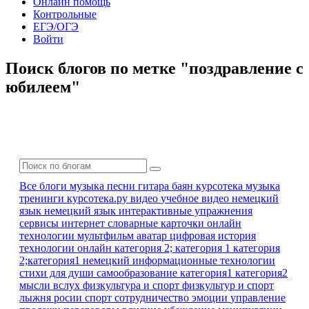
Онлайн помощь
Контрольные
ЕГЭ/ОГЭ
Войти
Поиск блогов по метке "поздравление с
юбилеем"
Все блоги
музыка песни гитара баян
курсотека
музыка
тренинги
курсотека.ру
видео
учебное видео
немецкий
язык
немецкий язык
интерактивные упражнения
сервисы интернет
словарные карточки
онлайн
технологии
мультфильм
аватар
цифровая история
технологии онлайн
категория 2; категория 1
категория
2;категория1
немецкий
информационные технологии
стихи для души
самообразование
категория1 категория2
мысли вслух
физкультура и спорт
физкультур и спорт
лыжня росии
спорт
сотрудничество
эмоции
управление