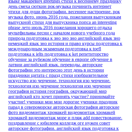
языке
макаревич
greetings
стихи к весеннему празднику
день смеха
сюткин
рок-музыка
починить интернет
чтихи для души
фотографии. весеннее настроение.
рок
музыка
фото. июнь 2016 года.
пожелания выпускникам
выпускной
стихи для выпускника
попса
an interesting
phrase
лето июль 2016
пожелания хорошего отдыха
мультфильмы песни
с началом нового учебного года
природа
подготовка к зно
зно
зно английский язык
зно
немецкий язык
зно история и право
курсы
подготовка к
международным экзаменам
подготовка к toefl
подготовка к ielts
подготовка к ket
репетиторство
обучение за рубежом
обучение в европе
обучение в
латвии
английский язык. переводы.
авторские
фотографии
это интересно
этот день в истории
праздники
цитата
с празд
стихи
изобразительное
искусство
изо
черчение.
технология изо черчение.
технология изо черчение
технология изо черчение
география
история
география.
окружающий мир
английский
кто хочет принять участие?
принимайте
участие!
ученики мои
мои дорогие ученики
праздник
парад в североморске
авторская фотография
авторские
фото
видеомонтаж
хромакей
видеомонтаж хромакей
хромакей видеомонтаж море и пляж
add
повествование.
поздравление с юбилеем
колледж
оге
нужен совет
авторские фотографии.
английский язык подготовка к