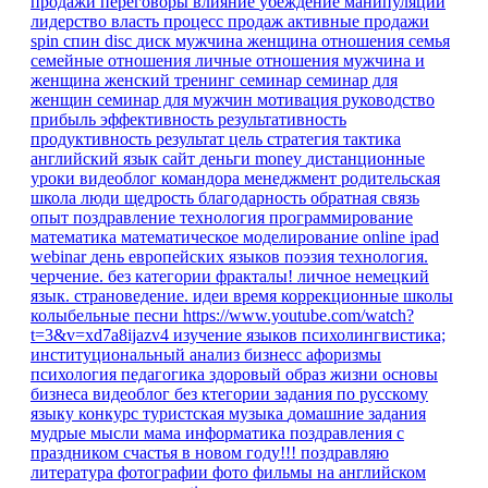
продажи
переговоры
влияние
убеждение
манипуляции
лидерство
власть
процесс продаж
активные продажи
spin
спин
disc
диск
мужчина
женщина
отношения
семья
семейные отношения
личные отношения
мужчина и
женщина
женский тренинг
семинар
семинар для
женщин
семинар для мужчин
мотивация
руководство
прибыль
эффективность
результативность
продуктивность
результат
цель
стратегия
тактика
английский язык
сайт
деньги
money
дистанционные
уроки
видеоблог командора
менеджмент
родительская
школа
люди
щедрость
благодарность
обратная связь
опыт
поздравление
технология
программирование
математика
математическое моделирование
online
ipad
webinar
день европейских языков
поэзия
технология.
черчение.
без категории
фракталы!
личное
немецкий
язык. страноведение.
идеи время
коррекционные школы
колыбельные песни
https://www.youtube.com/watch?
t=3&v=xd7a8ijazv4
изучение языков
психолингвистика;
институциональный анализ
бизнесс
афоризмы
психология
педагогика
здоровый образ жизни
основы
бизнеса
видеоблог
без ктегории
задания по русскому
языку
конкурс
туристская музыка
домашние задания
мудрые мысли
мама
информатика
поздравления
с
праздником
счастья в новом году!!!
поздравляю
литература
фотографии
фото
фильмы на английском