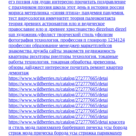
егэ
поэзия для души
интересно прочитать
поздравление
с праздником
прэзия
школа
этот день в истории россии
мориса метерлинка «синяя птица»
пандемия
пандемия.
тест
вирусология
иммунитет
теория палеоконтакта
теория древних астронавтов
нло и ведическое
православие
нло и древнее христианство
diezelsun
diezel
sun
художник-уфолист
творческий стиль уфолизм
фотография
технология.
профессия
п
глоиролр
1234124
профессии
образование
менеджер маркетплейсов
знакомства
дружба
сайты знакомств
недвижимость
квартиры
риэлторы
риелторы
технология. токарные
работы
технология. токарная обработка древесины.
обзоры
дайджест
интересное
почитать
ремонт квартир
демонтаж
https://www.wildberries.ru/catalog/272777665/detai
https://www.wildberries.ru/catalog/272777665/detai
https://www.wildberries.ru/catalog/272777665/detai
https://www.wildberries.ru/catalog/272777665/detai
https://www.wildberries.ru/catalog/272777665/detai
https://www.wildberries.ru/catalog/272777665/detai
https://www.wildberries.ru/catalog/272777665/detai
https://www.wildberries.ru/catalog/272777665/detai
https://www.wildberries.ru/catalog/272777665/detai
красота
и стиль
мода парихмахер барбершоп рическа усы борода
стриж
мода
прическа
борода
усы
стрижка
парикмахер