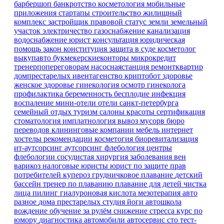
барбершоп
банкротство
косметология
мобильные
приложения
стартапы
строительство
жилищный
комплекс
застройщик
правовой статус земли
земельный
участок
электричество
газоснабжение
канализация
водоснабжение
юрист
консультация
юридическая
помощь
закон
конституция
защита в суде
косметолог
выкупавто
букмекерскиеконторы
микрокредит
тренерпопереговорам
насоснаястанция
ремонтквартир
домпрестарелых
ивентагенство
криптобот
здоровье
женское здоровье
гинекология
осмотр гинеколога
профилактика
беременность
бесплодие
инфекция
воспаление
мини-отели
отели санкт-петербурга
семейный отдых
туризм
салоны красоты
сертификация
стоматология имплатнология
вывоз мусорв
бюро
переводов
клининговые компании
мебель
интернет
хостелы
рекомендации
косметогия
биоревитализация
ит-аутсорсинг
аутсорсинг
флебология
центры
флебологии
сосудистая хирургия
заболевания вен
варикоз
налоговые юристы
юрист по защите прав
потребителей
купероз
грудничковое плавание
детский
бассейн
тренер по плаванию
плавание для детей
чистка
лица
пилинг
гиалуроновая кислота
мезотерапия
авто
разное
дома престарелых
студия йоги
автошкола
вождение
обучение
за рулём
снижение стресса
курс по
юмору
диагностика
автомобили
автосервис
сто
тест-