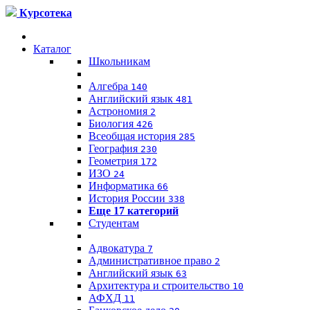
Курсотека
Каталог
Школьникам
Алгебра
140
Английский язык
481
Астрономия
2
Биология
426
Всеобщая история
285
География
230
Геометрия
172
ИЗО
24
Информатика
66
История России
338
Еще 17 категорий
Студентам
Адвокатура
7
Административное право
2
Английский язык
63
Архитектура и строительство
10
АФХД
11