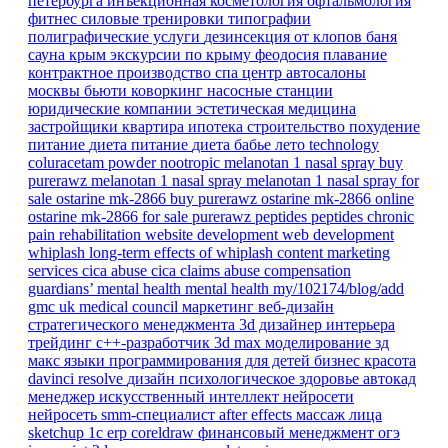
петербурга
инъекционная косметология
офтальмология
фитнес
силовые тренировки
типографии
полиграфические услуги
дезинсекция от клопов
баня
сауна
крым
экскурсии по крыму
феодосия
плавание
контрактное производство
спа центр
автосалоны
москвы
бьюти коворкинг
насосные станции
юридические компании
эстетическая медицина
застройщики
квартира
ипотека
строительство
похудение
питание
диета
питание
диета
бабье лето
technology
coluracetam powder
nootropic
melanotan 1 nasal spray
buy
purerawz melanotan 1 nasal spray
melanotan 1 nasal spray for
sale
ostarine mk-2866
buy purerawz ostarine mk-2866 online
ostarine mk-2866 for sale
purerawz peptides
peptides
chronic
pain
rehabilitation
website development
web development
whiplash
long-term effects of whiplash
content marketing
services
cica abuse
cica claims
abuse compensation
guardians’ mental health
mental health
my/102174/blog/add
gmc
uk
medical council
маркетинг
веб-дизайн
стратегического менеджмента
3d дизайнер интерьера
трейдинг
c++-разработчик
3d max
моделирование
зд
макс
языки программирования для детей
бизнес
красота
davinci resolve
дизайн
психологическое здоровье
автокад
менеджер
искусственный интеллект
нейросети
нейросеть
smm-специалист
after effects
массаж лица
sketchup
1с erp
coreldraw
финансовый менеджмент
огэ