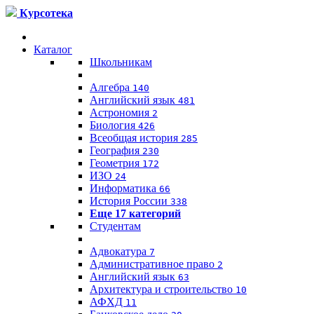
Курсотека
Каталог
Школьникам
Алгебра
140
Английский язык
481
Астрономия
2
Биология
426
Всеобщая история
285
География
230
Геометрия
172
ИЗО
24
Информатика
66
История России
338
Еще 17 категорий
Студентам
Адвокатура
7
Административное право
2
Английский язык
63
Архитектура и строительство
10
АФХД
11