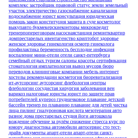
комплекс
застройщик
правовой статус земли
земельный
участок
электричество
газоснабжение
канализация
водоснабжение
юрист
консультация
юридическая
помощь
закон
конституция
защита в суде
косметолог
выкупавто
букмекерскиеконторы
микрокредит
тренерпопереговорам
насоснаястанция
ремонтквартир
домпрестарелых
ивентагенство
криптобот
здоровье
женское здоровье
гинекология
осмотр гинеколога
профилактика
беременность
бесплодие
инфекция
воспаление
мини-отели
отели санкт-петербурга
семейный отдых
туризм
салоны красоты
сертификация
стоматология имплатнология
вывоз мусорв
бюро
переводов
клининговые компании
мебель
интернет
хостелы
рекомендации
косметогия
биоревитализация
ит-аутсорсинг
аутсорсинг
флебология
центры
флебологии
сосудистая хирургия
заболевания вен
варикоз
налоговые юристы
юрист по защите прав
потребителей
купероз
грудничковое плавание
детский
бассейн
тренер по плаванию
плавание для детей
чистка
лица
пилинг
гиалуроновая кислота
мезотерапия
авто
разное
дома престарелых
студия йоги
автошкола
вождение
обучение
за рулём
снижение стресса
курс по
юмору
диагностика
автомобили
автосервис
сто
тест-
драйв
документы
апарт-отели
апарт-отели санкт-