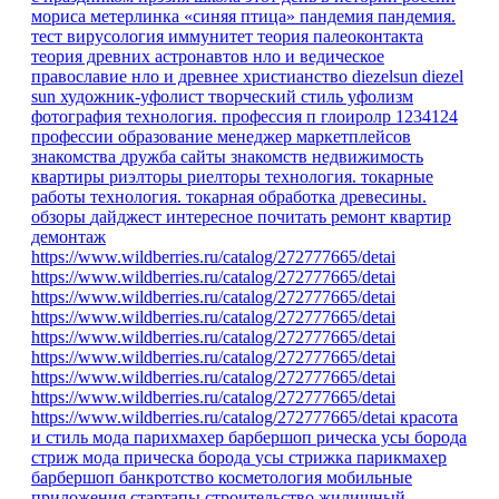
мориса метерлинка «синяя птица»
пандемия
пандемия.
тест
вирусология
иммунитет
теория палеоконтакта
теория древних астронавтов
нло и ведическое
православие
нло и древнее христианство
diezelsun
diezel
sun
художник-уфолист
творческий стиль уфолизм
фотография
технология.
профессия
п
глоиролр
1234124
профессии
образование
менеджер маркетплейсов
знакомства
дружба
сайты знакомств
недвижимость
квартиры
риэлторы
риелторы
технология. токарные
работы
технология. токарная обработка древесины.
обзоры
дайджест
интересное
почитать
ремонт квартир
демонтаж
https://www.wildberries.ru/catalog/272777665/detai
https://www.wildberries.ru/catalog/272777665/detai
https://www.wildberries.ru/catalog/272777665/detai
https://www.wildberries.ru/catalog/272777665/detai
https://www.wildberries.ru/catalog/272777665/detai
https://www.wildberries.ru/catalog/272777665/detai
https://www.wildberries.ru/catalog/272777665/detai
https://www.wildberries.ru/catalog/272777665/detai
https://www.wildberries.ru/catalog/272777665/detai
красота
и стиль
мода парихмахер барбершоп рическа усы борода
стриж
мода
прическа
борода
усы
стрижка
парикмахер
барбершоп
банкротство
косметология
мобильные
приложения
стартапы
строительство
жилищный