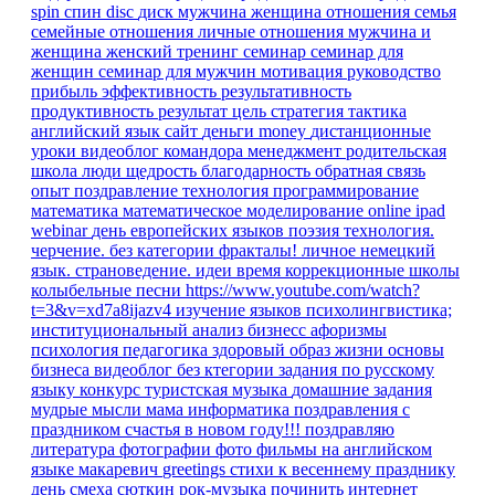
spin
спин
disc
диск
мужчина
женщина
отношения
семья
семейные отношения
личные отношения
мужчина и
женщина
женский тренинг
семинар
семинар для
женщин
семинар для мужчин
мотивация
руководство
прибыль
эффективность
результативность
продуктивность
результат
цель
стратегия
тактика
английский язык
сайт
деньги
money
дистанционные
уроки
видеоблог командора
менеджмент
родительская
школа
люди
щедрость
благодарность
обратная связь
опыт
поздравление
технология
программирование
математика
математическое моделирование
online
ipad
webinar
день европейских языков
поэзия
технология.
черчение.
без категории
фракталы!
личное
немецкий
язык. страноведение.
идеи время
коррекционные школы
колыбельные песни
https://www.youtube.com/watch?
t=3&v=xd7a8ijazv4
изучение языков
психолингвистика;
институциональный анализ
бизнесс
афоризмы
психология
педагогика
здоровый образ жизни
основы
бизнеса
видеоблог
без ктегории
задания по русскому
языку
конкурс
туристская музыка
домашние задания
мудрые мысли
мама
информатика
поздравления
с
праздником
счастья в новом году!!!
поздравляю
литература
фотографии
фото
фильмы на английском
языке
макаревич
greetings
стихи к весеннему празднику
день смеха
сюткин
рок-музыка
починить интернет