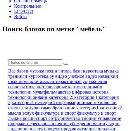
Онлайн помощь
Контрольные
ЕГЭ/ОГЭ
Войти
Поиск блогов по метке "мебель"
Все блоги
музыка песни гитара баян
курсотека
музыка
тренинги
курсотека.ру
видео
учебное видео
немецкий
язык
немецкий язык
интерактивные упражнения
сервисы интернет
словарные карточки
онлайн
технологии
мультфильм
аватар
цифровая история
технологии онлайн
категория 2; категория 1
категория
2;категория1
немецкий
информационные технологии
стихи для души
самообразование
категория1 категория2
мысли вслух
физкультура и спорт
физкультур и спорт
лыжня росии
спорт
сотрудничество
эмоции
управление
продажи
переговоры
влияние
убеждение
манипуляции
лидерство
власть
процесс продаж
активные продажи