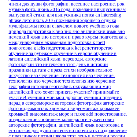
чтихи для души
фотографии. весеннее настроение.
рок
музыка
фото. июнь 2016 года.
пожелания выпускникам
выпускной
стихи для выпускника
попса
an interesting
phrase
лето июль 2016
пожелания хорошего отдыха
мультфильмы песни
с началом нового учебного года
природа
подготовка к зно
зно
зно английский язык
зно
немецкий язык
зно история и право
курсы
подготовка к
международным экзаменам
подготовка к toefl
подготовка к ielts
подготовка к ket
репетиторство
обучение за рубежом
обучение в европе
обучение в
латвии
английский язык. переводы.
авторские
фотографии
это интересно
этот день в истории
праздники
цитата
с празд
стихи
изобразительное
искусство
изо
черчение.
технология изо черчение.
технология изо черчение
технология изо черчение
география
история
география.
окружающий мир
английский
кто хочет принять участие?
принимайте
участие!
ученики мои
мои дорогие ученики
праздник
парад в североморске
авторская фотография
авторские
фото
видеомонтаж
хромакей
видеомонтаж хромакей
хромакей видеомонтаж море и пляж
add
повествование.
поздравление с юбилеем
колледж
оге
нужен совет
авторские фотографии.
английский язык подготовка к
егэ
поэзия для души
интересно прочитать
поздравление
с праздником
прэзия
школа
этот день в истории россии