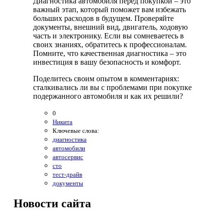
Диагностика автомобиля перед покупкой – это
важный этап, который поможет вам избежать
больших расходов в будущем. Проверяйте
документы, внешний вид, двигатель, ходовую
часть и электронику. Если вы сомневаетесь в
своих знаниях, обратитесь к профессионалам.
Помните, что качественная диагностика – это
инвестиция в вашу безопасность и комфорт.
Поделитесь своим опытом в комментариях:
сталкивались ли вы с проблемами при покупке
подержанного автомобиля и как их решили?
0
Никита
Ключевые слова:
диагностика
автомобили
автосервис
сто
тест-драйв
документы
Новости
сайта