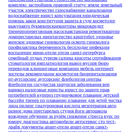
комплекс
застройщик
правовой статус земли
земельный
участок
электричество
газоснабжение
канализация
водоснабжение
юрист
консультация
юридическая
помощь
закон
конституция
защита в суде
косметолог
выкупавто
букмекерскиеконторы
микрокредит
тренерпопереговорам
насоснаястанция
ремонтквартир
домпрестарелых
ивентагенство
криптобот
здоровье
женское здоровье
гинекология
осмотр гинеколога
профилактика
беременность
бесплодие
инфекция
воспаление
мини-отели
отели санкт-петербурга
семейный отдых
туризм
салоны красоты
сертификация
стоматология имплатнология
вывоз мусорв
бюро
переводов
клининговые компании
мебель
интернет
хостелы
рекомендации
косметогия
биоревитализация
ит-аутсорсинг
аутсорсинг
флебология
центры
флебологии
сосудистая хирургия
заболевания вен
варикоз
налоговые юристы
юрист по защите прав
потребителей
купероз
грудничковое плавание
детский
бассейн
тренер по плаванию
плавание для детей
чистка
лица
пилинг
гиалуроновая кислота
мезотерапия
авто
разное
дома престарелых
студия йоги
автошкола
вождение
обучение
за рулём
снижение стресса
курс по
юмору
диагностика
автомобили
автосервис
сто
тест-
драйв
документы
апарт-отели
апарт-отели санкт-