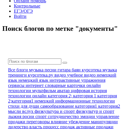
Онлайн помощь
Контрольные
ЕГЭ/ОГЭ
Войти
Поиск блогов по метке "документы"
Все блоги
музыка песни гитара баян
курсотека
музыка
тренинги
курсотека.ру
видео
учебное видео
немецкий
язык
немецкий язык
интерактивные упражнения
сервисы интернет
словарные карточки
онлайн
технологии
мультфильм
аватар
цифровая история
технологии онлайн
категория 2; категория 1
категория
2;категория1
немецкий
информационные технологии
стихи для души
самообразование
категория1 категория2
мысли вслух
физкультура и спорт
физкультур и спорт
лыжня росии
спорт
сотрудничество
эмоции
управление
продажи
переговоры
влияние
убеждение
манипуляции
лидерство
власть
процесс продаж
активные продажи