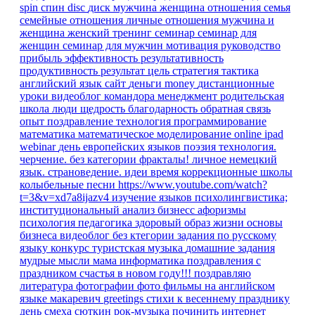
spin
спин
disc
диск
мужчина
женщина
отношения
семья
семейные отношения
личные отношения
мужчина и
женщина
женский тренинг
семинар
семинар для
женщин
семинар для мужчин
мотивация
руководство
прибыль
эффективность
результативность
продуктивность
результат
цель
стратегия
тактика
английский язык
сайт
деньги
money
дистанционные
уроки
видеоблог командора
менеджмент
родительская
школа
люди
щедрость
благодарность
обратная связь
опыт
поздравление
технология
программирование
математика
математическое моделирование
online
ipad
webinar
день европейских языков
поэзия
технология.
черчение.
без категории
фракталы!
личное
немецкий
язык. страноведение.
идеи время
коррекционные школы
колыбельные песни
https://www.youtube.com/watch?
t=3&v=xd7a8ijazv4
изучение языков
психолингвистика;
институциональный анализ
бизнесс
афоризмы
психология
педагогика
здоровый образ жизни
основы
бизнеса
видеоблог
без ктегории
задания по русскому
языку
конкурс
туристская музыка
домашние задания
мудрые мысли
мама
информатика
поздравления
с
праздником
счастья в новом году!!!
поздравляю
литература
фотографии
фото
фильмы на английском
языке
макаревич
greetings
стихи к весеннему празднику
день смеха
сюткин
рок-музыка
починить интернет