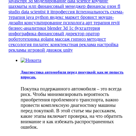
javascript
3d моделирование
data science
коучинг
шахматы
нлп
финансовый менеджер
финансы
озон
fl
studio
data scientist
it
itпрофессия
itспециальность
схема-
терапия
java
python
яндекс маркет
бровист
моушн-
дизайн
консультирование психолога
арт терапия
revit
бизнес-аналитики
blender 3d
1с бухгалтерия
инфографика
финансовый директор
оратор
робототехника
golang
массаж
гипноз
методист
сексология
пилатес
конктекстная реклама
настройка
рекламы
игровой движок
unity
Диагностика автомобиля перед покупкой: как не попасть
впросак.
Покупка подержанного автомобиля – это всегда
риск. Чтобы минимизировать вероятность
приобретения проблемного транспорта, важно
провести комплексную диагностику машины
перед покупкой. В этой статье мы расскажем,
какие этапы включает проверка, на что обратить
внимание и как избежать распространенных
ошибок.