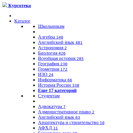
Курсотека
Каталог
Школьникам
Алгебра
140
Английский язык
481
Астрономия
2
Биология
426
Всеобщая история
285
География
230
Геометрия
172
ИЗО
24
Информатика
66
История России
338
Еще 17 категорий
Студентам
Адвокатура
7
Административное право
2
Английский язык
63
Архитектура и строительство
10
АФХД
11