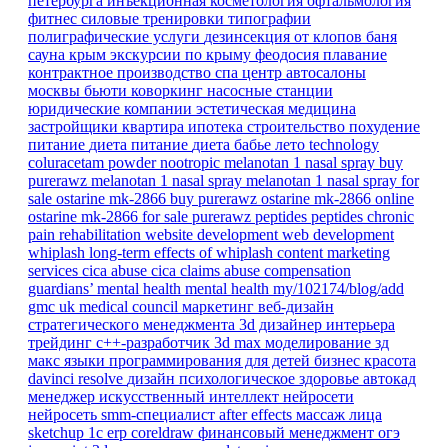
петербурга
инъекционная косметология
офтальмология
фитнес
силовые тренировки
типографии
полиграфические услуги
дезинсекция от клопов
баня
сауна
крым
экскурсии по крыму
феодосия
плавание
контрактное производство
спа центр
автосалоны
москвы
бьюти коворкинг
насосные станции
юридические компании
эстетическая медицина
застройщики
квартира
ипотека
строительство
похудение
питание
диета
питание
диета
бабье лето
technology
coluracetam powder
nootropic
melanotan 1 nasal spray
buy
purerawz melanotan 1 nasal spray
melanotan 1 nasal spray for
sale
ostarine mk-2866
buy purerawz ostarine mk-2866 online
ostarine mk-2866 for sale
purerawz peptides
peptides
chronic
pain
rehabilitation
website development
web development
whiplash
long-term effects of whiplash
content marketing
services
cica abuse
cica claims
abuse compensation
guardians’ mental health
mental health
my/102174/blog/add
gmc
uk
medical council
маркетинг
веб-дизайн
стратегического менеджмента
3d дизайнер интерьера
трейдинг
c++-разработчик
3d max
моделирование
зд
макс
языки программирования для детей
бизнес
красота
davinci resolve
дизайн
психологическое здоровье
автокад
менеджер
искусственный интеллект
нейросети
нейросеть
smm-специалист
after effects
массаж лица
sketchup
1с erp
coreldraw
финансовый менеджмент
огэ