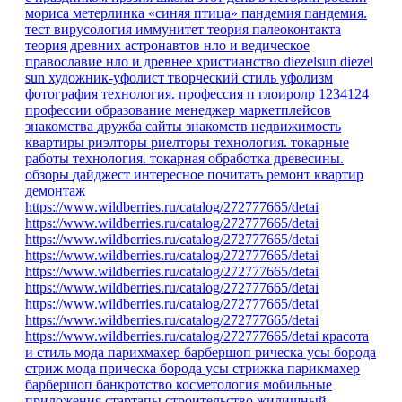
мориса метерлинка «синяя птица»
пандемия
пандемия.
тест
вирусология
иммунитет
теория палеоконтакта
теория древних астронавтов
нло и ведическое
православие
нло и древнее христианство
diezelsun
diezel
sun
художник-уфолист
творческий стиль уфолизм
фотография
технология.
профессия
п
глоиролр
1234124
профессии
образование
менеджер маркетплейсов
знакомства
дружба
сайты знакомств
недвижимость
квартиры
риэлторы
риелторы
технология. токарные
работы
технология. токарная обработка древесины.
обзоры
дайджест
интересное
почитать
ремонт квартир
демонтаж
https://www.wildberries.ru/catalog/272777665/detai
https://www.wildberries.ru/catalog/272777665/detai
https://www.wildberries.ru/catalog/272777665/detai
https://www.wildberries.ru/catalog/272777665/detai
https://www.wildberries.ru/catalog/272777665/detai
https://www.wildberries.ru/catalog/272777665/detai
https://www.wildberries.ru/catalog/272777665/detai
https://www.wildberries.ru/catalog/272777665/detai
https://www.wildberries.ru/catalog/272777665/detai
красота
и стиль
мода парихмахер барбершоп рическа усы борода
стриж
мода
прическа
борода
усы
стрижка
парикмахер
барбершоп
банкротство
косметология
мобильные
приложения
стартапы
строительство
жилищный