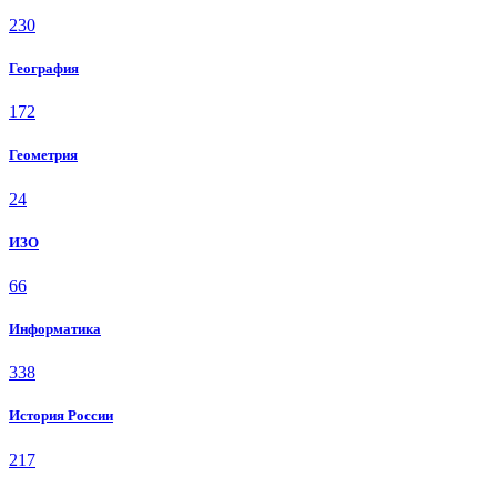
230
География
172
Геометрия
24
ИЗО
66
Информатика
338
История России
217