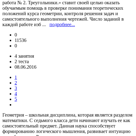
работа № 2. Треугольники.» ставит своей целью оказать
обучаемым помощь в проверке понимания теоретических
положений курса геометрии, контроля решения задач и
самостоятельного выполнения чертежей. Число заданий в
каждой работе изб ...
подробнее...
0
11536
0
4 занятия
2 теста
08.06.2016
1
2
3
4
5
Геометрия – школьная дисциплина, которая является разделом
математики. C седьмого класса дети начинают изучать ее как
самостоятельный предмет.
Данная наука способствует
формированию логического мышления, развивает интуицию