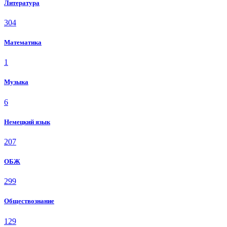
Литература
304
Математика
1
Музыка
6
Немецкий язык
207
ОБЖ
299
Обществознание
129