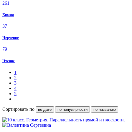
261
Химия
37
Черчение
79
Чтение
1
2
3
4
5
Сортировать по
по дате
по популярности
по названию