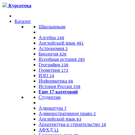
Курсотека
Каталог
Школьникам
Алгебра
140
Английский язык
481
Астрономия
2
Биология
426
Всеобщая история
285
География
230
Геометрия
172
ИЗО
24
Информатика
66
История России
338
Еще 17 категорий
Студентам
Адвокатура
7
Административное право
2
Английский язык
63
Архитектура и строительство
10
АФХД
11