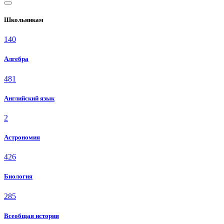
Школьникам
140
Алгебра
481
Английский язык
2
Астрономия
426
Биология
285
Всеобщая история