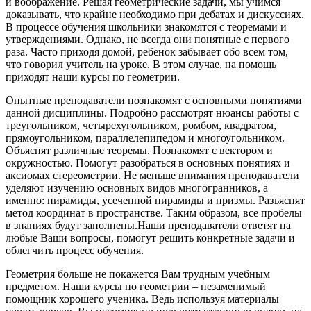
и воображение. Решая геометрические задачи, мы учимся
доказывать, что крайне необходимо при дебатах и дискуссиях.
В процессе обучения школьники знакомятся с теоремами и
утверждениями. Однако, не всегда они понятные с первого
раза. Часто приходя домой, ребенок забывает обо всем том,
что говорил учитель на уроке. В этом случае, на помощь
приходят наши курсы по геометрии.
Опытные преподаватели познакомят с основными понятиями
данной дисциплины. Подробно рассмотрят нюансы работы с
треугольником, четырехугольником, ромбом, квадратом,
прямоугольником, параллелепипедом и многоугольником.
Объяснят различные теоремы. Познакомят с вектором и
окружностью. Помогут разобраться в основных понятиях и
аксиомах стереометрии. Не меньше внимания преподаватели
уделяют изучению основных видов многогранников, а
именно: пирамиды, усеченной пирамиды и призмы. Разъяснят
метод координат в пространстве. Таким образом, все пробелы
в знаниях будут заполнены.Наши преподаватели ответят на
любые Ваши вопросы, помогут решить конкретные задачи и
облегчить процесс обучения.
Геометрия больше не покажется Вам трудным учебным
предметом. Наши курсы по геометрии – незаменимый
помощник хорошего ученика. Ведь используя материалы