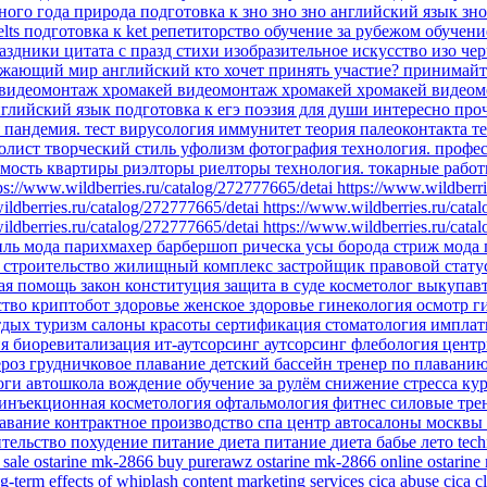
бного года
природа
подготовка к зно
зно
зно английский язык
зн
elts
подготовка к ket
репетиторство
обучение за рубежом
обучени
аздники
цитата
с празд
стихи
изобразительное искусство
изо
чер
ужающий мир
английский
кто хочет принять участие?
принимайт
видеомонтаж
хромакей
видеомонтаж хромакей
хромакей видеом
глийский язык подготовка к егэ
поэзия для души
интересно про
я
пандемия.
тест
вирусология
иммунитет
теория палеоконтакта
т
олист
творческий стиль уфолизм
фотография
технология.
профе
мость
квартиры
риэлторы
риелторы
технология. токарные рабо
ps://www.wildberries.ru/catalog/272777665/detai
https://www.wildberri
ildberries.ru/catalog/272777665/detai
https://www.wildberries.ru/cata
ildberries.ru/catalog/272777665/detai
https://www.wildberries.ru/cata
иль
мода парихмахер барбершоп рическа усы борода стриж
мода
ы
строительство
жилищный комплекс
застройщик
правовой стату
ая помощь
закон
конституция
защита в суде
косметолог
выкупав
ство
криптобот
здоровье
женское здоровье
гинекология
осмотр г
тдых
туризм
салоны красоты
сертификация
стоматология импла
ия
биоревитализация
ит-аутсорсинг
аутсорсинг
флебология
цент
ероз
грудничковое плавание
детский бассейн
тренер по плавани
йоги
автошкола
вождение
обучение
за рулём
снижение стресса
ку
инъекционная косметология
офтальмология
фитнес
силовые тр
авание
контрактное производство
спа центр
автосалоны москвы
ительство
похудение
питание
диета
питание
диета
бабье лето
tec
 sale
ostarine mk-2866
buy purerawz ostarine mk-2866 online
ostarine
g-term effects of whiplash
content marketing services
cica abuse
cica c