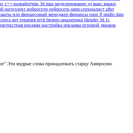
нг
c++-разработчик
3d max
моделирование
зд макс
языки
ый интеллект
нейросети
нейросеть
smm-специалист
after
хматы
нлп
финансовый менеджер
финансы
озон
fl studio
data
холога
арт терапия
revit
бизнес-аналитики
blender 3d
1с
онктекстная реклама
настройка рекламы
игровой движок
ение" Эти мудрые слова принадлежать старцу Амвросию