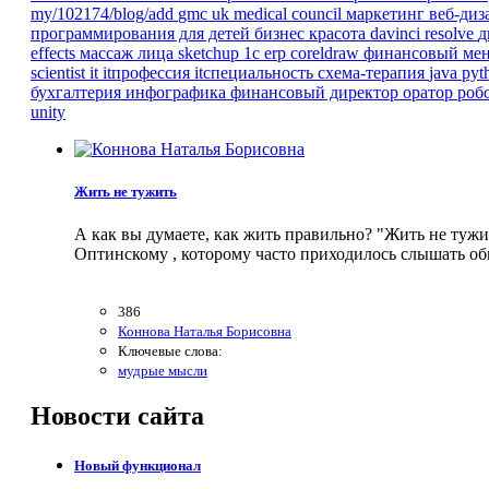
my/102174/blog/add
gmc
uk
medical council
маркетинг
веб-ди
программирования для детей
бизнес
красота
davinci resolve
д
effects
массаж лица
sketchup
1с erp
coreldraw
финансовый ме
scientist
it
itпрофессия
itспециальность
схема-терапия
java
pyt
бухгалтерия
инфографика
финансовый директор
оратор
роб
unity
Жить не тужить
А как вы думаете, как жить правильно? "Жить не туж
Оптинскому , которому часто приходилось слышать об
386
Коннова Наталья Борисовна
Ключевые слова:
мудрые мысли
Новости
сайта
Новый функционал