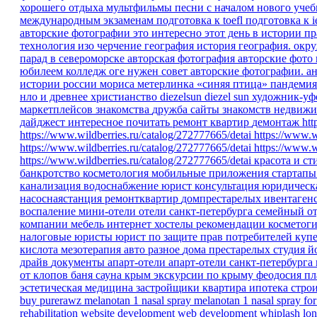
хорошего отдыха
мультфильмы песни
с началом нового уче
международным экзаменам
подготовка к toefl
подготовка к i
авторские фотографии
это интересно
этот день в истории
пр
технология изо черчение
география
история
география.
окр
парад в североморске
авторская фотография
авторские фото
юбилеем
колледж
оге
нужен совет
авторские фотографии.
ан
истории россии
мориса метерлинка «синяя птица»
пандеми
нло и древнее христианство
diezelsun
diezel sun
художник-уф
маркетплейсов
знакомства
дружба
сайты знакомств
недвижи
дайджест
интересное
почитать
ремонт квартир
демонтаж
htt
https://www.wildberries.ru/catalog/272777665/detai
https://www.w
https://www.wildberries.ru/catalog/272777665/detai
https://www.w
https://www.wildberries.ru/catalog/272777665/detai
красота и ст
банкротство
косметология
мобильные приложения
стартап
канализация
водоснабжение
юрист
консультация
юридическ
насоснаястанция
ремонтквартир
домпрестарелых
ивентаген
воспаление
мини-отели
отели санкт-петербурга
семейный о
компании
мебель
интернет
хостелы
рекомендации
косметог
налоговые юристы
юрист по защите прав потребителей
куп
кислота
мезотерапия
авто
разное
дома престарелых
студия 
драйв
документы
апарт-отели
апарт-отели санкт-петербурга
от клопов
баня
сауна
крым
экскурсии по крыму
феодосия
пл
эстетическая медицина
застройщики
квартира
ипотека
стро
buy purerawz melanotan 1 nasal spray
melanotan 1 nasal spray for
rehabilitation
website development
web development
whiplash
lon