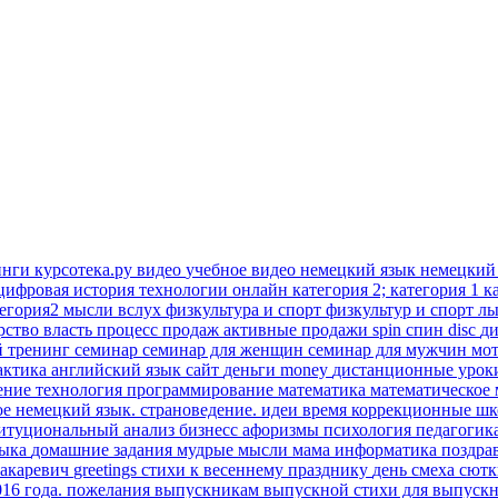
инги
курсотека.ру
видео
учебное видео
немецкий язык
немецкий
цифровая история
технологии онлайн
категория 2; категория 1
к
тегория2
мысли вслух
физкультура и спорт
физкультур и спорт
лы
рство
власть
процесс продаж
активные продажи
spin
спин
disc
д
й тренинг
семинар
семинар для женщин
семинар для мужчин
мо
актика
английский язык
сайт
деньги
money
дистанционные уро
ение
технология
программирование
математика
математическое
ое
немецкий язык. страноведение.
идеи время
коррекционные ш
титуциональный анализ
бизнесс
афоризмы
психология
педагогик
зыка
домашние задания
мудрые мысли
мама
информатика
поздра
акаревич
greetings
стихи к весеннему празднику
день смеха
сют
016 года.
пожелания выпускникам
выпускной
стихи для выпуск