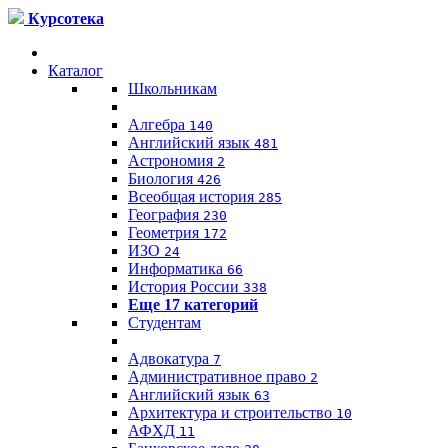
Курсотека
Каталог
Школьникам
Алгебра
140
Английский язык
481
Астрономия
2
Биология
426
Всеобщая история
285
География
230
Геометрия
172
ИЗО
24
Информатика
66
История России
338
Еще 17 категорий
Студентам
Адвокатура
7
Административное право
2
Английский язык
63
Архитектура и строительство
10
АФХД
11