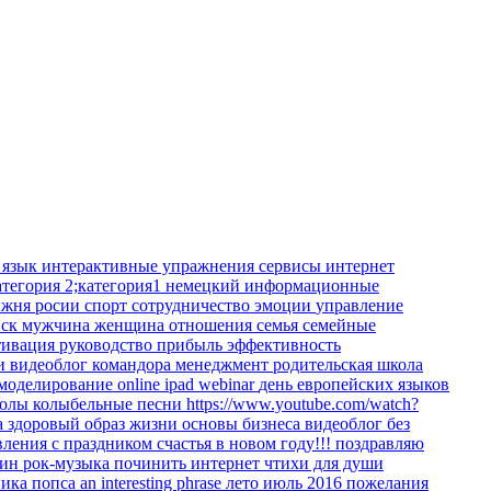
 язык
интерактивные упражнения
сервисы интернет
атегория 2;категория1
немецкий
информационные
жня росии
спорт
сотрудничество
эмоции
управление
иск
мужчина
женщина
отношения
семья
семейные
тивация
руководство
прибыль
эффективность
ки
видеоблог командора
менеджмент
родительская школа
 моделирование
online
ipad
webinar
день европейских языков
колы
колыбельные песни
https://www.youtube.com/watch?
а
здоровый образ жизни
основы бизнеса
видеоблог
без
вления
с праздником
счастья в новом году!!!
поздравляю
кин
рок-музыка
починить интернет
чтихи для души
ника
попса
an interesting phrase
лето июль 2016
пожелания