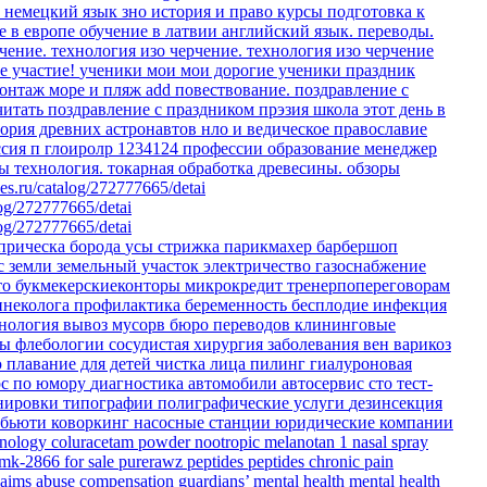
о немецкий язык
зно история и право
курсы
подготовка к
е в европе
обучение в латвии
английский язык. переводы.
чение.
технология изо черчение.
технология изо черчение
е участие!
ученики мои
мои дорогие ученики
праздник
онтаж море и пляж
add
повествование.
поздравление с
читать
поздравление с праздником
прэзия
школа
этот день в
еория древних астронавтов
нло и ведическое православие
ссия
п
глоиролр
1234124
профессии
образование
менеджер
ты
технология. токарная обработка древесины.
обзоры
es.ru/catalog/272777665/detai
log/272777665/detai
log/272777665/detai
прическа
борода
усы
стрижка
парикмахер
барбершоп
с земли
земельный участок
электричество
газоснабжение
то
букмекерскиеконторы
микрокредит
тренерпопереговорам
инеколога
профилактика
беременность
бесплодие
инфекция
тнология
вывоз мусорв
бюро переводов
клининговые
ры флебологии
сосудистая хирургия
заболевания вен
варикоз
ю
плавание для детей
чистка лица
пилинг
гиалуроновая
рс по юмору
диагностика
автомобили
автосервис
сто
тест-
енировки
типографии
полиграфические услуги
дезинсекция
бьюти коворкинг
насосные станции
юридические компании
hnology
coluracetam powder
nootropic
melanotan 1 nasal spray
 mk-2866 for sale
purerawz peptides
peptides
chronic pain
laims
abuse compensation
guardians’ mental health
mental health