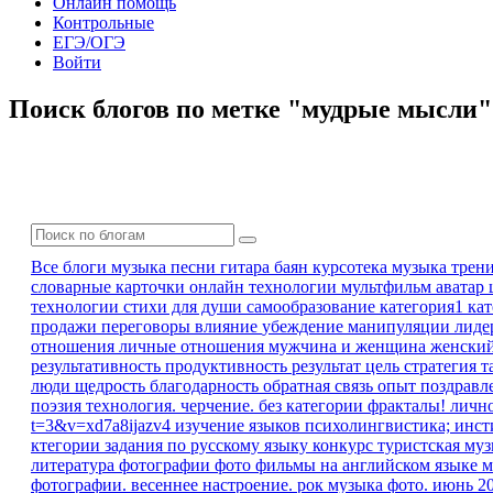
Онлайн помощь
Контрольные
ЕГЭ/ОГЭ
Войти
Поиск блогов по метке "мудрые мысли"
Все блоги
музыка песни гитара баян
курсотека
музыка
трен
словарные карточки
онлайн технологии
мультфильм
аватар
технологии
стихи для души
самообразование
категория1 ка
продажи
переговоры
влияние
убеждение
манипуляции
лиде
отношения
личные отношения
мужчина и женщина
женски
результативность
продуктивность
результат
цель
стратегия
т
люди
щедрость
благодарность
обратная связь
опыт
поздравл
поэзия
технология. черчение.
без категории
фракталы!
личн
t=3&v=xd7a8ijazv4
изучение языков
психолингвистика; инс
ктегории
задания по русскому языку
конкурс
туристская му
литература
фотографии
фото
фильмы на английском языке
м
фотографии. весеннее настроение.
рок музыка
фото. июнь 2