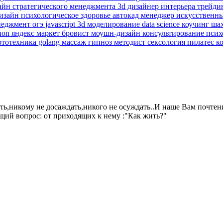
зайн
стратегического менеджмента
3d дизайнер интерьера
трейди
изайн
психологическое здоровье
автокад
менеджер
искусственн
неджмент
огэ
javascript
3d моделирование
data science
коучинг
ша
hon
яндекс маркет
бровист
моушн-дизайн
консультирование пси
ототехника
golang
массаж
гипноз
методист
сексология
пилатес
к
ить,никому не досаждать,никого не осуждать..И наше Вам почт
щий вопрос: от приходящих к нему :"Как жить?"