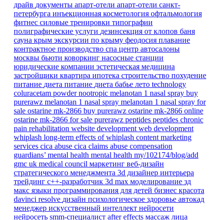
драйв
документы
апарт-отели
апарт-отели санкт-
петербурга
инъекционная косметология
офтальмология
фитнес
силовые тренировки
типографии
полиграфические услуги
дезинсекция от клопов
баня
сауна
крым
экскурсии по крыму
феодосия
плавание
контрактное производство
спа центр
автосалоны
москвы
бьюти коворкинг
насосные станции
юридические компании
эстетическая медицина
застройщики
квартира
ипотека
строительство
похудение
питание
диета
питание
диета
бабье лето
technology
coluracetam powder
nootropic
melanotan 1 nasal spray
buy
purerawz melanotan 1 nasal spray
melanotan 1 nasal spray for
sale
ostarine mk-2866
buy purerawz ostarine mk-2866 online
ostarine mk-2866 for sale
purerawz peptides
peptides
chronic
pain
rehabilitation
website development
web development
whiplash
long-term effects of whiplash
content marketing
services
cica abuse
cica claims
abuse compensation
guardians’ mental health
mental health
my/102174/blog/add
gmc
uk
medical council
маркетинг
веб-дизайн
стратегического менеджмента
3d дизайнер интерьера
трейдинг
c++-разработчик
3d max
моделирование
зд
макс
языки программирования для детей
бизнес
красота
davinci resolve
дизайн
психологическое здоровье
автокад
менеджер
искусственный интеллект
нейросети
нейросеть
smm-специалист
after effects
массаж лица