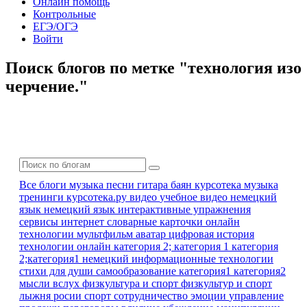
Онлайн помощь
Контрольные
ЕГЭ/ОГЭ
Войти
Поиск блогов по метке "технология изо
черчение."
Все блоги
музыка песни гитара баян
курсотека
музыка
тренинги
курсотека.ру
видео
учебное видео
немецкий
язык
немецкий язык
интерактивные упражнения
сервисы интернет
словарные карточки
онлайн
технологии
мультфильм
аватар
цифровая история
технологии онлайн
категория 2; категория 1
категория
2;категория1
немецкий
информационные технологии
стихи для души
самообразование
категория1 категория2
мысли вслух
физкультура и спорт
физкультур и спорт
лыжня росии
спорт
сотрудничество
эмоции
управление