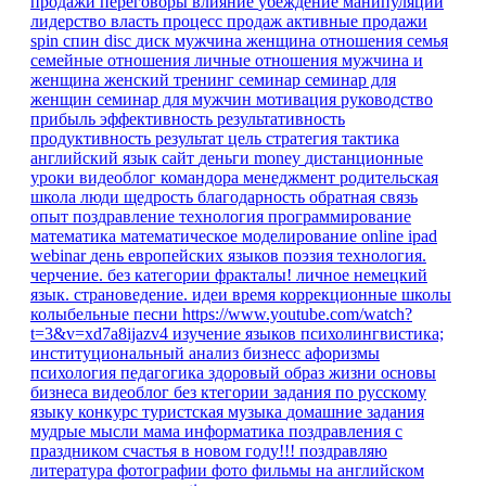
продажи
переговоры
влияние
убеждение
манипуляции
лидерство
власть
процесс продаж
активные продажи
spin
спин
disc
диск
мужчина
женщина
отношения
семья
семейные отношения
личные отношения
мужчина и
женщина
женский тренинг
семинар
семинар для
женщин
семинар для мужчин
мотивация
руководство
прибыль
эффективность
результативность
продуктивность
результат
цель
стратегия
тактика
английский язык
сайт
деньги
money
дистанционные
уроки
видеоблог командора
менеджмент
родительская
школа
люди
щедрость
благодарность
обратная связь
опыт
поздравление
технология
программирование
математика
математическое моделирование
online
ipad
webinar
день европейских языков
поэзия
технология.
черчение.
без категории
фракталы!
личное
немецкий
язык. страноведение.
идеи время
коррекционные школы
колыбельные песни
https://www.youtube.com/watch?
t=3&v=xd7a8ijazv4
изучение языков
психолингвистика;
институциональный анализ
бизнесс
афоризмы
психология
педагогика
здоровый образ жизни
основы
бизнеса
видеоблог
без ктегории
задания по русскому
языку
конкурс
туристская музыка
домашние задания
мудрые мысли
мама
информатика
поздравления
с
праздником
счастья в новом году!!!
поздравляю
литература
фотографии
фото
фильмы на английском