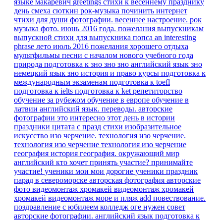
языке
макаревич
greetings
стихи к весеннему празднику
день смеха
сюткин
рок-музыка
починить интернет
чтихи для души
фотографии. весеннее настроение.
рок
музыка
фото. июнь 2016 года.
пожелания выпускникам
выпускной
стихи для выпускника
попса
an interesting
phrase
лето июль 2016
пожелания хорошего отдыха
мультфильмы песни
с началом нового учебного года
природа
подготовка к зно
зно
зно английский язык
зно
немецкий язык
зно история и право
курсы
подготовка к
международным экзаменам
подготовка к toefl
подготовка к ielts
подготовка к ket
репетиторство
обучение за рубежом
обучение в европе
обучение в
латвии
английский язык. переводы.
авторские
фотографии
это интересно
этот день в истории
праздники
цитата
с празд
стихи
изобразительное
искусство
изо
черчение.
технология изо черчение.
технология изо черчение
технология изо черчение
география
история
география.
окружающий мир
английский
кто хочет принять участие?
принимайте
участие!
ученики мои
мои дорогие ученики
праздник
парад в североморске
авторская фотография
авторские
фото
видеомонтаж
хромакей
видеомонтаж хромакей
хромакей видеомонтаж море и пляж
add
повествование.
поздравление с юбилеем
колледж
оге
нужен совет
авторские фотографии.
английский язык подготовка к