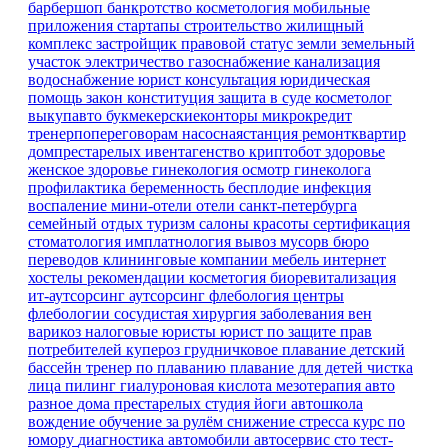
барбершоп
банкротство
косметология
мобильные
приложения
стартапы
строительство
жилищный
комплекс
застройщик
правовой статус земли
земельный
участок
электричество
газоснабжение
канализация
водоснабжение
юрист
консультация
юридическая
помощь
закон
конституция
защита в суде
косметолог
выкупавто
букмекерскиеконторы
микрокредит
тренерпопереговорам
насоснаястанция
ремонтквартир
домпрестарелых
ивентагенство
криптобот
здоровье
женское здоровье
гинекология
осмотр гинеколога
профилактика
беременность
бесплодие
инфекция
воспаление
мини-отели
отели санкт-петербурга
семейный отдых
туризм
салоны красоты
сертификация
стоматология имплатнология
вывоз мусорв
бюро
переводов
клининговые компании
мебель
интернет
хостелы
рекомендации
косметогия
биоревитализация
ит-аутсорсинг
аутсорсинг
флебология
центры
флебологии
сосудистая хирургия
заболевания вен
варикоз
налоговые юристы
юрист по защите прав
потребителей
купероз
грудничковое плавание
детский
бассейн
тренер по плаванию
плавание для детей
чистка
лица
пилинг
гиалуроновая кислота
мезотерапия
авто
разное
дома престарелых
студия йоги
автошкола
вождение
обучение
за рулём
снижение стресса
курс по
юмору
диагностика
автомобили
автосервис
сто
тест-