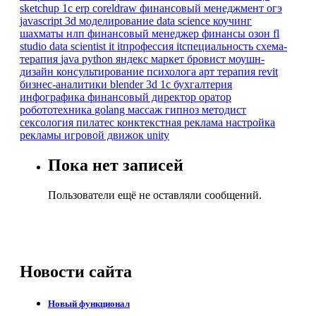
sketchup
1с erp
coreldraw
финансовый менеджмент
огэ
javascript
3d моделирование
data science
коучинг
шахматы
нлп
финансовый менеджер
финансы
озон
fl
studio
data scientist
it
itпрофессия
itспециальность
схема-
терапия
java
python
яндекс маркет
бровист
моушн-
дизайн
консультирование психолога
арт терапия
revit
бизнес-аналитики
blender 3d
1с бухгалтерия
инфографика
финансовый директор
оратор
робототехника
golang
массаж
гипноз
методист
сексология
пилатес
конктекстная реклама
настройка
рекламы
игровой движок
unity
Пока нет записей
Пользователи ещё не оставляли сообщений.
Новости
сайта
Новый функционал