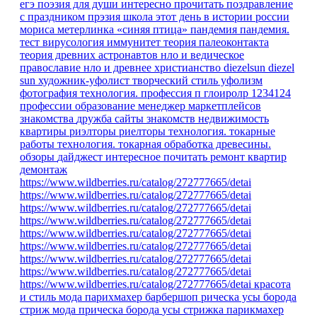
егэ
поэзия для души
интересно прочитать
поздравление
с праздником
прэзия
школа
этот день в истории россии
мориса метерлинка «синяя птица»
пандемия
пандемия.
тест
вирусология
иммунитет
теория палеоконтакта
теория древних астронавтов
нло и ведическое
православие
нло и древнее христианство
diezelsun
diezel
sun
художник-уфолист
творческий стиль уфолизм
фотография
технология.
профессия
п
глоиролр
1234124
профессии
образование
менеджер маркетплейсов
знакомства
дружба
сайты знакомств
недвижимость
квартиры
риэлторы
риелторы
технология. токарные
работы
технология. токарная обработка древесины.
обзоры
дайджест
интересное
почитать
ремонт квартир
демонтаж
https://www.wildberries.ru/catalog/272777665/detai
https://www.wildberries.ru/catalog/272777665/detai
https://www.wildberries.ru/catalog/272777665/detai
https://www.wildberries.ru/catalog/272777665/detai
https://www.wildberries.ru/catalog/272777665/detai
https://www.wildberries.ru/catalog/272777665/detai
https://www.wildberries.ru/catalog/272777665/detai
https://www.wildberries.ru/catalog/272777665/detai
https://www.wildberries.ru/catalog/272777665/detai
красота
и стиль
мода парихмахер барбершоп рическа усы борода
стриж
мода
прическа
борода
усы
стрижка
парикмахер