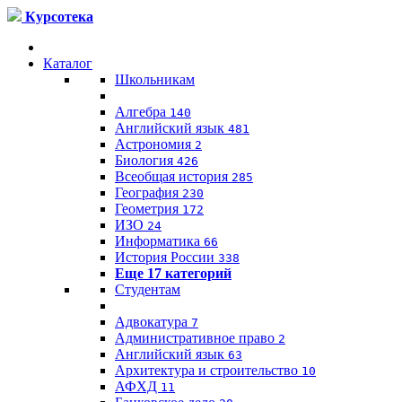
Курсотека
Каталог
Школьникам
Алгебра
140
Английский язык
481
Астрономия
2
Биология
426
Всеобщая история
285
География
230
Геометрия
172
ИЗО
24
Информатика
66
История России
338
Еще 17 категорий
Студентам
Адвокатура
7
Административное право
2
Английский язык
63
Архитектура и строительство
10
АФХД
11