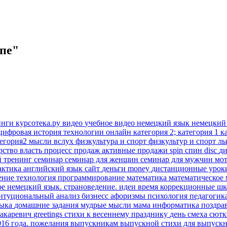
опе"
инги
курсотека.ру
видео
учебное видео
немецкий язык
немецкий
цифровая история
технологии онлайн
категория 2; категория 1
к
тегория2
мысли вслух
физкультура и спорт
физкультур и спорт
лы
рство
власть
процесс продаж
активные продажи
spin
спин
disc
д
й тренинг
семинар
семинар для женщин
семинар для мужчин
мо
актика
английский язык
сайт
деньги
money
дистанционные уро
ение
технология
программирование
математика
математическое
ое
немецкий язык. страноведение.
идеи время
коррекционные ш
титуциональный анализ
бизнесс
афоризмы
психология
педагогик
зыка
домашние задания
мудрые мысли
мама
информатика
поздра
акаревич
greetings
стихи к весеннему празднику
день смеха
сют
016 года.
пожелания выпускникам
выпускной
стихи для выпуск