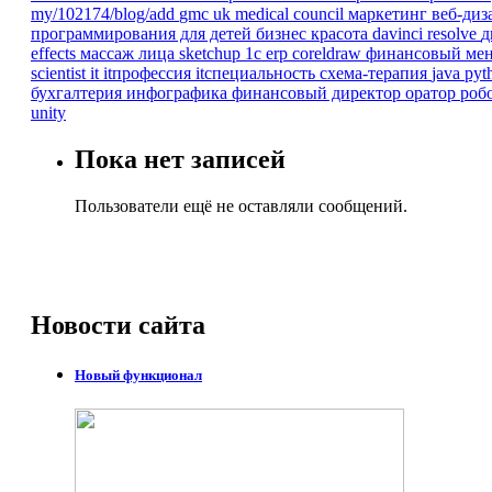
my/102174/blog/add
gmc
uk
medical council
маркетинг
веб-ди
программирования для детей
бизнес
красота
davinci resolve
д
effects
массаж лица
sketchup
1с erp
coreldraw
финансовый ме
scientist
it
itпрофессия
itспециальность
схема-терапия
java
pyt
бухгалтерия
инфографика
финансовый директор
оратор
роб
unity
Пока нет записей
Пользователи ещё не оставляли сообщений.
Новости
сайта
Новый функционал