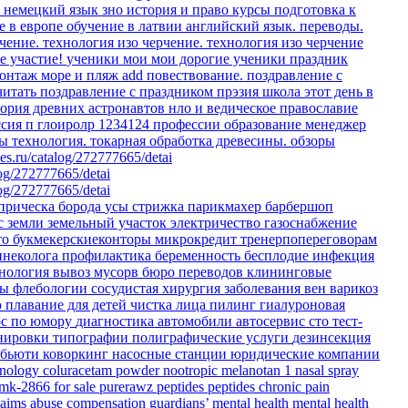
о немецкий язык
зно история и право
курсы
подготовка к
е в европе
обучение в латвии
английский язык. переводы.
чение.
технология изо черчение.
технология изо черчение
е участие!
ученики мои
мои дорогие ученики
праздник
онтаж море и пляж
add
повествование.
поздравление с
читать
поздравление с праздником
прэзия
школа
этот день в
еория древних астронавтов
нло и ведическое православие
ссия
п
глоиролр
1234124
профессии
образование
менеджер
ты
технология. токарная обработка древесины.
обзоры
es.ru/catalog/272777665/detai
log/272777665/detai
log/272777665/detai
прическа
борода
усы
стрижка
парикмахер
барбершоп
с земли
земельный участок
электричество
газоснабжение
то
букмекерскиеконторы
микрокредит
тренерпопереговорам
инеколога
профилактика
беременность
бесплодие
инфекция
тнология
вывоз мусорв
бюро переводов
клининговые
ры флебологии
сосудистая хирургия
заболевания вен
варикоз
ю
плавание для детей
чистка лица
пилинг
гиалуроновая
рс по юмору
диагностика
автомобили
автосервис
сто
тест-
енировки
типографии
полиграфические услуги
дезинсекция
бьюти коворкинг
насосные станции
юридические компании
hnology
coluracetam powder
nootropic
melanotan 1 nasal spray
 mk-2866 for sale
purerawz peptides
peptides
chronic pain
laims
abuse compensation
guardians’ mental health
mental health