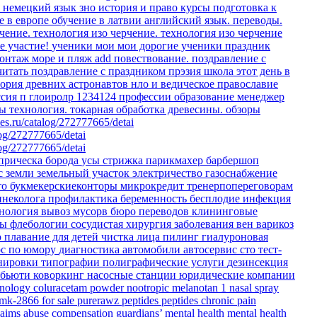
о немецкий язык
зно история и право
курсы
подготовка к
е в европе
обучение в латвии
английский язык. переводы.
чение.
технология изо черчение.
технология изо черчение
е участие!
ученики мои
мои дорогие ученики
праздник
онтаж море и пляж
add
повествование.
поздравление с
читать
поздравление с праздником
прэзия
школа
этот день в
еория древних астронавтов
нло и ведическое православие
ссия
п
глоиролр
1234124
профессии
образование
менеджер
ты
технология. токарная обработка древесины.
обзоры
es.ru/catalog/272777665/detai
log/272777665/detai
log/272777665/detai
прическа
борода
усы
стрижка
парикмахер
барбершоп
с земли
земельный участок
электричество
газоснабжение
то
букмекерскиеконторы
микрокредит
тренерпопереговорам
инеколога
профилактика
беременность
бесплодие
инфекция
тнология
вывоз мусорв
бюро переводов
клининговые
ры флебологии
сосудистая хирургия
заболевания вен
варикоз
ю
плавание для детей
чистка лица
пилинг
гиалуроновая
рс по юмору
диагностика
автомобили
автосервис
сто
тест-
енировки
типографии
полиграфические услуги
дезинсекция
бьюти коворкинг
насосные станции
юридические компании
hnology
coluracetam powder
nootropic
melanotan 1 nasal spray
 mk-2866 for sale
purerawz peptides
peptides
chronic pain
laims
abuse compensation
guardians’ mental health
mental health