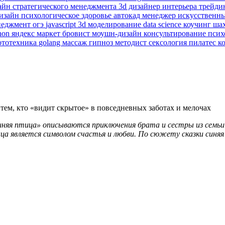
зайн
стратегического менеджмента
3d дизайнер интерьера
трейди
изайн
психологическое здоровье
автокад
менеджер
искусственн
неджмент
огэ
javascript
3d моделирование
data science
коучинг
ша
hon
яндекс маркет
бровист
моушн-дизайн
консультирование пси
ототехника
golang
массаж
гипноз
методист
сексология
пилатес
к
к тем, кто «видит скрытое» в повседневных заботах и мелочах
иняя птица» описываются приключения брата и сестры из семьи
ца является символом счастья и любви. По сюжету сказки синя