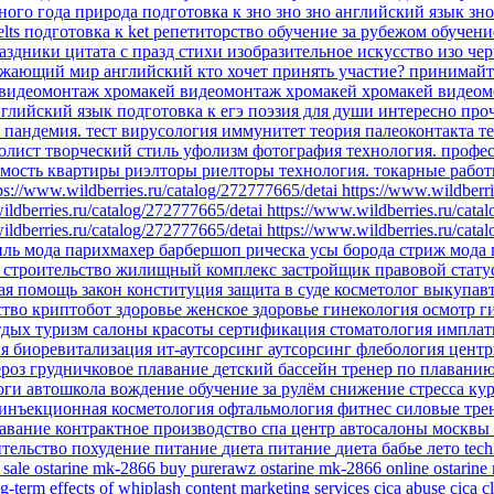
бного года
природа
подготовка к зно
зно
зно английский язык
зн
elts
подготовка к ket
репетиторство
обучение за рубежом
обучени
аздники
цитата
с празд
стихи
изобразительное искусство
изо
чер
ужающий мир
английский
кто хочет принять участие?
принимайт
видеомонтаж
хромакей
видеомонтаж хромакей
хромакей видеом
глийский язык подготовка к егэ
поэзия для души
интересно про
я
пандемия.
тест
вирусология
иммунитет
теория палеоконтакта
т
олист
творческий стиль уфолизм
фотография
технология.
профе
мость
квартиры
риэлторы
риелторы
технология. токарные рабо
ps://www.wildberries.ru/catalog/272777665/detai
https://www.wildberri
ildberries.ru/catalog/272777665/detai
https://www.wildberries.ru/cata
ildberries.ru/catalog/272777665/detai
https://www.wildberries.ru/cata
иль
мода парихмахер барбершоп рическа усы борода стриж
мода
ы
строительство
жилищный комплекс
застройщик
правовой стату
ая помощь
закон
конституция
защита в суде
косметолог
выкупав
ство
криптобот
здоровье
женское здоровье
гинекология
осмотр г
тдых
туризм
салоны красоты
сертификация
стоматология импла
ия
биоревитализация
ит-аутсорсинг
аутсорсинг
флебология
цент
ероз
грудничковое плавание
детский бассейн
тренер по плавани
йоги
автошкола
вождение
обучение
за рулём
снижение стресса
ку
инъекционная косметология
офтальмология
фитнес
силовые тр
авание
контрактное производство
спа центр
автосалоны москвы
ительство
похудение
питание
диета
питание
диета
бабье лето
tec
 sale
ostarine mk-2866
buy purerawz ostarine mk-2866 online
ostarine
g-term effects of whiplash
content marketing services
cica abuse
cica c