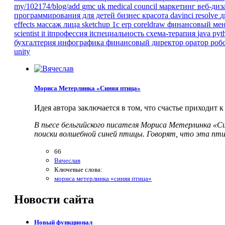
my/102174/blog/add
gmc
uk
medical council
маркетинг
веб-ди
программирования для детей
бизнес
красота
davinci resolve
д
effects
массаж лица
sketchup
1с erp
coreldraw
финансовый ме
scientist
it
itпрофессия
itспециальность
схема-терапия
java
pyt
бухгалтерия
инфографика
финансовый директор
оратор
роб
unity
Мориса Метерлинка «Синяя птица»
Идея автора заключается в том, что счастье приходит 
В пьесе бельгийского писателя Мориса Метерлинка «С
поиски волшебной синей птицы. Говорят, что эта пти
66
Вячеслав
Ключевые слова:
мориса метерлинка «синяя птица»
Новости
сайта
Новый функционал