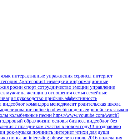
 язык
интерактивные упражнения
сервисы интернет
атегория 2;категория1
немецкий
информационные
жня росии
спорт
сотрудничество
эмоции
управление
иск
мужчина
женщина
отношения
семья
семейные
тивация
руководство
прибыль
эффективность
ки
видеоблог командора
менеджмент
родительская школа
 моделирование
online
ipad
webinar
день европейских языков
колы
колыбельные песни
https://www.youtube.com/watch?
а
здоровый образ жизни
основы бизнеса
видеоблог
без
вления
с праздником
счастья в новом году!!!
поздравляю
кин
рок-музыка
починить интернет
чтихи для души
ника
попса
an interesting phrase
лето июль 2016
пожелания