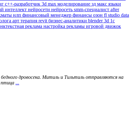
нг
c++-разработчик
3d max
моделирование
зд макс
языки
ый интеллект
нейросети
нейросеть
smm-специалист
after
хматы
нлп
финансовый менеджер
финансы
озон
fl studio
data
холога
арт терапия
revit
бизнес-аналитики
blender 3d
1с
онктекстная реклама
настройка рекламы
игровой движок
 бедного дровосека. Митиль и Тильтиль отправляются на
я птица
...