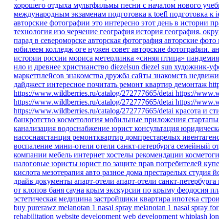
хорошего отдыха
мультфильмы песни
с началом нового уче
международным экзаменам
подготовка к toefl
подготовка к i
авторские фотографии
это интересно
этот день в истории
пр
технология изо черчение
география
история
география.
окр
парад в североморске
авторская фотография
авторские фото
юбилеем
колледж
оге
нужен совет
авторские фотографии.
ан
истории россии
мориса метерлинка «синяя птица»
пандеми
нло и древнее христианство
diezelsun
diezel sun
художник-уф
маркетплейсов
знакомства
дружба
сайты знакомств
недвижи
дайджест
интересное
почитать
ремонт квартир
демонтаж
htt
https://www.wildberries.ru/catalog/272777665/detai
https://www.w
https://www.wildberries.ru/catalog/272777665/detai
https://www.w
https://www.wildberries.ru/catalog/272777665/detai
красота и ст
банкротство
косметология
мобильные приложения
стартап
канализация
водоснабжение
юрист
консультация
юридическ
насоснаястанция
ремонтквартир
домпрестарелых
ивентаген
воспаление
мини-отели
отели санкт-петербурга
семейный о
компании
мебель
интернет
хостелы
рекомендации
косметог
налоговые юристы
юрист по защите прав потребителей
куп
кислота
мезотерапия
авто
разное
дома престарелых
студия 
драйв
документы
апарт-отели
апарт-отели санкт-петербурга
от клопов
баня
сауна
крым
экскурсии по крыму
феодосия
пл
эстетическая медицина
застройщики
квартира
ипотека
стро
buy purerawz melanotan 1 nasal spray
melanotan 1 nasal spray for
rehabilitation
website development
web development
whiplash
lon