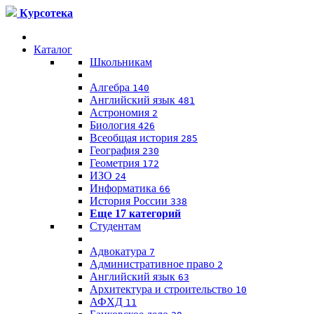
Курсотека
Каталог
Школьникам
Алгебра
140
Английский язык
481
Астрономия
2
Биология
426
Всеобщая история
285
География
230
Геометрия
172
ИЗО
24
Информатика
66
История России
338
Еще 17 категорий
Студентам
Адвокатура
7
Административное право
2
Английский язык
63
Архитектура и строительство
10
АФХД
11