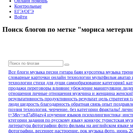
Онлайн помощь
Контрольные
ЕГЭ/ОГЭ
Войти
Поиск блогов по метке "мориса метерл
Все блоги
музыка песни гитара баян
курсотека
музыка
трен
словарные карточки
онлайн технологии
мультфильм
аватар
технологии
стихи для души
самообразование
категория1 ка
продажи
переговоры
влияние
убеждение
манипуляции
лиде
отношения
личные отношения
мужчина и женщина
женски
результативность
продуктивность
результат
цель
стратегия
т
люди
щедрость
благодарность
обратная связь
опыт
поздравл
поэзия
технология. черчение.
без категории
фракталы!
личн
t=3&v=xd7a8ijazv4
изучение языков
психолингвистика; инс
ктегории
задания по русскому языку
конкурс
туристская му
литература
фотографии
фото
фильмы на английском языке
м
фотографии. весеннее настроение.
рок музыка
фото. июнь 2