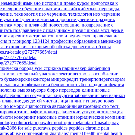
о немецкий язык
зно история и право
курсы
подготовка к
е в европе
обучение в латвии
английский язык. переводы.
чение.
технология изо черчение.
технология изо черчение
е участие!
ученики мои
мои дорогие ученики
праздник
онтаж море и пляж
add
повествование.
поздравление с
читать
поздравление с праздником
прэзия
школа
этот день в
еория древних астронавтов
нло и ведическое православие
ссия
п
глоиролр
1234124
профессии
образование
менеджер
ты
технология. токарная обработка древесины.
обзоры
es.ru/catalog/272777665/detai
log/272777665/detai
log/272777665/detai
прическа
борода
усы
стрижка
парикмахер
барбершоп
с земли
земельный участок
электричество
газоснабжение
то
букмекерскиеконторы
микрокредит
тренерпопереговорам
инеколога
профилактика
беременность
бесплодие
инфекция
тнология
вывоз мусорв
бюро переводов
клининговые
ры флебологии
сосудистая хирургия
заболевания вен
варикоз
ю
плавание для детей
чистка лица
пилинг
гиалуроновая
рс по юмору
диагностика
автомобили
автосервис
сто
тест-
енировки
типографии
полиграфические услуги
дезинсекция
бьюти коворкинг
насосные станции
юридические компании
hnology
coluracetam powder
nootropic
melanotan 1 nasal spray
 mk-2866 for sale
purerawz peptides
peptides
chronic pain
laims
abuse compensation
guardians’ mental health
mental health