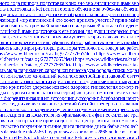
бного года
природа
подготовка к зно
зно
зно английский язык
зн
elts
подготовка к ket
репетиторство
обучение за рубежом
обучени
аздники
цитата
с празд
стихи
изобразительное искусство
изо
чер
ужающий мир
английский
кто хочет принять участие?
принимайт
видеомонтаж
хромакей
видеомонтаж хромакей
хромакей видеом
глийский язык подготовка к егэ
поэзия для души
интересно про
я
пандемия.
тест
вирусология
иммунитет
теория палеоконтакта
т
олист
творческий стиль уфолизм
фотография
технология.
профе
мость
квартиры
риэлторы
риелторы
технология. токарные рабо
ps://www.wildberries.ru/catalog/272777665/detai
https://www.wildberri
ildberries.ru/catalog/272777665/detai
https://www.wildberries.ru/cata
ildberries.ru/catalog/272777665/detai
https://www.wildberries.ru/cata
иль
мода парихмахер барбершоп рическа усы борода стриж
мода
ы
строительство
жилищный комплекс
застройщик
правовой стату
ая помощь
закон
конституция
защита в суде
косметолог
выкупав
ство
криптобот
здоровье
женское здоровье
гинекология
осмотр г
тдых
туризм
салоны красоты
сертификация
стоматология импла
ия
биоревитализация
ит-аутсорсинг
аутсорсинг
флебология
цент
ероз
грудничковое плавание
детский бассейн
тренер по плавани
йоги
автошкола
вождение
обучение
за рулём
снижение стресса
ку
инъекционная косметология
офтальмология
фитнес
силовые тр
авание
контрактное производство
спа центр
автосалоны москвы
ительство
похудение
питание
диета
питание
диета
бабье лето
tec
 sale
ostarine mk-2866
buy purerawz ostarine mk-2866 online
ostarine
g-term effects of whiplash
content marketing services
cica abuse
cica c