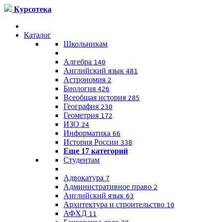
Курсотека
Каталог
Школьникам
Алгебра
140
Английский язык
481
Астрономия
2
Биология
426
Всеобщая история
285
География
230
Геометрия
172
ИЗО
24
Информатика
66
История России
338
Еще 17 категорий
Студентам
Адвокатура
7
Административное право
2
Английский язык
63
Архитектура и строительство
10
АФХД
11