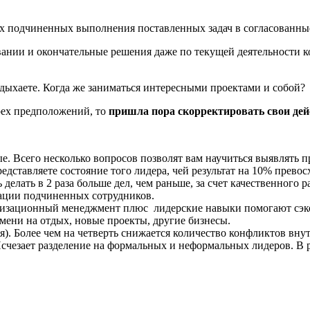
оих подчиненных выполнения поставленных задач в согласованны
овании и окончательные решения даже по текущей деятельности 
отдыхаете. Когда же заниматься интересными проектами и собой?
рех предположений, то
пришла пора скорректировать свои дей
ые. Всего несколько вопросов позволят вам научиться выявлят
едставляете состояние того лидера, чей результат на 10% прево
елать в 2 раза больше дел, чем раньше, за счет качественного р
ации подчиненных сотрудников.
изационный менеджмент плюс лидерские навыки помогают сэко
емени на отдых, новые проекты, другие бизнесы.
). Более чем на четверть снижается количество конфликтов внут
 Исчезает разделение на формальных и неформальных лидеров. В