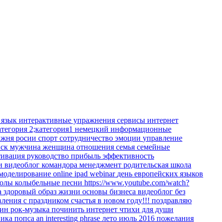
 язык
интерактивные упражнения
сервисы интернет
атегория 2;категория1
немецкий
информационные
жня росии
спорт
сотрудничество
эмоции
управление
иск
мужчина
женщина
отношения
семья
семейные
тивация
руководство
прибыль
эффективность
ки
видеоблог командора
менеджмент
родительская школа
 моделирование
online
ipad
webinar
день европейских языков
колы
колыбельные песни
https://www.youtube.com/watch?
а
здоровый образ жизни
основы бизнеса
видеоблог
без
вления
с праздником
счастья в новом году!!!
поздравляю
кин
рок-музыка
починить интернет
чтихи для души
ника
попса
an interesting phrase
лето июль 2016
пожелания