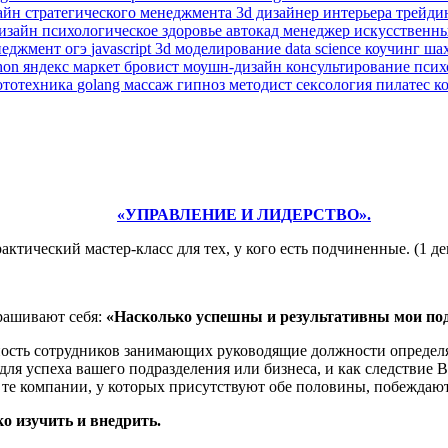
зайн
стратегического менеджмента
3d дизайнер интерьера
трейди
изайн
психологическое здоровье
автокад
менеджер
искусственн
неджмент
огэ
javascript
3d моделирование
data science
коучинг
ша
hon
яндекс маркет
бровист
моушн-дизайн
консультирование пси
ототехника
golang
массаж
гипноз
методист
сексология
пилатес
к
«УПРАВЛЕНИЕ И ЛИДЕРСТВО».
актический мастер-класс для тех, у кого есть подчиненные. (1 де
рашивают себя:
«Насколько успешны и результативны мои по
енность сотрудников занимающих руководящие должности опреде
ля успеха вашего подразделения или бизнеса, и как следствие Ва
те компании, у которых присутствуют обе половины, побеждают
о изучить и внедрить.