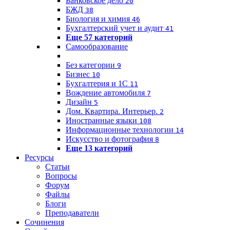
Банковское дело
20
БЖД
38
Биология и химия
46
Бухгалтерский учет и аудит
41
Еще 57 категорий
Самообразование
Без категории
9
Бизнес
10
Бухгалтерия и 1C
11
Вождение автомобиля
7
Дизайн
5
Дом. Квартира. Интерьер.
2
Иностранные языки
108
Информационные технологии
14
Искусство и фотография
8
Еще 13 категорий
Ресурсы
Статьи
Вопросы
Форум
Файлы
Блоги
Преподаватели
Сочинения