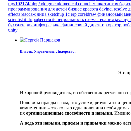
my/102174/blog/add
gmc
uk
medical council
маркетинг
веб-ди
программирования для детей
бизнес
красота
davinci resolve
д
effects
массаж лица
sketchup
1с erp
coreldraw
финансовый ме
scientist
it
itпрофессия
itспециальность
схема-терапия
java
pyt
бухгалтерия
инфографика
финансовый директор
оратор
роб
unity
Власть. Управление. Лидерство.
Это пр
И хороший руководитель, и собственник регулярно сп
Половина правды в том, что успехи, результаты и ц
компетенции – это только одна половина необходимая д
их
организационные способности и навыки.
Именно 
А ведь эти навыки, приемы и привычки можно легк