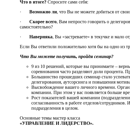
Что в итоге?
Спросите сами себя:
·
Возможно ли
, что Вы не можете добиться от св
·
Скорее всего
, Вам непросто говорить о делегир
самостоятельно?
·
Наверняка
, Вы «застреваете» в текучке и мало 
Если Вы ответили положительно хотя бы на одно из т
Что Вы можете получить, пройдя семинар?
9 из 10 решений, которые вы принимаете – верн
соревнования часто разделяют доли процента. Пр
Большинство прошедших семинар стало успевать д
делегирования, аутсорсинга и повышения мотив
Высвобождение вашего личного времени. Орган
компании. При этом у вас появляется больше вр
Рост показателей вашей компании (подразделения
согласованность в работе отделов/сотрудников.
подразделения в целом.
Основные темы мастер класса
«УПРАВЛЕНИЕ И ЛИДЕРСТВО».