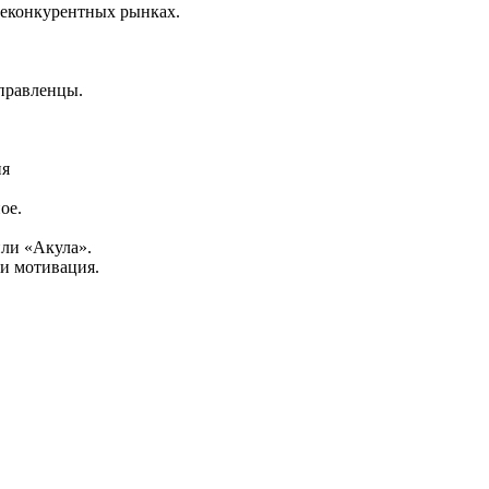
еконкурентных рынках.
правленцы.
ия
ое.
или «Акула».
и мотивация.