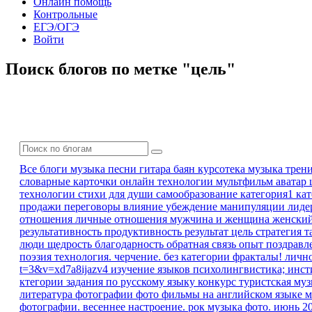
Онлайн помощь
Контрольные
ЕГЭ/ОГЭ
Войти
Поиск блогов по метке "цель"
Все блоги
музыка песни гитара баян
курсотека
музыка
трен
словарные карточки
онлайн технологии
мультфильм
аватар
технологии
стихи для души
самообразование
категория1 ка
продажи
переговоры
влияние
убеждение
манипуляции
лиде
отношения
личные отношения
мужчина и женщина
женски
результативность
продуктивность
результат
цель
стратегия
т
люди
щедрость
благодарность
обратная связь
опыт
поздравл
поэзия
технология. черчение.
без категории
фракталы!
личн
t=3&v=xd7a8ijazv4
изучение языков
психолингвистика; инс
ктегории
задания по русскому языку
конкурс
туристская му
литература
фотографии
фото
фильмы на английском языке
м
фотографии. весеннее настроение.
рок музыка
фото. июнь 2