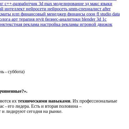
нг
c++-разработчик
3d max
моделирование
зд макс
языки
ый интеллект
нейросети
нейросеть
smm-специалист
after
хматы
нлп
финансовый менеджер
финансы
озон
fl studio
data
холога
арт терапия
revit
бизнес-аналитики
blender 3d
1с
онктекстная реклама
настройка рекламы
игровой движок
нь - суббота)
дчиненные?».
ляются их
техническими навыками
. Их профессиональные
с - его лидера. Есть и вторая половина –
 и лидируют сегодня на рынке.