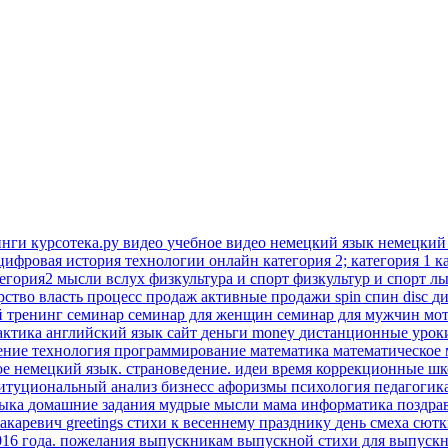
инги
курсотека.ру
видео
учебное видео
немецкий язык
немецкий
цифровая история
технологии онлайн
категория 2; категория 1
к
тегория2
мысли вслух
физкультура и спорт
физкультур и спорт
лы
рство
власть
процесс продаж
активные продажи
spin
спин
disc
д
й тренинг
семинар
семинар для женщин
семинар для мужчин
мо
актика
английский язык
сайт
деньги
money
дистанционные уро
ение
технология
программирование
математика
математическое
ое
немецкий язык. страноведение.
идеи время
коррекционные ш
титуциональный анализ
бизнесс
афоризмы
психология
педагогик
зыка
домашние задания
мудрые мысли
мама
информатика
поздра
акаревич
greetings
стихи к весеннему празднику
день смеха
сют
016 года.
пожелания выпускникам
выпускной
стихи для выпуск