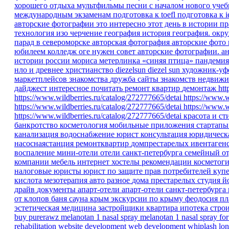
хорошего отдыха
мультфильмы песни
с началом нового уче
международным экзаменам
подготовка к toefl
подготовка к i
авторские фотографии
это интересно
этот день в истории
пр
технология изо черчение
география
история
география.
окр
парад в североморске
авторская фотография
авторские фото
юбилеем
колледж
оге
нужен совет
авторские фотографии.
ан
истории россии
мориса метерлинка «синяя птица»
пандеми
нло и древнее христианство
diezelsun
diezel sun
художник-уф
маркетплейсов
знакомства
дружба
сайты знакомств
недвижи
дайджест
интересное
почитать
ремонт квартир
демонтаж
htt
https://www.wildberries.ru/catalog/272777665/detai
https://www.w
https://www.wildberries.ru/catalog/272777665/detai
https://www.w
https://www.wildberries.ru/catalog/272777665/detai
красота и ст
банкротство
косметология
мобильные приложения
стартап
канализация
водоснабжение
юрист
консультация
юридическ
насоснаястанция
ремонтквартир
домпрестарелых
ивентаген
воспаление
мини-отели
отели санкт-петербурга
семейный о
компании
мебель
интернет
хостелы
рекомендации
косметог
налоговые юристы
юрист по защите прав потребителей
куп
кислота
мезотерапия
авто
разное
дома престарелых
студия 
драйв
документы
апарт-отели
апарт-отели санкт-петербурга
от клопов
баня
сауна
крым
экскурсии по крыму
феодосия
пл
эстетическая медицина
застройщики
квартира
ипотека
стро
buy purerawz melanotan 1 nasal spray
melanotan 1 nasal spray for
rehabilitation
website development
web development
whiplash
lon