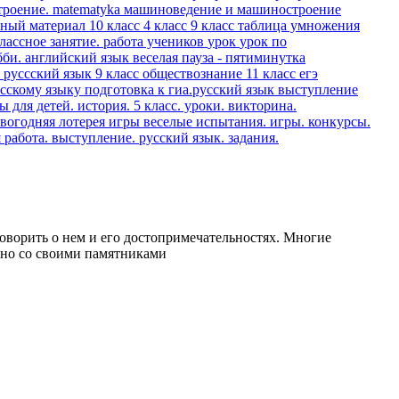
троение.
matematyka
машиноведение и машиностроение
чный материал
10 класс
4 класс
9 класс
таблица умножения
лассное занятие.
работа учеников
урок
урок по
бби.
английский язык веселая пауза - пятиминутка
 руссский язык 9 класс
обществознание 11 класс егэ
усскому языку
подготовка к гиа.русский язык
выступление
ы для детей.
история. 5 класс. уроки.
викторина.
овогодняя лотерея
игры веселые испытания.
игры. конкурсы.
я работа. выступление.
русский язык. задания.
говорить о нем и его достопримечательностях. Многие
нно со своими памятниками