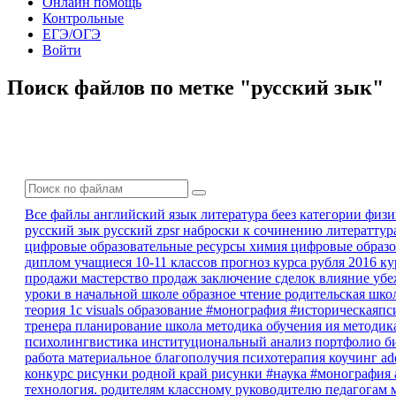
Онлайн помощь
Контрольные
ЕГЭ/ОГЭ
Войти
Поиск файлов по метке "русский зык"
Все файлы
английский язык
литература
беез категории
физ
русский зык
русский zpsr
наброски к сочинению
литератту
цифровые образовательные ресурсы
химия
цифровые образо
диплом
учащиеся 10-11 классов
прогноз курса рубля
2016
ку
продажи
мастерство продаж
заключение сделок
влияние
убе
уроки в начальной школе
образное чтение
родительская шко
теория
1с
visuals
образование
#монография
#историческаяпс
тренера
планирование
школа
методика обучения ия
методик
психолингвистика
институциональный анализ
портфолио
б
работа
материальное благополучия
психотерапия
коучинг
a
конкурс рисунки родной край
рисунки
#наука #монография
технология.
родителям
классному руководителю
педагогам