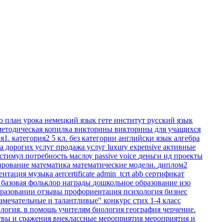
го
план урока
немецкий язык
гете институт
русский язык
методическая копилка
викторины
викторины для учащихся
я1. категория2
5 кл.
без категории
английски язык
алгебра
а дорогих услуг
продажа услуг
luxury
expensive
активные
стимул
потребность
маслоу
passive voice
деньги
ид
проекты
ирование
математика
математические модели.
диплом2
зентация
музыка
aercertificate
admin_tcrt
abb
сертификат
я
базовая
фольклор
награды
дошкольное образование
изо
бразовании
отзывы
профориентация
психология
бизнес
амечательные и талантливые"
конкурс стих 1-4 класс
ология.
в помощь учителям
биология
география
черчение.
твы и сражения
внеклассные мероприятия
мероприятия и