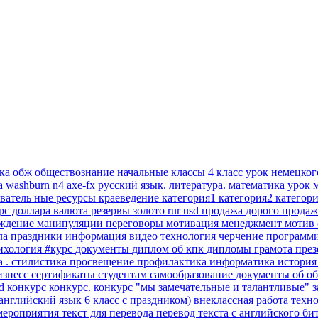
ика
обж
обществознание
начальные классы 4 класс
урок немецко
ра
washburn n4 axe-fx
русский язык. литература.
математика урок
ватель ные ресурсы
краеведение
категория1
категория2
категори
рс доллара
валюта
резервы
золото
rur
usd
продажа
дорого
продаж
ждение
манипуляции
переговоры
мотивация
менеджмент
мотив
ла
праздники
информация
видео
технология
черчение
программ
ихология
#курс
документы
диплом об
кпк
дипломы
грамота
пре
а
.
стилистика
просвещение
профилактика
информатика
истори
изнесс
сертификаты
студентам самообразование
документы об о
dd
конкурс
конкурс.
конкурс "мы замечательные и талантливые"
з
английский язык 6 класс
с праздником)
внеклассная работа
техн
мероприятия
текст для перевода
перевод текста с английского
би