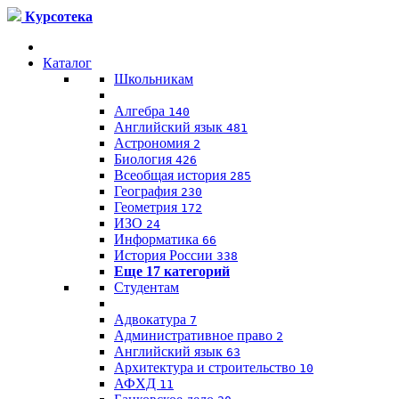
Курсотека
Каталог
Школьникам
Алгебра
140
Английский язык
481
Астрономия
2
Биология
426
Всеобщая история
285
География
230
Геометрия
172
ИЗО
24
Информатика
66
История России
338
Еще 17 категорий
Студентам
Адвокатура
7
Административное право
2
Английский язык
63
Архитектура и строительство
10
АФХД
11