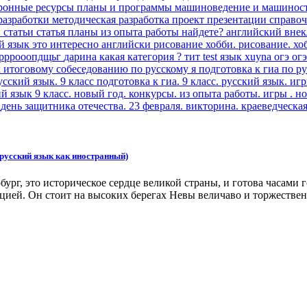
ронные ресурсы
планы и программы
машиноведение и машинос
разработки
методическая разработка
проект
презентации
справо
и
статьи
статья
планы
из опыта работы
найдете?
английский
внек
й язык
это интересно
английски
рисование
хобби.
рисование. хо
рррооопдщьг
дарина
какая категория ?
тит
test
язык
xuyna
огэ
огэ
к итоговому собеседованию по русскому я
подготовка к гиа по р
усский язык. 9 класс
подготовка к гиа. 9 класс. русский язык.
игр
ий язык
9 класс.
новый год. конкурсы.
из опыта работы.
игры . н
.
день защитника отечества. 23 февраля. викторина.
краеведческа
 русский язык как иностранный)
рг, это историческое сердце великой страны, и готова часами 
цией. Он стоит на высоких берегах Невы величаво и торжестве