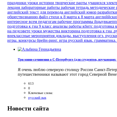
праздники
уроки истории
творческие раоты учащихся
элект
лекция
лабораторные работы
рабочая тетрадь
методические 
английский текст для перевода
английский юмор
разработк
обществознанию
файл
стихи к 8 марта
к 8 марта
английйски
интересное
всем педагогам
рабочие программы
йцыувкаепп
подготовка к гиа
9 класс
анализы работы кбитс
подготовка 
на педсовете
уроки мужества
викторина
подготовка к гиа .р
внеклассные мероприятия
доклады. выступления
огэ. русск
игры. конкурсы
брейн-ринг. игра
русский язык. грамматика
Три мини-сочинения о С-Петербурге (для студентов, изучающих
Я очень люблю северную столицу России Санкт-Петербу
путешественники называют этот город Северной Вене
613
0
Ключевые слова:
русский зык
Новости
сайта