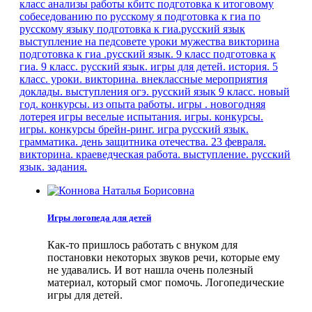
класс
анализы работы кбитс
подготовка к итоговому
собеседованию по русскому я
подготовка к гиа по
русскому языку
подготовка к гиа.русский язык
выступление на педсовете
уроки мужества
викторина
подготовка к гиа .русский язык. 9 класс
подготовка к
гиа. 9 класс. русский язык.
игры для детей.
история. 5
класс. уроки.
викторина. внеклассные мероприятия
доклады. выступления
огэ. русский язык
9 класс.
новый
год. конкурсы.
из опыта работы.
игры . новогодняя
лотерея
игры веселые испытания.
игры. конкурсы.
игры. конкурсы
брейн-ринг. игра
русский язык.
грамматика.
день защитника отечества. 23 февраля.
викторина.
краеведческая работа. выступление.
русский
язык. задания.
Игры логопеда для детей
Как-то пришлось работать с внуком для
постановки некоторых звуков речи, которые ему
не удавались. И вот нашла очень полезный
материал, который смог помочь. Логопедические
игры для детей.