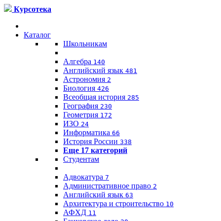
Курсотека
Каталог
Школьникам
Алгебра
140
Английский язык
481
Астрономия
2
Биология
426
Всеобщая история
285
География
230
Геометрия
172
ИЗО
24
Информатика
66
История России
338
Еще 17 категорий
Студентам
Адвокатура
7
Административное право
2
Английский язык
63
Архитектура и строительство
10
АФХД
11