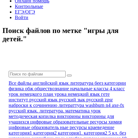
Онлайн помощь
Контрольные
ЕГЭ/ОГЭ
Войти
Поиск файлов по метке "игры для
детей."
Все файлы
английский язык
литература
беез категории
физика
обж
обществознание
начальные классы 4 класс
урок немецкого
план урока
немецкий язык
гете
институт
русский язык
русский зык
русский zpsr
наброски к сочинению
литераттура
washburn n4 axe-fx
русский язык. литература.
математика урок
методическая копилка
викторины
викторины для
учащихся
цифровые образовательные ресурсы
химия
цифровые образователь ные ресурсы
краеведение
категория1
категория2
категория1. категория2
5 кл.
без