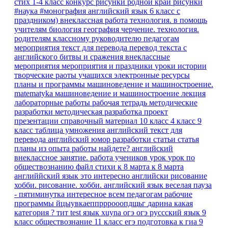
стих 1-4 класс
конкурс рисунки родной край
рисунки
#наука #монография
английский язык 6 класс
с
праздником)
внеклассная работа
технология.
в помощь
учителям
биология
география
черчение. технология.
родителям
классному руководителю
педагогам
мероприятия
текст для перевода
перевод текста с
английского
битвы и сражения
внеклассные
мероприятия
мероприятия и праздники
уроки истории
творческие раоты учащихся
электронные ресурсы
планы и программы
машиноведение и машиностроение.
matematyka
машиноведение и машиностроение
лекция
лабораторные работы
рабочая тетрадь
методические
разработки
методическая разработка
проект
презентации
справочный материал
10 класс
4 класс
9
класс
таблица умножения
английский текст для
перевода
английский юмор
разработки
статьи
статья
планы
из опыта работы
найдете?
английский
внеклассное занятие.
работа учеников
урок
урок по
обществознанию
файл
стихи к 8 марта
к 8 марта
английйский язык
это интересно
английски
рисование
хобби.
рисование. хобби.
английский язык веселая пауза
- пятиминутка
интересное
всем педагогам
рабочие
программы
йцыувкаеппрррооопдщьг
дарина
какая
категория ?
тит
test
язык
xuyna
огэ
огэ руссский язык 9
класс
обществознание 11 класс егэ
подготовка к гиа
9