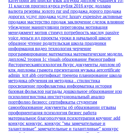
категории
английски язык
алгебра
диплом
учащиеся 10-
11 классов
прогноз курса рубля
2016
курс доллара
валюта
резервы
золото
rur
usd
продажа
дорого
продажа
дорогих услуг
продажа услуг
luxury
expensive
активные
продажи
мастерство продаж
заключение сделок
влияние
убеждение
манипуляции
переговоры
мотивация
менеджмент
мотив
стимул
потребность
маслоу
passive
voice
деньги
ид
проекты
уроки в начальной школе
образное чтение
родительская школа
праздники
информация
видео
технология
черчение
программирование
математика
математические модели.
диплом2
теория
1с
visuals
образование
#монография
#историческаяпсихология
#курс
документы
диплом об
кпк
дипломы
грамота
презентация
музыка
aercertificate
admin_tcrt
abb
сертификат тренера
планирование
школа
методика обучения ия
методика
.
стилистика
просвещение
профилактика
информатика
история
базовая
фольклор
награды
дошкольное образование
изо
психолингвистика
институциональный анализ
портфолио
бизнесс
сертификаты
студентам
самообразование
документы об образовании
отзывы
профориентация
психология
бизнес
работа
материальное благополучия
психотерапия
коучинг
add
конкурс
конкурс.
конкурс "мы замечательные и
талантливые"
замечательные и талантливые"
конкурс