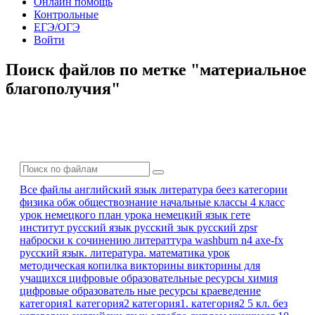
Онлайн помощь
Контрольные
ЕГЭ/ОГЭ
Войти
Поиск файлов по метке "материальное
благополучия"
Все файлы
английский язык
литература
беез категории
физика
обж
обществознание
начальные классы 4 класс
урок немецкого
план урока
немецкий язык
гете
институт
русский язык
русский зык
русский zpsr
наброски к сочинению
литераттура
washburn n4 axe-fx
русский язык. литература.
математика урок
методическая копилка
викторины
викторины для
учащихся
цифровые образовательные ресурсы
химия
цифровые образователь ные ресурсы
краеведение
категория1
категория2
категория1. категория2
5 кл.
без