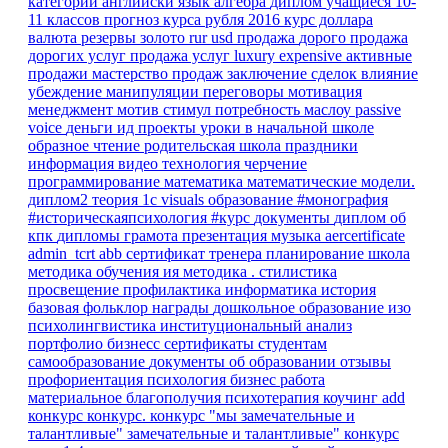
категории
английски язык
алгебра
диплом
учащиеся 10-
11 классов
прогноз курса рубля
2016
курс доллара
валюта
резервы
золото
rur
usd
продажа
дорого
продажа
дорогих услуг
продажа услуг
luxury
expensive
активные
продажи
мастерство продаж
заключение сделок
влияние
убеждение
манипуляции
переговоры
мотивация
менеджмент
мотив
стимул
потребность
маслоу
passive
voice
деньги
ид
проекты
уроки в начальной школе
образное чтение
родительская школа
праздники
информация
видео
технология
черчение
программирование
математика
математические модели.
диплом2
теория
1с
visuals
образование
#монография
#историческаяпсихология
#курс
документы
диплом об
кпк
дипломы
грамота
презентация
музыка
aercertificate
admin_tcrt
abb
сертификат тренера
планирование
школа
методика обучения ия
методика
.
стилистика
просвещение
профилактика
информатика
история
базовая
фольклор
награды
дошкольное образование
изо
психолингвистика
институциональный анализ
портфолио
бизнесс
сертификаты
студентам
самообразование
документы об образовании
отзывы
профориентация
психология
бизнес
работа
материальное благополучия
психотерапия
коучинг
add
конкурс
конкурс.
конкурс "мы замечательные и
талантливые"
замечательные и талантливые"
конкурс