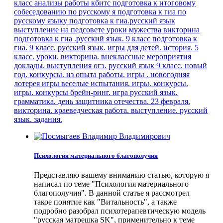
класс
анализы работы кбитс
подготовка к итоговому
собеседованию по русскому я
подготовка к гиа по
русскому языку
подготовка к гиа.русский язык
выступление на педсовете
уроки мужества
викторина
подготовка к гиа .русский язык. 9 класс
подготовка к
гиа. 9 класс. русский язык.
игры для детей.
история. 5
класс. уроки.
викторина. внеклассные мероприятия
доклады. выступления
огэ. русский язык
9 класс.
новый
год. конкурсы.
из опыта работы.
игры . новогодняя
лотерея
игры веселые испытания.
игры. конкурсы.
игры. конкурсы
брейн-ринг. игра
русский язык.
грамматика.
день защитника отечества. 23 февраля.
викторина.
краеведческая работа. выступление.
русский
язык. задания.
Психология материального благополучия
Представляю вашему вниманию статью, которую я
написал по теме "Психология материального
благополучия". В данной статье я рассмотрел
такое понятие как "Витальность", а также
подробно разобрал психотерапевтическую модель
"русская матрешка SK", применительно к теме