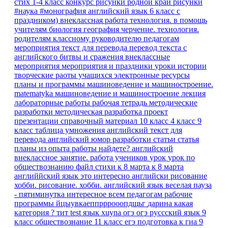
стих 1-4 класс
конкурс рисунки родной край
рисунки
#наука #монография
английский язык 6 класс
с
праздником)
внеклассная работа
технология.
в помощь
учителям
биология
география
черчение. технология.
родителям
классному руководителю
педагогам
мероприятия
текст для перевода
перевод текста с
английского
битвы и сражения
внеклассные
мероприятия
мероприятия и праздники
уроки истории
творческие раоты учащихся
электронные ресурсы
планы и программы
машиноведение и машиностроение.
matematyka
машиноведение и машиностроение
лекция
лабораторные работы
рабочая тетрадь
методические
разработки
методическая разработка
проект
презентации
справочный материал
10 класс
4 класс
9
класс
таблица умножения
английский текст для
перевода
английский юмор
разработки
статьи
статья
планы
из опыта работы
найдете?
английский
внеклассное занятие.
работа учеников
урок
урок по
обществознанию
файл
стихи к 8 марта
к 8 марта
английйский язык
это интересно
английски
рисование
хобби.
рисование. хобби.
английский язык веселая пауза
- пятиминутка
интересное
всем педагогам
рабочие
программы
йцыувкаеппрррооопдщьг
дарина
какая
категория ?
тит
test
язык
xuyna
огэ
огэ руссский язык 9
класс
обществознание 11 класс егэ
подготовка к гиа
9