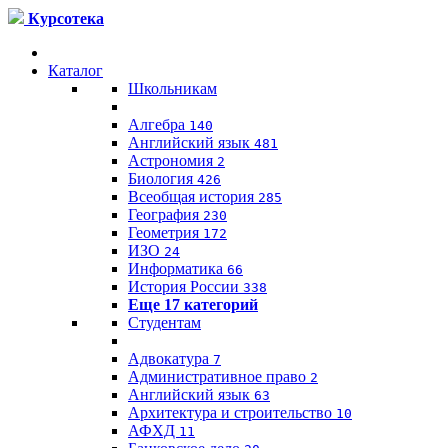
Курсотека
Каталог
Школьникам
Алгебра
140
Английский язык
481
Астрономия
2
Биология
426
Всеобщая история
285
География
230
Геометрия
172
ИЗО
24
Информатика
66
История России
338
Еще 17 категорий
Студентам
Адвокатура
7
Административное право
2
Английский язык
63
Архитектура и строительство
10
АФХД
11