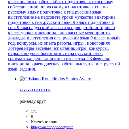
класс
анализы работы кбитс
подготовка к итоговому
собеседованию по русскому я
подготовка к гиа по
русскому языку
подготовка к гиа.русский язык
выступление на педсовете
уроки мужества
викторина
подготовка к гиа .русский язык. 9 класс
подготовка к
гиа. 9 класс. русский язык.
игры для детей.
история. 5
класс. уроки.
викторина. внеклассные мероприятия
доклады. выступления
огэ. русский язык
9 класс.
новый
год. конкурсы.
из опыта работы.
игры . новогодняя
лотерея
игры веселые испытания.
игры. конкурсы.
игры. конкурсы
брейн-ринг. игра
русский язык.
грамматика.
день защитника отечества. 23 февраля.
викторина.
краеведческая работа. выступление.
русский
язык. задания.
хахаха11111111111
роналду крут
171
0
Ключевые слова:
йцыувкаеппрррооопдщьг