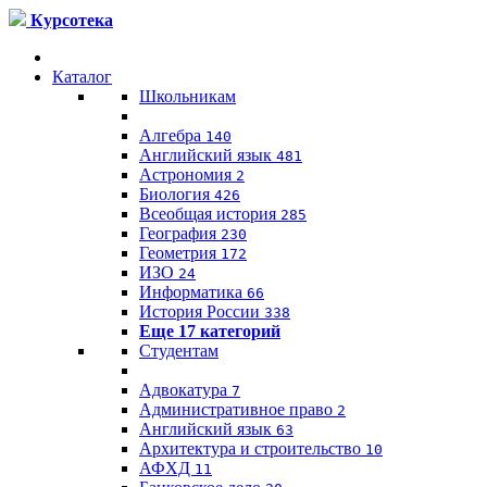
Курсотека
Каталог
Школьникам
Алгебра
140
Английский язык
481
Астрономия
2
Биология
426
Всеобщая история
285
География
230
Геометрия
172
ИЗО
24
Информатика
66
История России
338
Еще 17 категорий
Студентам
Адвокатура
7
Административное право
2
Английский язык
63
Архитектура и строительство
10
АФХД
11