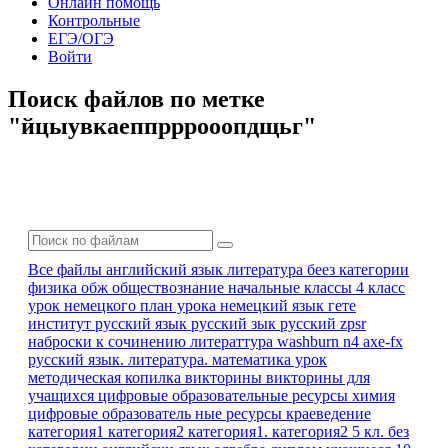
Онлайн помощь
Контрольные
ЕГЭ/ОГЭ
Войти
Поиск файлов по метке
"йцыувкаеппрррооопдщьг"
Все файлы
английский язык
литература
беез категории
физика
обж
обществознание
начальные классы 4 класс
урок немецкого
план урока
немецкий язык
гете
институт
русский язык
русский зык
русский zpsr
наброски к сочинению
литераттура
washburn n4 axe-fx
русский язык. литература.
математика урок
методическая копилка
викторины
викторины для
учащихся
цифровые образовательные ресурсы
химия
цифровые образователь ные ресурсы
краеведение
категория1
категория2
категория1. категория2
5 кл.
без