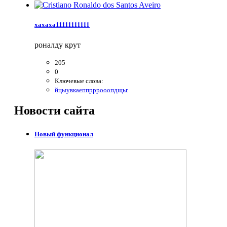
хахаха11111111111
роналду крут
205
0
Ключевые слова:
йцыувкаеппрррооопдщьг
Новости
сайта
Новый функционал