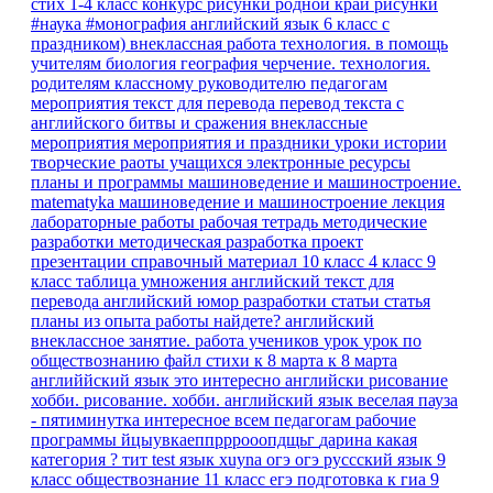
стих 1-4 класс
конкурс рисунки родной край
рисунки
#наука #монография
английский язык 6 класс
с
праздником)
внеклассная работа
технология.
в помощь
учителям
биология
география
черчение. технология.
родителям
классному руководителю
педагогам
мероприятия
текст для перевода
перевод текста с
английского
битвы и сражения
внеклассные
мероприятия
мероприятия и праздники
уроки истории
творческие раоты учащихся
электронные ресурсы
планы и программы
машиноведение и машиностроение.
matematyka
машиноведение и машиностроение
лекция
лабораторные работы
рабочая тетрадь
методические
разработки
методическая разработка
проект
презентации
справочный материал
10 класс
4 класс
9
класс
таблица умножения
английский текст для
перевода
английский юмор
разработки
статьи
статья
планы
из опыта работы
найдете?
английский
внеклассное занятие.
работа учеников
урок
урок по
обществознанию
файл
стихи к 8 марта
к 8 марта
английйский язык
это интересно
английски
рисование
хобби.
рисование. хобби.
английский язык веселая пауза
- пятиминутка
интересное
всем педагогам
рабочие
программы
йцыувкаеппрррооопдщьг
дарина
какая
категория ?
тит
test
язык
xuyna
огэ
огэ руссский язык 9
класс
обществознание 11 класс егэ
подготовка к гиа
9