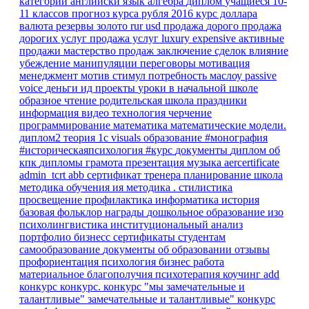
категории
английски язык
алгебра
диплом
учащиеся 10-
11 классов
прогноз курса рубля
2016
курс доллара
валюта
резервы
золото
rur
usd
продажа
дорого
продажа
дорогих услуг
продажа услуг
luxury
expensive
активные
продажи
мастерство продаж
заключение сделок
влияние
убеждение
манипуляции
переговоры
мотивация
менеджмент
мотив
стимул
потребность
маслоу
passive
voice
деньги
ид
проекты
уроки в начальной школе
образное чтение
родительская школа
праздники
информация
видео
технология
черчение
программирование
математика
математические модели.
диплом2
теория
1с
visuals
образование
#монография
#историческаяпсихология
#курс
документы
диплом об
кпк
дипломы
грамота
презентация
музыка
aercertificate
admin_tcrt
abb
сертификат тренера
планирование
школа
методика обучения ия
методика
.
стилистика
просвещение
профилактика
информатика
история
базовая
фольклор
награды
дошкольное образование
изо
психолингвистика
институциональный анализ
портфолио
бизнесс
сертификаты
студентам
самообразование
документы об образовании
отзывы
профориентация
психология
бизнес
работа
материальное благополучия
психотерапия
коучинг
add
конкурс
конкурс.
конкурс "мы замечательные и
талантливые"
замечательные и талантливые"
конкурс