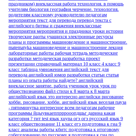
праздником)
внеклассная работа
технология.
в помощь
учителям
биология
география
черчение. технология.
родителям
классному руководителю
педагогам
мероприятия
текст для перевода
перевод текста с
английского
битвы и сражения
внеклассные
мероприятия
мероприятия и праздники
уроки истории
творческие раоты учащихся
электронные ресурсы
планы и программы
машиноведение и машиностроение.
matematyka
машиноведение и машиностроение
лекция
лабораторные работы
рабочая тетрадь
методические
разработки
методическая разработка
проект
презентации
справочный материал
10 класс
4 класс
9
класс
таблица умножения
английский текст для
перевода
английский юмор
разработки
статьи
статья
планы
из опыта работы
найдете?
английский
внеклассное занятие.
работа учеников
урок
урок по
обществознанию
файл
стихи к 8 марта
к 8 марта
английйский язык
это интересно
английски
рисование
хобби.
рисование. хобби.
английский язык веселая пауза
- пятиминутка
интересное
всем педагогам
рабочие
программы
йцыувкаеппрррооопдщьг
дарина
какая
категория ?
тит
test
язык
xuyna
огэ
огэ руссский язык 9
класс
обществознание 11 класс егэ
подготовка к гиа
9
класс
анализы работы кбитс
подготовка к итоговому
собеседованию по русскому я
подготовка к гиа по