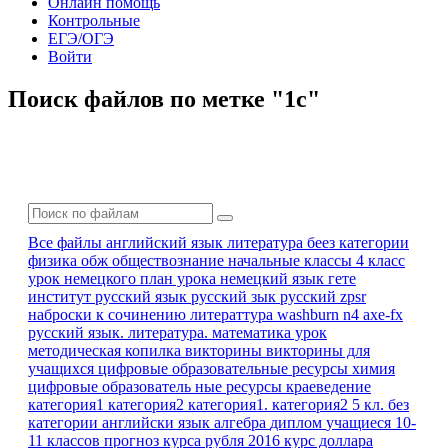
Онлайн помощь
Контрольные
ЕГЭ/ОГЭ
Войти
Поиск файлов по метке "1с"
Все файлы
английский язык
литература
беез категории
физика
обж
обществознание
начальные классы 4 класс
урок немецкого
план урока
немецкий язык
гете
институт
русский язык
русский зык
русский zpsr
наброски к сочинению
литераттура
washburn n4 axe-fx
русский язык. литература.
математика урок
методическая копилка
викторины
викторины для
учащихся
цифровые образовательные ресурсы
химия
цифровые образователь ные ресурсы
краеведение
категория1
категория2
категория1. категория2
5 кл.
без
категории
английски язык
алгебра
диплом
учащиеся 10-
11 классов
прогноз курса рубля
2016
курс доллара