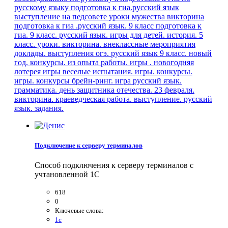
русскому языку
подготовка к гиа.русский язык
выступление на педсовете
уроки мужества
викторина
подготовка к гиа .русский язык. 9 класс
подготовка к
гиа. 9 класс. русский язык.
игры для детей.
история. 5
класс. уроки.
викторина. внеклассные мероприятия
доклады. выступления
огэ. русский язык
9 класс.
новый
год. конкурсы.
из опыта работы.
игры . новогодняя
лотерея
игры веселые испытания.
игры. конкурсы.
игры. конкурсы
брейн-ринг. игра
русский язык.
грамматика.
день защитника отечества. 23 февраля.
викторина.
краеведческая работа. выступление.
русский
язык. задания.
Подключение к серверу терминалов
Способ подключения к серверу терминалов с
учтановленной 1С
618
0
Ключевые слова:
1с