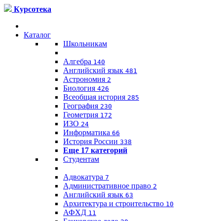
Курсотека
Каталог
Школьникам
Алгебра
140
Английский язык
481
Астрономия
2
Биология
426
Всеобщая история
285
География
230
Геометрия
172
ИЗО
24
Информатика
66
История России
338
Еще 17 категорий
Студентам
Адвокатура
7
Административное право
2
Английский язык
63
Архитектура и строительство
10
АФХД
11