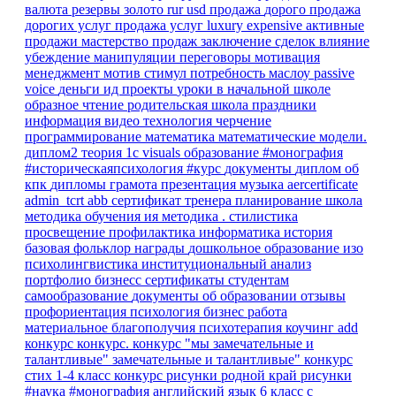
валюта
резервы
золото
rur
usd
продажа
дорого
продажа
дорогих услуг
продажа услуг
luxury
expensive
активные
продажи
мастерство продаж
заключение сделок
влияние
убеждение
манипуляции
переговоры
мотивация
менеджмент
мотив
стимул
потребность
маслоу
passive
voice
деньги
ид
проекты
уроки в начальной школе
образное чтение
родительская школа
праздники
информация
видео
технология
черчение
программирование
математика
математические модели.
диплом2
теория
1с
visuals
образование
#монография
#историческаяпсихология
#курс
документы
диплом об
кпк
дипломы
грамота
презентация
музыка
aercertificate
admin_tcrt
abb
сертификат тренера
планирование
школа
методика обучения ия
методика
.
стилистика
просвещение
профилактика
информатика
история
базовая
фольклор
награды
дошкольное образование
изо
психолингвистика
институциональный анализ
портфолио
бизнесс
сертификаты
студентам
самообразование
документы об образовании
отзывы
профориентация
психология
бизнес
работа
материальное благополучия
психотерапия
коучинг
add
конкурс
конкурс.
конкурс "мы замечательные и
талантливые"
замечательные и талантливые"
конкурс
стих 1-4 класс
конкурс рисунки родной край
рисунки
#наука #монография
английский язык 6 класс
с