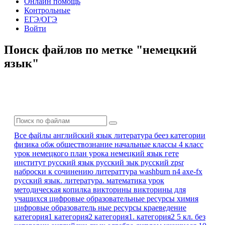
Онлайн помощь
Контрольные
ЕГЭ/ОГЭ
Войти
Поиск файлов по метке "немецкий
язык"
Все файлы
английский язык
литература
беез категории
физика
обж
обществознание
начальные классы 4 класс
урок немецкого
план урока
немецкий язык
гете
институт
русский язык
русский зык
русский zpsr
наброски к сочинению
литераттура
washburn n4 axe-fx
русский язык. литература.
математика урок
методическая копилка
викторины
викторины для
учащихся
цифровые образовательные ресурсы
химия
цифровые образователь ные ресурсы
краеведение
категория1
категория2
категория1. категория2
5 кл.
без