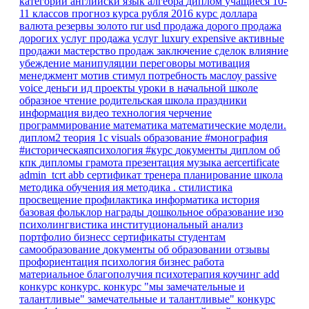
категории
английски язык
алгебра
диплом
учащиеся 10-
11 классов
прогноз курса рубля
2016
курс доллара
валюта
резервы
золото
rur
usd
продажа
дорого
продажа
дорогих услуг
продажа услуг
luxury
expensive
активные
продажи
мастерство продаж
заключение сделок
влияние
убеждение
манипуляции
переговоры
мотивация
менеджмент
мотив
стимул
потребность
маслоу
passive
voice
деньги
ид
проекты
уроки в начальной школе
образное чтение
родительская школа
праздники
информация
видео
технология
черчение
программирование
математика
математические модели.
диплом2
теория
1с
visuals
образование
#монография
#историческаяпсихология
#курс
документы
диплом об
кпк
дипломы
грамота
презентация
музыка
aercertificate
admin_tcrt
abb
сертификат тренера
планирование
школа
методика обучения ия
методика
.
стилистика
просвещение
профилактика
информатика
история
базовая
фольклор
награды
дошкольное образование
изо
психолингвистика
институциональный анализ
портфолио
бизнесс
сертификаты
студентам
самообразование
документы об образовании
отзывы
профориентация
психология
бизнес
работа
материальное благополучия
психотерапия
коучинг
add
конкурс
конкурс.
конкурс "мы замечательные и
талантливые"
замечательные и талантливые"
конкурс