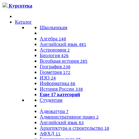
Курсотека
Каталог
Школьникам
Алгебра
140
Английский язык
481
Астрономия
2
Биология
426
Всеобщая история
285
География
230
Геометрия
172
ИЗО
24
Информатика
66
История России
338
Еще 17 категорий
Студентам
Адвокатура
7
Административное право
2
Английский язык
63
Архитектура и строительство
10
АФХД
11