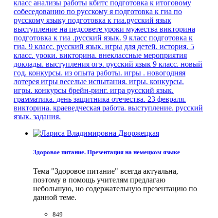
класс
анализы работы кбитс
подготовка к итоговому
собеседованию по русскому я
подготовка к гиа по
русскому языку
подготовка к гиа.русский язык
выступление на педсовете
уроки мужества
викторина
подготовка к гиа .русский язык. 9 класс
подготовка к
гиа. 9 класс. русский язык.
игры для детей.
история. 5
класс. уроки.
викторина. внеклассные мероприятия
доклады. выступления
огэ. русский язык
9 класс.
новый
год. конкурсы.
из опыта работы.
игры . новогодняя
лотерея
игры веселые испытания.
игры. конкурсы.
игры. конкурсы
брейн-ринг. игра
русский язык.
грамматика.
день защитника отечества. 23 февраля.
викторина.
краеведческая работа. выступление.
русский
язык. задания.
Здоровое питание. Презентация на немецком языке
Тема "Здоровое питание" всегда актуальна,
поэтому в помощь учителям предлагаю
небольшую, но содержательную презентацию по
данной теме.
849