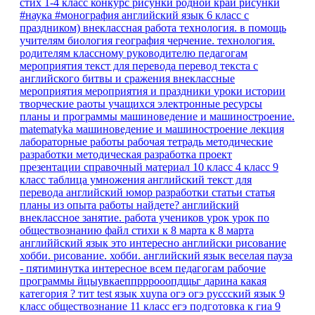
стих 1-4 класс
конкурс рисунки родной край
рисунки
#наука #монография
английский язык 6 класс
с
праздником)
внеклассная работа
технология.
в помощь
учителям
биология
география
черчение. технология.
родителям
классному руководителю
педагогам
мероприятия
текст для перевода
перевод текста с
английского
битвы и сражения
внеклассные
мероприятия
мероприятия и праздники
уроки истории
творческие раоты учащихся
электронные ресурсы
планы и программы
машиноведение и машиностроение.
matematyka
машиноведение и машиностроение
лекция
лабораторные работы
рабочая тетрадь
методические
разработки
методическая разработка
проект
презентации
справочный материал
10 класс
4 класс
9
класс
таблица умножения
английский текст для
перевода
английский юмор
разработки
статьи
статья
планы
из опыта работы
найдете?
английский
внеклассное занятие.
работа учеников
урок
урок по
обществознанию
файл
стихи к 8 марта
к 8 марта
английйский язык
это интересно
английски
рисование
хобби.
рисование. хобби.
английский язык веселая пауза
- пятиминутка
интересное
всем педагогам
рабочие
программы
йцыувкаеппрррооопдщьг
дарина
какая
категория ?
тит
test
язык
xuyna
огэ
огэ руссский язык 9
класс
обществознание 11 класс егэ
подготовка к гиа
9