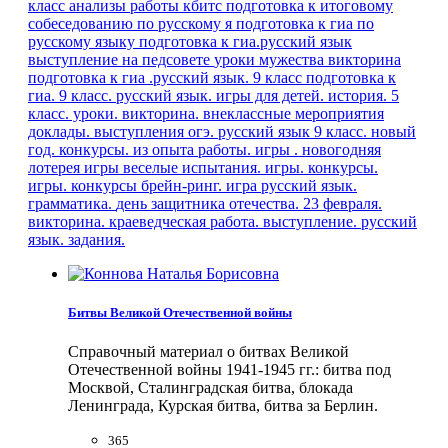
класс
анализы работы кбитс
подготовка к итоговому
собеседованию по русскому я
подготовка к гиа по
русскому языку
подготовка к гиа.русский язык
выступление на педсовете
уроки мужества
викторина
подготовка к гиа .русский язык. 9 класс
подготовка к
гиа. 9 класс. русский язык.
игры для детей.
история. 5
класс. уроки.
викторина. внеклассные мероприятия
доклады. выступления
огэ. русский язык
9 класс.
новый
год. конкурсы.
из опыта работы.
игры . новогодняя
лотерея
игры веселые испытания.
игры. конкурсы.
игры. конкурсы
брейн-ринг. игра
русский язык.
грамматика.
день защитника отечества. 23 февраля.
викторина.
краеведческая работа. выступление.
русский
язык. задания.
Битвы Великой Отечественной войны
Справочный материал о битвах Великой
Отечественной войны 1941-1945 гг.: битва под
Москвой, Сталинградская битва, блокада
Ленинграда, Курская битва, битва за Берлин.
365