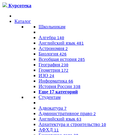
Курсотека
Каталог
Школьникам
Алгебра
140
Английский язык
481
Астрономия
2
Биология
426
Всеобщая история
285
География
230
Геометрия
172
ИЗО
24
Информатика
66
История России
338
Еще 17 категорий
Студентам
Адвокатура
7
Административное право
2
Английский язык
63
Архитектура и строительство
10
АФХД
11