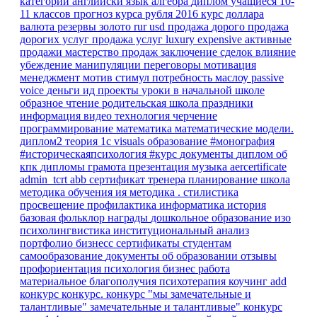
категории
английски язык
алгебра
диплом
учащиеся 10-
11 классов
прогноз курса рубля
2016
курс доллара
валюта
резервы
золото
rur
usd
продажа
дорого
продажа
дорогих услуг
продажа услуг
luxury
expensive
активные
продажи
мастерство продаж
заключение сделок
влияние
убеждение
манипуляции
переговоры
мотивация
менеджмент
мотив
стимул
потребность
маслоу
passive
voice
деньги
ид
проекты
уроки в начальной школе
образное чтение
родительская школа
праздники
информация
видео
технология
черчение
программирование
математика
математические модели.
диплом2
теория
1с
visuals
образование
#монография
#историческаяпсихология
#курс
документы
диплом об
кпк
дипломы
грамота
презентация
музыка
aercertificate
admin_tcrt
abb
сертификат тренера
планирование
школа
методика обучения ия
методика
.
стилистика
просвещение
профилактика
информатика
история
базовая
фольклор
награды
дошкольное образование
изо
психолингвистика
институциональный анализ
портфолио
бизнесс
сертификаты
студентам
самообразование
документы об образовании
отзывы
профориентация
психология
бизнес
работа
материальное благополучия
психотерапия
коучинг
add
конкурс
конкурс.
конкурс "мы замечательные и
талантливые"
замечательные и талантливые"
конкурс