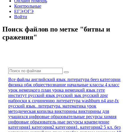
Онлайн помощь
Контрольные
ЕГЭ/ОГЭ
Войти
Поиск файлов по метке "битвы и
сражения"
Все файлы
английский язык
литература
беез категории
физика
обж
обществознание
начальные классы 4 класс
урок немецкого
план урока
немецкий язык
гете
институт
русский язык
русский зык
русский zpsr
наброски к сочинению
литераттура
washburn n4 axe-fx
русский язык. литература.
математика урок
методическая копилка
викторины
викторины для
учащихся
цифровые образовательные ресурсы
химия
цифровые образователь ные ресурсы
краеведение
категория1
категория2
категория1. категория2
5 кл.
без