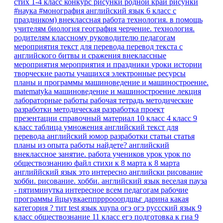
стих 1-4 класс
конкурс рисунки родной край
рисунки
#наука #монография
английский язык 6 класс
с
праздником)
внеклассная работа
технология.
в помощь
учителям
биология
география
черчение. технология.
родителям
классному руководителю
педагогам
мероприятия
текст для перевода
перевод текста с
английского
битвы и сражения
внеклассные
мероприятия
мероприятия и праздники
уроки истории
творческие раоты учащихся
электронные ресурсы
планы и программы
машиноведение и машиностроение.
matematyka
машиноведение и машиностроение
лекция
лабораторные работы
рабочая тетрадь
методические
разработки
методическая разработка
проект
презентации
справочный материал
10 класс
4 класс
9
класс
таблица умножения
английский текст для
перевода
английский юмор
разработки
статьи
статья
планы
из опыта работы
найдете?
английский
внеклассное занятие.
работа учеников
урок
урок по
обществознанию
файл
стихи к 8 марта
к 8 марта
английйский язык
это интересно
английски
рисование
хобби.
рисование. хобби.
английский язык веселая пауза
- пятиминутка
интересное
всем педагогам
рабочие
программы
йцыувкаеппрррооопдщьг
дарина
какая
категория ?
тит
test
язык
xuyna
огэ
огэ руссский язык 9
класс
обществознание 11 класс егэ
подготовка к гиа
9