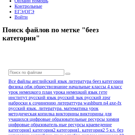
Онлайн помощь
Контрольные
ЕГЭ/ОГЭ
Войти
Поиск файлов по метке "беез
категории"
Все файлы
английский язык
литература
беез категории
физика
обж
обществознание
начальные классы 4 класс
урок немецкого
план урока
немецкий язык
гете
институт
русский язык
русский зык
русский zpsr
наброски к сочинению
литераттура
washburn n4 axe-fx
русский язык. литература.
математика урок
методическая копилка
викторины
викторины для
учащихся
цифровые образовательные ресурсы
химия
цифровые образователь ные ресурсы
краеведение
категория1
категория2
категория1. категория2
5 кл.
без