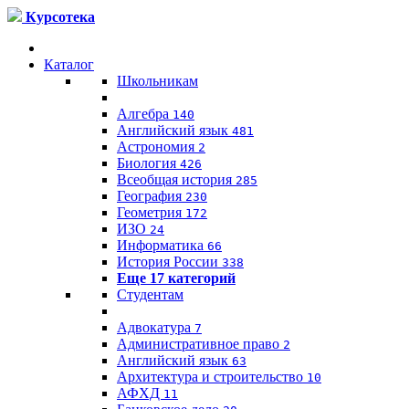
Курсотека
Каталог
Школьникам
Алгебра
140
Английский язык
481
Астрономия
2
Биология
426
Всеобщая история
285
География
230
Геометрия
172
ИЗО
24
Информатика
66
История России
338
Еще 17 категорий
Студентам
Адвокатура
7
Административное право
2
Английский язык
63
Архитектура и строительство
10
АФХД
11