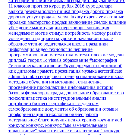
категории
английски язык
алгебра
диплом
учащиеся 10-
11 классов
прогноз курса рубля
2016
курс доллара
валюта
резервы
золото
rur
usd
продажа
дорого
продажа
дорогих услуг
продажа услуг
luxury
expensive
активные
продажи
мастерство продаж
заключение сделок
влияние
убеждение
манипуляции
переговоры
мотивация
менеджмент
мотив
стимул
потребность
маслоу
passive
voice
деньги
ид
проекты
уроки в начальной школе
образное чтение
родительская школа
праздники
информация
видео
технология
черчение
программирование
математика
математические модели.
диплом2
теория
1с
visuals
образование
#монография
#историческаяпсихология
#курс
документы
диплом об
кпк
дипломы
грамота
презентация
музыка
aercertificate
admin_tcrt
abb
сертификат тренера
планирование
школа
методика обучения ия
методика
.
стилистика
просвещение
профилактика
информатика
история
базовая
фольклор
награды
дошкольное образование
изо
психолингвистика
институциональный анализ
портфолио
бизнесс
сертификаты
студентам
самообразование
документы об образовании
отзывы
профориентация
психология
бизнес
работа
материальное благополучия
психотерапия
коучинг
add
конкурс
конкурс.
конкурс "мы замечательные и
талантливые"
замечательные и талантливые"
конкурс