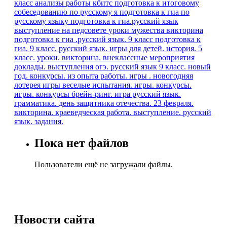
класс
анализы работы кбитс
подготовка к итоговому
собеседованию по русскому я
подготовка к гиа по
русскому языку
подготовка к гиа.русский язык
выступление на педсовете
уроки мужества
викторина
подготовка к гиа .русский язык. 9 класс
подготовка к
гиа. 9 класс. русский язык.
игры для детей.
история. 5
класс. уроки.
викторина. внеклассные мероприятия
доклады. выступления
огэ. русский язык
9 класс.
новый
год. конкурсы.
из опыта работы.
игры . новогодняя
лотерея
игры веселые испытания.
игры. конкурсы.
игры. конкурсы
брейн-ринг. игра
русский язык.
грамматика.
день защитника отечества. 23 февраля.
викторина.
краеведческая работа. выступление.
русский
язык. задания.
Пока нет файлов
Пользователи ещё не загружали файлы.
Новости
сайта