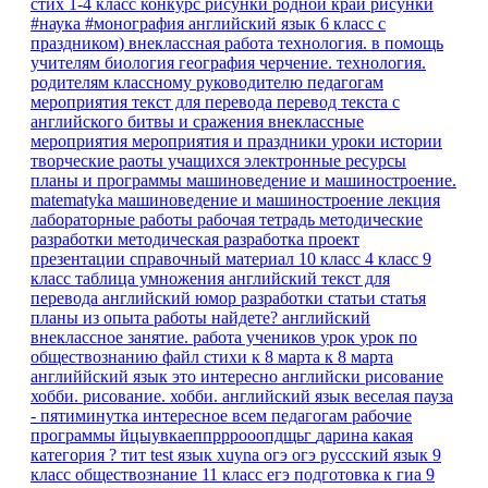
стих 1-4 класс
конкурс рисунки родной край
рисунки
#наука #монография
английский язык 6 класс
с
праздником)
внеклассная работа
технология.
в помощь
учителям
биология
география
черчение. технология.
родителям
классному руководителю
педагогам
мероприятия
текст для перевода
перевод текста с
английского
битвы и сражения
внеклассные
мероприятия
мероприятия и праздники
уроки истории
творческие раоты учащихся
электронные ресурсы
планы и программы
машиноведение и машиностроение.
matematyka
машиноведение и машиностроение
лекция
лабораторные работы
рабочая тетрадь
методические
разработки
методическая разработка
проект
презентации
справочный материал
10 класс
4 класс
9
класс
таблица умножения
английский текст для
перевода
английский юмор
разработки
статьи
статья
планы
из опыта работы
найдете?
английский
внеклассное занятие.
работа учеников
урок
урок по
обществознанию
файл
стихи к 8 марта
к 8 марта
английйский язык
это интересно
английски
рисование
хобби.
рисование. хобби.
английский язык веселая пауза
- пятиминутка
интересное
всем педагогам
рабочие
программы
йцыувкаеппрррооопдщьг
дарина
какая
категория ?
тит
test
язык
xuyna
огэ
огэ руссский язык 9
класс
обществознание 11 класс егэ
подготовка к гиа
9