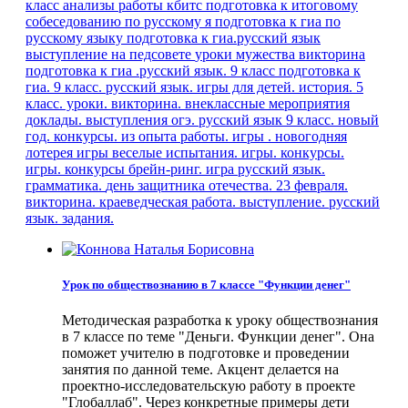
класс
анализы работы кбитс
подготовка к итоговому
собеседованию по русскому я
подготовка к гиа по
русскому языку
подготовка к гиа.русский язык
выступление на педсовете
уроки мужества
викторина
подготовка к гиа .русский язык. 9 класс
подготовка к
гиа. 9 класс. русский язык.
игры для детей.
история. 5
класс. уроки.
викторина. внеклассные мероприятия
доклады. выступления
огэ. русский язык
9 класс.
новый
год. конкурсы.
из опыта работы.
игры . новогодняя
лотерея
игры веселые испытания.
игры. конкурсы.
игры. конкурсы
брейн-ринг. игра
русский язык.
грамматика.
день защитника отечества. 23 февраля.
викторина.
краеведческая работа. выступление.
русский
язык. задания.
Урок по обществознанию в 7 классе "Функции денег"
Методическая разработка к уроку обществознания
в 7 классе по теме "Деньги. Функции денег". Она
поможет учителю в подготовке и проведении
занятия по данной теме. Акцент делается на
проектно-исследовательскую работу в проекте
"Глобаллаб". Через конкретные примеры дети