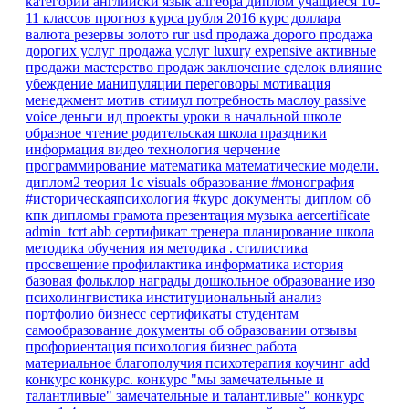
категории
английски язык
алгебра
диплом
учащиеся 10-
11 классов
прогноз курса рубля
2016
курс доллара
валюта
резервы
золото
rur
usd
продажа
дорого
продажа
дорогих услуг
продажа услуг
luxury
expensive
активные
продажи
мастерство продаж
заключение сделок
влияние
убеждение
манипуляции
переговоры
мотивация
менеджмент
мотив
стимул
потребность
маслоу
passive
voice
деньги
ид
проекты
уроки в начальной школе
образное чтение
родительская школа
праздники
информация
видео
технология
черчение
программирование
математика
математические модели.
диплом2
теория
1с
visuals
образование
#монография
#историческаяпсихология
#курс
документы
диплом об
кпк
дипломы
грамота
презентация
музыка
aercertificate
admin_tcrt
abb
сертификат тренера
планирование
школа
методика обучения ия
методика
.
стилистика
просвещение
профилактика
информатика
история
базовая
фольклор
награды
дошкольное образование
изо
психолингвистика
институциональный анализ
портфолио
бизнесс
сертификаты
студентам
самообразование
документы об образовании
отзывы
профориентация
психология
бизнес
работа
материальное благополучия
психотерапия
коучинг
add
конкурс
конкурс.
конкурс "мы замечательные и
талантливые"
замечательные и талантливые"
конкурс