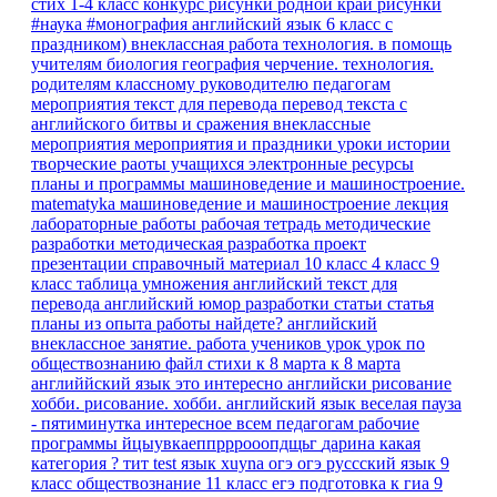
стих 1-4 класс
конкурс рисунки родной край
рисунки
#наука #монография
английский язык 6 класс
с
праздником)
внеклассная работа
технология.
в помощь
учителям
биология
география
черчение. технология.
родителям
классному руководителю
педагогам
мероприятия
текст для перевода
перевод текста с
английского
битвы и сражения
внеклассные
мероприятия
мероприятия и праздники
уроки истории
творческие раоты учащихся
электронные ресурсы
планы и программы
машиноведение и машиностроение.
matematyka
машиноведение и машиностроение
лекция
лабораторные работы
рабочая тетрадь
методические
разработки
методическая разработка
проект
презентации
справочный материал
10 класс
4 класс
9
класс
таблица умножения
английский текст для
перевода
английский юмор
разработки
статьи
статья
планы
из опыта работы
найдете?
английский
внеклассное занятие.
работа учеников
урок
урок по
обществознанию
файл
стихи к 8 марта
к 8 марта
английйский язык
это интересно
английски
рисование
хобби.
рисование. хобби.
английский язык веселая пауза
- пятиминутка
интересное
всем педагогам
рабочие
программы
йцыувкаеппрррооопдщьг
дарина
какая
категория ?
тит
test
язык
xuyna
огэ
огэ руссский язык 9
класс
обществознание 11 класс егэ
подготовка к гиа
9