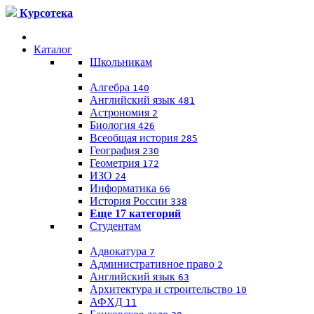
Курсотека
Каталог
Школьникам
Алгебра
140
Английский язык
481
Астрономия
2
Биология
426
Всеобщая история
285
География
230
Геометрия
172
ИЗО
24
Информатика
66
История России
338
Еще 17 категорий
Студентам
Адвокатура
7
Административное право
2
Английский язык
63
Архитектура и строительство
10
АФХД
11