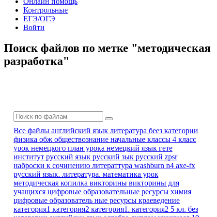
Онлайн помощь
Контрольные
ЕГЭ/ОГЭ
Войти
Поиск файлов по метке "методическая
разработка"
Все файлы
английский язык
литература
беез категории
физика
обж
обществознание
начальные классы 4 класс
урок немецкого
план урока
немецкий язык
гете
институт
русский язык
русский зык
русский zpsr
наброски к сочинению
литераттура
washburn n4 axe-fx
русский язык. литература.
математика урок
методическая копилка
викторины
викторины для
учащихся
цифровые образовательные ресурсы
химия
цифровые образователь ные ресурсы
краеведение
категория1
категория2
категория1. категория2
5 кл.
без