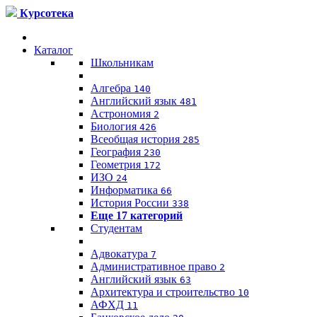
Курсотека
Каталог
Школьникам
Алгебра
140
Английский язык
481
Астрономия
2
Биология
426
Всеобщая история
285
География
230
Геометрия
172
ИЗО
24
Информатика
66
История России
338
Еще 17 категорий
Студентам
Адвокатура
7
Административное право
2
Английский язык
63
Архитектура и строительство
10
АФХД
11