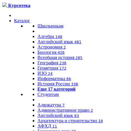
Курсотека
Каталог
Школьникам
Алгебра
140
Английский язык
481
Астрономия
2
Биология
426
Всеобщая история
285
География
230
Геометрия
172
ИЗО
24
Информатика
66
История России
338
Еще 17 категорий
Студентам
Адвокатура
7
Административное право
2
Английский язык
63
Архитектура и строительство
10
АФХД
11