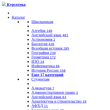
Курсотека
Каталог
Школьникам
Алгебра
140
Английский язык
481
Астрономия
2
Биология
426
Всеобщая история
285
География
230
Геометрия
172
ИЗО
24
Информатика
66
История России
338
Еще 17 категорий
Студентам
Адвокатура
7
Административное право
2
Английский язык
63
Архитектура и строительство
10
АФХД
11