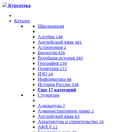
Курсотека
Каталог
Школьникам
Алгебра
140
Английский язык
481
Астрономия
2
Биология
426
Всеобщая история
285
География
230
Геометрия
172
ИЗО
24
Информатика
66
История России
338
Еще 17 категорий
Студентам
Адвокатура
7
Административное право
2
Английский язык
63
Архитектура и строительство
10
АФХД
11