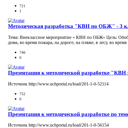
721
1
Методическая разработка "КВН по ОБЖ" - 3 к
Тема: Внеклассное мероприятие « КВН по ОБЖ» Цель: Обобщ
дома, во время пожара, на дороге, на пляже, в лесу, во врем
746
0
Презентация к методической разработке "КВН 
Источник http://www.uchportal.ru/load/201-1-0-52114
752
0
Презентация к методической разработке по те
Источник http://www.uchportal.ru/load/201-1-0-56154