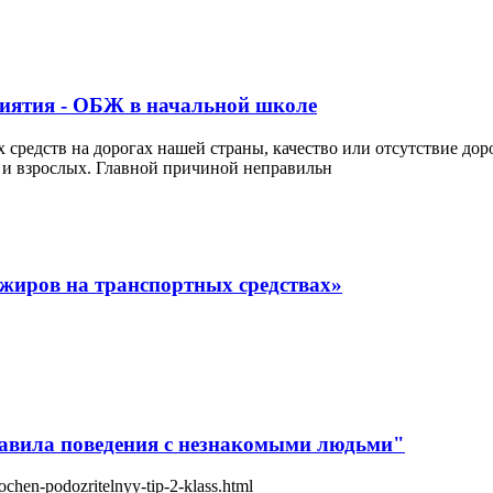
риятия - ОБЖ в начальной школе
средств на дорогах нашей страны, качество или отсутствие доро
но и взрослых. Главной причиной неправильн
ажиров на транспортных средствах»
равила поведения с незнакомыми людьми"
chen-podozritelnyy-tip-2-klass.html