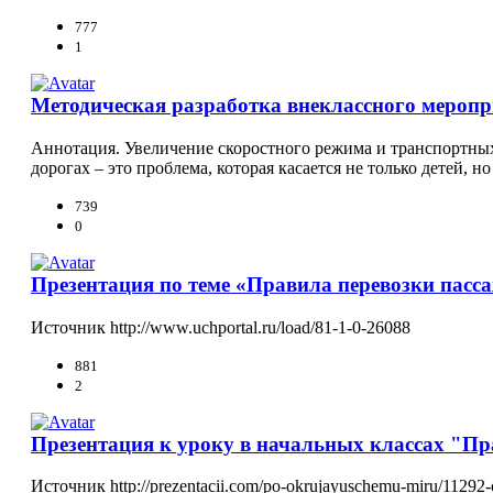
777
1
Методическая разработка внеклассного мероп
Аннотация. Увеличение скоростного режима и транспортных 
дорогах – это проблема, которая касается не только детей, 
739
0
Презентация по теме «Правила перевозки пасс
Источник http://www.uchportal.ru/load/81-1-0-26088
881
2
Презентация к уроку в начальных классах "П
Источник http://prezentacii.com/po-okrujayuschemu-miru/11292-o