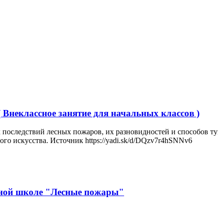
неклассное занятие для начальных классов )
 последствий лесных пожаров, их разновидностей и способов т
го искусства. Источник https://yadi.sk/d/DQzv7r4hSNNv6
ьной школе "Лесные пожары"