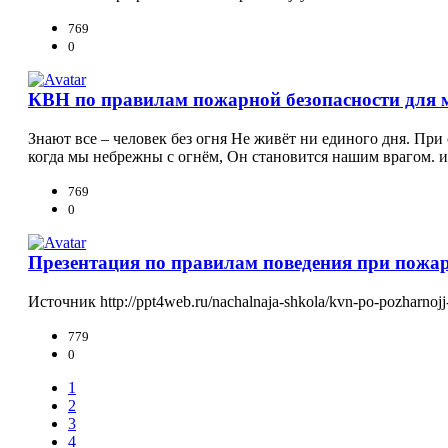
769
0
КВН по правилам пожарной безопасности для
Знают все – человек без огня Не живёт ни единого дня. При
когда мы небрежны с огнём, Он становится нашим врагом. ист
769
0
Презентация по правилам поведения при пожа
Источник http://ppt4web.ru/nachalnaja-shkola/kvn-po-pozharnojj
779
0
1
2
3
4