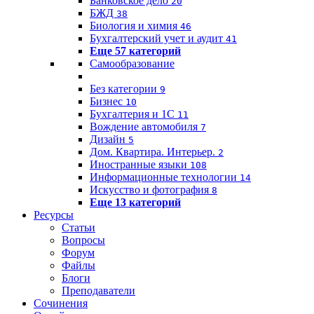
Банковское дело
20
БЖД
38
Биология и химия
46
Бухгалтерский учет и аудит
41
Еще 57 категорий
Самообразование
Без категории
9
Бизнес
10
Бухгалтерия и 1C
11
Вождение автомобиля
7
Дизайн
5
Дом. Квартира. Интерьер.
2
Иностранные языки
108
Информационные технологии
14
Искусство и фотография
8
Еще 13 категорий
Ресурсы
Статьи
Вопросы
Форум
Файлы
Блоги
Преподаватели
Сочинения