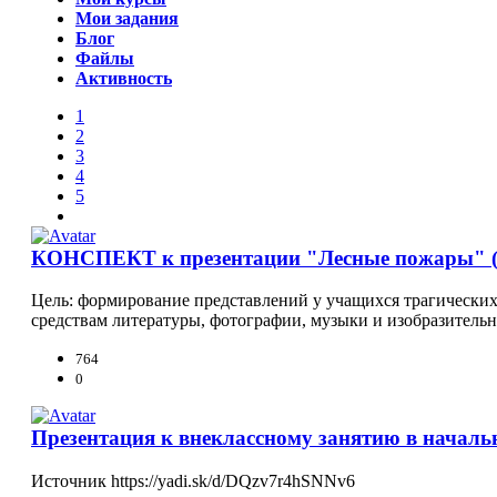
Мои задания
Блог
Файлы
Активность
1
2
3
4
5
КОНСПЕКТ к презентации "Лесные пожары" ( В
Цель: формирование представлений у учащихся трагических
средствам литературы, фотографии, музыки и изобразительно
764
0
Презентация к внеклассному занятию в начал
Источник https://yadi.sk/d/DQzv7r4hSNNv6