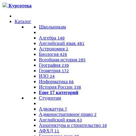
Курсотека
Каталог
Школьникам
Алгебра
140
Английский язык
481
Астрономия
2
Биология
426
Всеобщая история
285
География
230
Геометрия
172
ИЗО
24
Информатика
66
История России
338
Еще 17 категорий
Студентам
Адвокатура
7
Административное право
2
Английский язык
63
Архитектура и строительство
10
АФХД
11