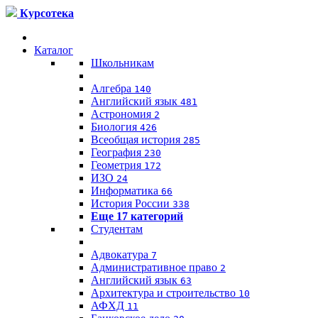
Курсотека
Каталог
Школьникам
Алгебра
140
Английский язык
481
Астрономия
2
Биология
426
Всеобщая история
285
География
230
Геометрия
172
ИЗО
24
Информатика
66
История России
338
Еще 17 категорий
Студентам
Адвокатура
7
Административное право
2
Английский язык
63
Архитектура и строительство
10
АФХД
11