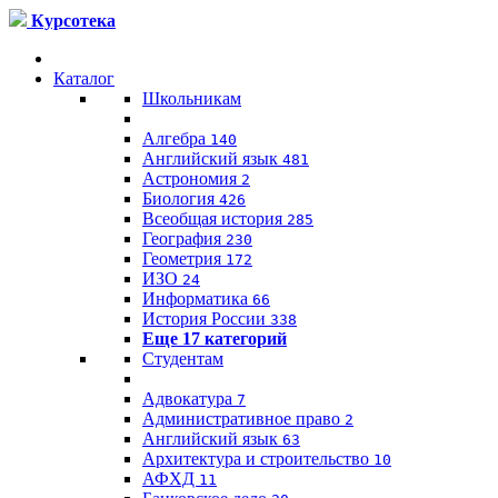
Курсотека
Каталог
Школьникам
Алгебра
140
Английский язык
481
Астрономия
2
Биология
426
Всеобщая история
285
География
230
Геометрия
172
ИЗО
24
Информатика
66
История России
338
Еще 17 категорий
Студентам
Адвокатура
7
Административное право
2
Английский язык
63
Архитектура и строительство
10
АФХД
11