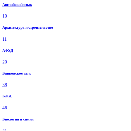
Английский язык
10
Архитектура и строительство
11
АФХД
20
Банковское дело
38
БЖД
46
Биология и химия
41