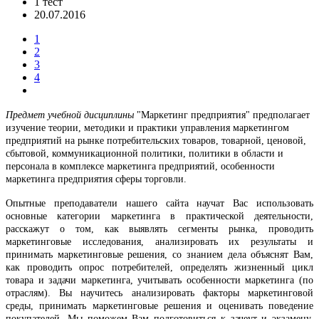
1 тест
20.07.2016
1
2
3
4
Предмет учебной дисциплины
"Маркетинг предприятия" предполагает
изучение теории, методики и практики управления маркетингом
предприятий на рынке потребительских товаров, товарной, ценовой,
сбытовой, коммуникационной политики, политики в области и
персонала в комплексе маркетинга предприятий, особенности
маркетинга предприятия сферы торговли.
Опытные преподаватели нашего сайта научат Вас использовать
основные категории маркетинга в практической деятельности,
расскажут о том, как
выявлять сегменты рынка,
проводить
маркетинговые исследования, анализировать их результаты и
принимать маркетинговые решения, со знанием дела объяснят Вам,
как
проводить опрос потребителей,
определять жизненный цикл
товара и задачи маркетинга,
учитывать особенности маркетинга (по
отраслям). Вы научитесь
анализировать факторы маркетинговой
среды, принимать маркетинговые решения и оценивать поведение
покупателей. Мы поможем Вам подготовиться к зачеут и экзамену,