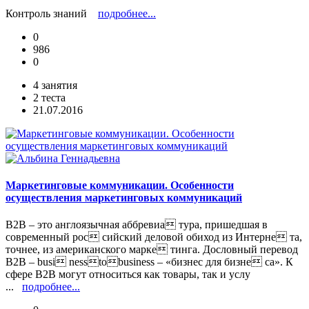
Контроль знаний
подробнее...
0
986
0
4 занятия
2 теста
21.07.2016
Маркетинговые коммуникации. Особенности
осуществления маркетинговых коммуникаций
В2В – это англоязычная аббревиа тура, пришедшая в
современный рос сийский деловой обиход из Интерне та,
точнее, из американского марке тинга. Дословный перевод
В2В – busi nesstobusiness – «бизнес для бизне са». К
сфере В2В могут относиться как товары, так и услу
...
подробнее...