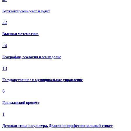
Бухгалтерский учет и аудит
22
Высшая математика
24
География, геология и земледелие
13
Государственное и муниципальное управление
6
Гражданский процесс
1
Деловая этика и культура. Деловой и профессиональный этикет