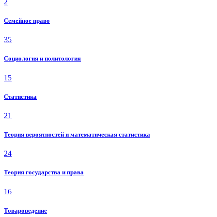
2
Семейное право
35
Социология и политология
15
Статистика
21
Теория вероятностей и математическая статистика
24
Теория государства и права
16
Товароведение