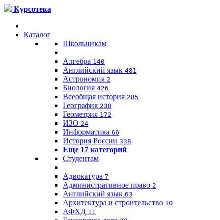
Курсотека
Каталог
Школьникам
Алгебра
140
Английский язык
481
Астрономия
2
Биология
426
Всеобщая история
285
География
230
Геометрия
172
ИЗО
24
Информатика
66
История России
338
Еще 17 категорий
Студентам
Адвокатура
7
Административное право
2
Английский язык
63
Архитектура и строительство
10
АФХД
11