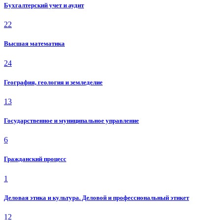
Бухгалтерский учет и аудит
22
Высшая математика
24
География, геология и земледелие
13
Государственное и муниципальное управление
6
Гражданский процесс
1
Деловая этика и культура. Деловой и профессиональный этикет
12