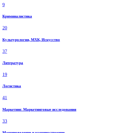
9
Криминалистика
20
Культурология, МХК, Искусство
37
Литература
19
Логистика
41
Маркетинг. Маркетинговые исследования
33
Машиноведение и машиностроение