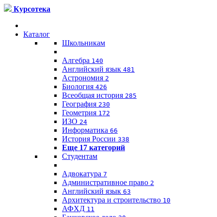
Курсотека
Каталог
Школьникам
Алгебра
140
Английский язык
481
Астрономия
2
Биология
426
Всеобщая история
285
География
230
Геометрия
172
ИЗО
24
Информатика
66
История России
338
Еще 17 категорий
Студентам
Адвокатура
7
Административное право
2
Английский язык
63
Архитектура и строительство
10
АФХД
11