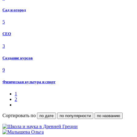
Сад и огород
5
СЕО
3
Создание курсов
9
Физическая культура и спорт
1
2
Сортировать по
по дате
по популярности
по названию