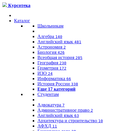
Курсотека
Каталог
Школьникам
Алгебра
140
Английский язык
481
Астрономия
2
Биология
426
Всеобщая история
285
География
230
Геометрия
172
ИЗО
24
Информатика
66
История России
338
Еще 17 категорий
Студентам
Адвокатура
7
Административное право
2
Английский язык
63
Архитектура и строительство
10
АФХД
11