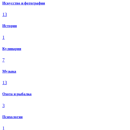
Искусство и фотография
13
История
1
Кулинария
7
Музыка
13
Охота и рыбалка
3
Психология
1