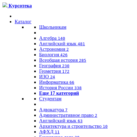
Курсотека
Каталог
Школьникам
Алгебра
140
Английский язык
481
Астрономия
2
Биология
426
Всеобщая история
285
География
230
Геометрия
172
ИЗО
24
Информатика
66
История России
338
Еще 17 категорий
Студентам
Адвокатура
7
Административное право
2
Английский язык
63
Архитектура и строительство
10
АФХД
11