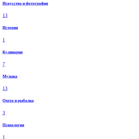
Искусство и фотография
13
История
1
Кулинария
7
Музыка
13
Охота и рыбалка
3
Психология
1