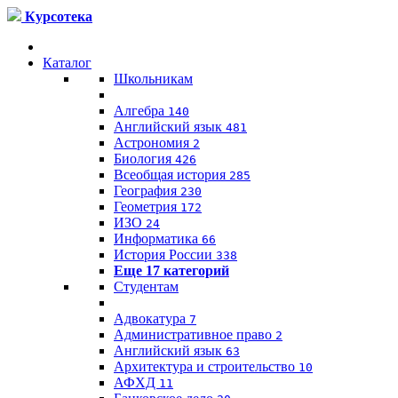
Курсотека
Каталог
Школьникам
Алгебра
140
Английский язык
481
Астрономия
2
Биология
426
Всеобщая история
285
География
230
Геометрия
172
ИЗО
24
Информатика
66
История России
338
Еще 17 категорий
Студентам
Адвокатура
7
Административное право
2
Английский язык
63
Архитектура и строительство
10
АФХД
11