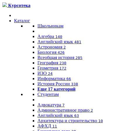
Курсотека
Каталог
Школьникам
Алгебра
140
Английский язык
481
Астрономия
2
Биология
426
Всеобщая история
285
География
230
Геометрия
172
ИЗО
24
Информатика
66
История России
338
Еще 17 категорий
Студентам
Адвокатура
7
Административное право
2
Английский язык
63
Архитектура и строительство
10
АФХД
11