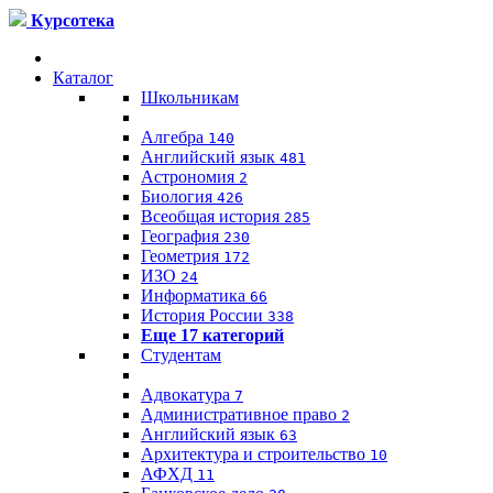
Курсотека
Каталог
Школьникам
Алгебра
140
Английский язык
481
Астрономия
2
Биология
426
Всеобщая история
285
География
230
Геометрия
172
ИЗО
24
Информатика
66
История России
338
Еще 17 категорий
Студентам
Адвокатура
7
Административное право
2
Английский язык
63
Архитектура и строительство
10
АФХД
11