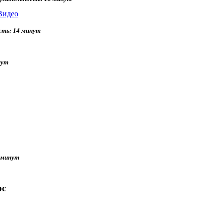
Видео
ть: 14 минут
нут
 минут
рс