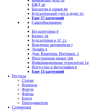
Банковское дело
20
БЖД
38
Биология и химия
46
Бухгалтерский учет и аудит
41
Еще 57 категорий
Самообразование
Без категории
9
Бизнес
10
Бухгалтерия и 1C
11
Вождение автомобиля
7
Дизайн
5
Дом. Квартира. Интерьер.
2
Иностранные языки
108
Информационные технологии
14
Искусство и фотография
8
Еще 13 категорий
Ресурсы
Статьи
Вопросы
Форум
Файлы
Блоги
Преподаватели
Сочинения