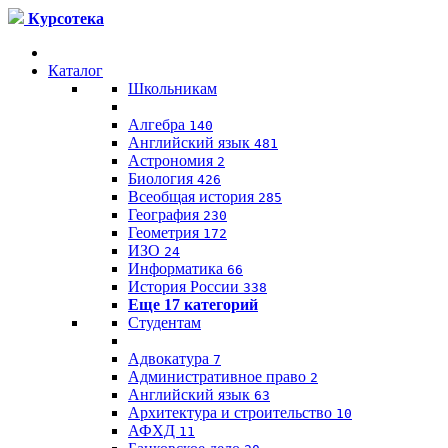
Курсотека
Каталог
Школьникам
Алгебра
140
Английский язык
481
Астрономия
2
Биология
426
Всеобщая история
285
География
230
Геометрия
172
ИЗО
24
Информатика
66
История России
338
Еще 17 категорий
Студентам
Адвокатура
7
Административное право
2
Английский язык
63
Архитектура и строительство
10
АФХД
11