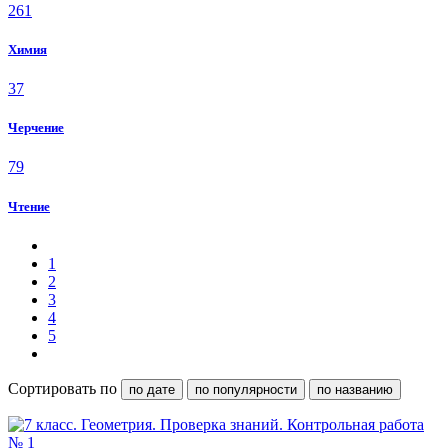
261
Химия
37
Черчение
79
Чтение
1
2
3
4
5
Сортировать по
по дате
по популярности
по названию