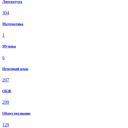
Литература
304
Математика
1
Музыка
6
Немецкий язык
207
ОБЖ
299
Обществознание
129