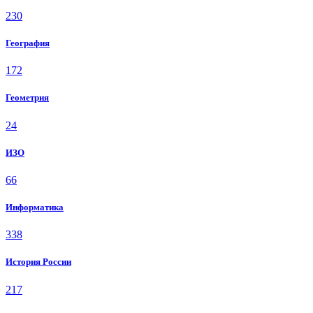
230
География
172
Геометрия
24
ИЗО
66
Информатика
338
История России
217