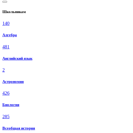
Школьникам
140
Алгебра
481
Английский язык
2
Астрономия
426
Биология
285
Всеобщая история