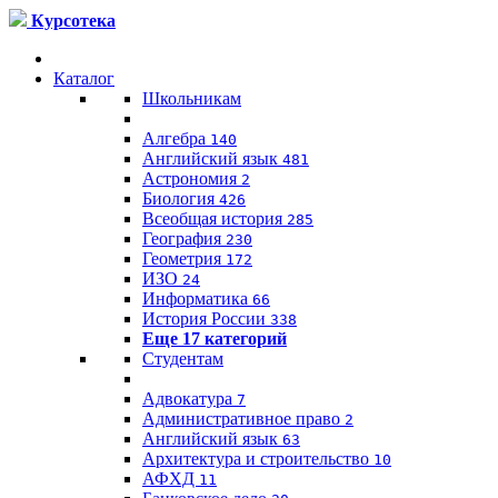
Курсотека
Каталог
Школьникам
Алгебра
140
Английский язык
481
Астрономия
2
Биология
426
Всеобщая история
285
География
230
Геометрия
172
ИЗО
24
Информатика
66
История России
338
Еще 17 категорий
Студентам
Адвокатура
7
Административное право
2
Английский язык
63
Архитектура и строительство
10
АФХД
11