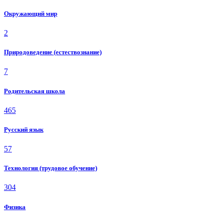
Окружающий мир
2
Природоведение (естествознание)
7
Родительская школа
465
Русский язык
57
Технология (трудовое обучение)
304
Физика