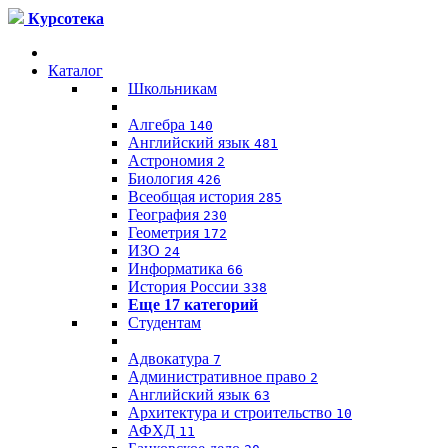
Курсотека
Каталог
Школьникам
Алгебра
140
Английский язык
481
Астрономия
2
Биология
426
Всеобщая история
285
География
230
Геометрия
172
ИЗО
24
Информатика
66
История России
338
Еще 17 категорий
Студентам
Адвокатура
7
Административное право
2
Английский язык
63
Архитектура и строительство
10
АФХД
11