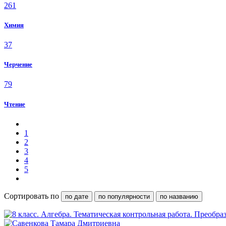
261
Химия
37
Черчение
79
Чтение
1
2
3
4
5
Сортировать по
по дате
по популярности
по названию