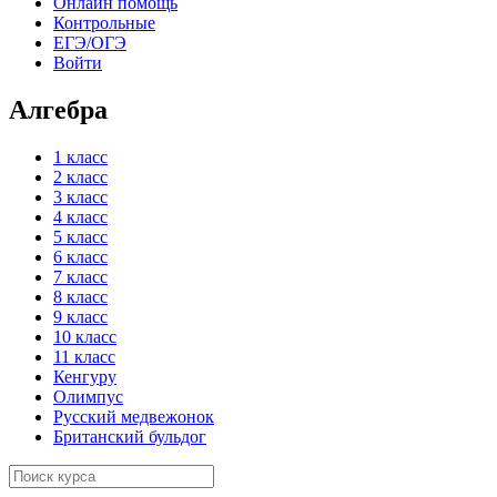
Онлайн помощь
Контрольные
ЕГЭ/ОГЭ
Войти
Алгебра
1 класс
2 класс
3 класс
4 класс
5 класс
6 класс
7 класс
8 класс
9 класс
10 класс
11 класс
Кенгуру
Олимпус
Русский медвежонок
Британский бульдог