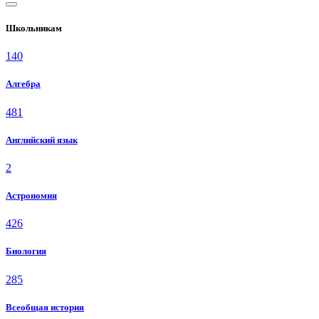
Школьникам
140
Алгебра
481
Английский язык
2
Астрономия
426
Биология
285
Всеобщая история