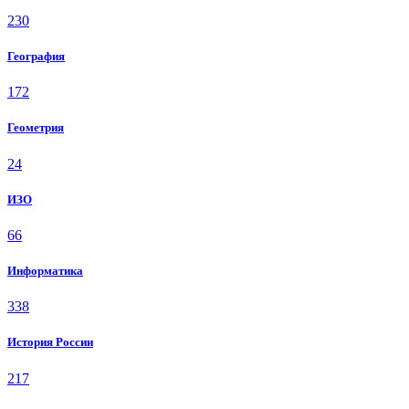
230
География
172
Геометрия
24
ИЗО
66
Информатика
338
История России
217