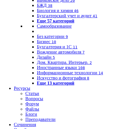
Банковское дело
20
БЖД
38
Биология и химия
46
Бухгалтерский учет и аудит
41
Еще 57 категорий
Самообразование
Без категории
9
Бизнес
10
Бухгалтерия и 1C
11
Вождение автомобиля
7
Дизайн
5
Дом. Квартира. Интерьер.
2
Иностранные языки
108
Информационные технологии
14
Искусство и фотография
8
Еще 13 категорий
Ресурсы
Статьи
Вопросы
Форум
Файлы
Блоги
Преподаватели
Сочинения