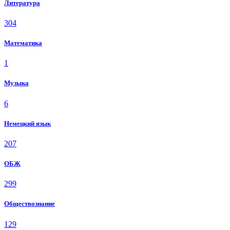
Литература
304
Математика
1
Музыка
6
Немецкий язык
207
ОБЖ
299
Обществознание
129